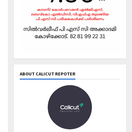
December 1, 2025
0
2
News
Editors' Picks
പത്താം വട്ട നാടക
വിജയവുമായി കോക്കല്ലൂർ
സംസ്ഥാന കലോത്സവ
അരങ്ങിലേക്ക്
3
November 26, 2025
0
Editors' Picks
എന്താണ് തിരഞ്ഞെടുപ്പ്
ABOUT CALICUT REPOTER
മാതൃകാ പെരുമാറ്റച്ചട്ടം?
November 10, 2025
0
4
Editors' Picks
Wayanad
പുത്തനുണര്‍വിൽ കുറവാ
ദ്വീപ്; ഒഴുകിയെത്തി
സഞ്ചാരികൾ
5
September 29, 2025
0