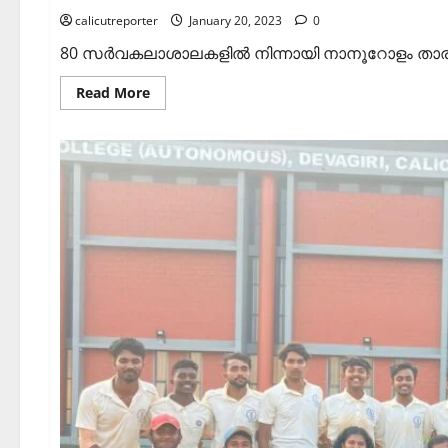
calicutreporter
January 20, 2023
0
80 സര്‍വകലാശാലകളില്‍ നിന്നായി നാനൂറോളം താരങ്ങള
Read
Read More
more
about
അഖിലേന്ത്യാ
വനിതാ
വെയ്റ്റ്
ലിഫ്റ്റിങ്‌
കാലിക്കറ്റില്‍
27-
ന്
തുടങ്ങും