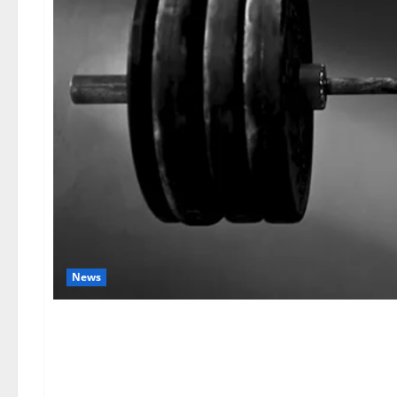
News
അഖിലേന്ത്യാ വനിതാ വെയ്റ
കാലിക്കറ്റില്‍ 27-ന് തുടങ