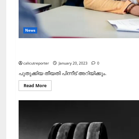
News
കാലിക്കറ്റ് സര്‍വകലാശാ
calicutreporter
January 20, 2023
0
പുതുക്കിയ തീയതി പിന്നീട് അറിയിക്കും.
Read
Read More
more
about
കാലിക്കറ്റ്
സര്‍വകലാശാല:
പരീക്ഷ
മാറ്റി