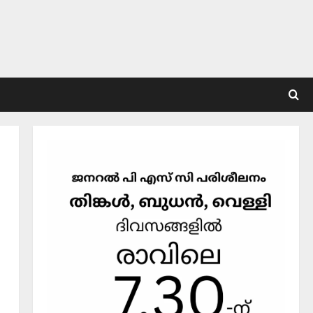
Editors' Picks
വോട്ട് ചെയ്യാന്‍ 13
തിരിച്ചറിയല്‍ രേഖകള്‍