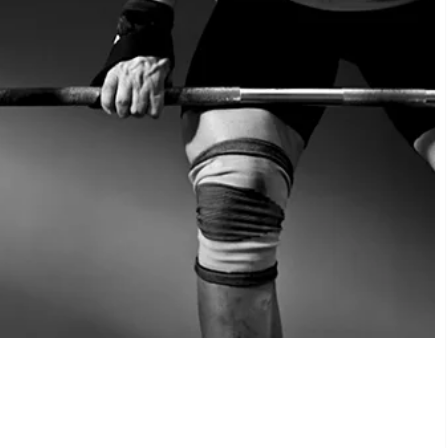
Cinema
അരുണും മിഥു
പ്രധാന
കഥാപാത്രങ്ങ
്റ് ലിഫ്റ്റിങ്‌
കുന്ന ചിത്രത്ത
്ങും