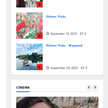
മാതൃകാ പെരുമാറ്റച്ചട്ടം?
November 10, 2025
0
4
Editors' Picks
Wayanad
പുത്തനുണര്‍വിൽ കുറവാ
ദ്വീപ്; ഒഴുകിയെത്തി
സഞ്ചാരികൾ
5
September 29, 2025
0
ആരോഗ്യം
Editors' Picks
ഹെപ്പറ്റൈറ്റിസിന്റെ
ലക്ഷണങ്ങളും പ്രതിരോധ
മാര്‍ഗങ്ങളും
1
January 15, 2026
0
Editors' Picks
CINEMA
വോട്ട് ചെയ്യാന്‍ 13
തിരിച്ചറിയല്‍ രേഖകള്‍
December 1, 2025
0
2