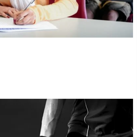
ല: പരീക്ഷ മാറ്റി