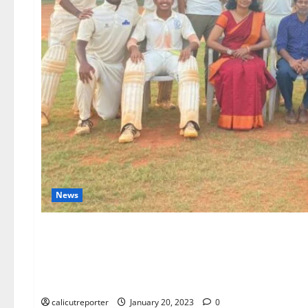
News
കാലിക്കറ്റ് യൂണിവേഴ്സിറ
ദേവഗിരി ചാമ്പ്യൻസ്
calicutreporter
January 20, 2023
0