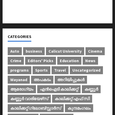
അടിയന്തരാവസ്ഥ വിരുദ്ധ പൗരാവകാശ
കണ്‍വെന്‍ഷന്‍ നടത്തി
CATEGORIES
Auto
business
Calicut University
Cinema
Crime
Editors' Picks
Education
News
programs
Sports
Travel
Uncategorized
Wayanad
അപകടം
അറിയിപ്പുകള്‍
ആരോഗ്യം
എൻഐടി കാലിക്കറ്റ്
കണ്ണൂര്‍
കണ്ണൂര്‍ വാരിയേഴ്‌സ്
കാലിക്കറ്റ് എഫ് സി
കാലിക്കറ്റ് ഗ്ലോബ്സ്റ്റാർസ്
കുന്ദമംഗലം