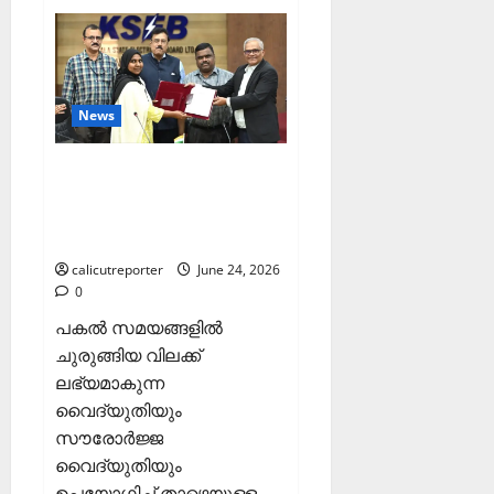
അടിയന്തരാവസ്ഥ
വിരുദ്ധ
പൗരാവകാശ
കണ്‍വെന്‍ഷന്‍
നടത്തി
News
കക്കയം പമ്പ്ഡ്
സ്റ്റോറേജ് പദ്ധതി:
കരാർ ഒപ്പ് വെച്ചു
calicutreporter
June 24, 2026
0
പകൽ സമയങ്ങളിൽ
ചുരുങ്ങിയ വിലക്ക്
ലഭ്യമാകുന്ന
വൈദ്യുതിയും
സൗരോർജ്ജ
വൈദ്യുതിയും
ഉപയോഗിച്ച് താഴെയുള്ള