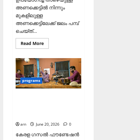
അണക്കെട്ടിൽ നിന്നും
മുകളിലുള്ള
അണക്കെട്ടിലേക്ക് ജലം പമ്പ്
ചെയ്ത്...
Read
Read More
more
about
കക്കയം
പമ്പ്ഡ്
സ്റ്റോറേജ്
പദ്ധതി:
കരാർ
ഒപ്പ്
programs
വെച്ചു
കെ ജി എഫ്
മെഹ്ഫിൽ
ഗാനങ്ങളവതരിപ്പിച്ചു
arn
June 20, 2026
0
കേരള ഗസൽ ഫൗണ്ടേഷൻ