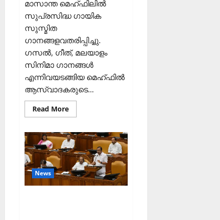
മാസാന്ത മെഹ്ഫിലിൽ
സുപ്രസിദ്ധ ഗായിക
സുസ്മിത
ഗാനങ്ങളവതരിപ്പിച്ചു.
ഗസൽ, ഗീത്, മലയാളം
സിനിമാ ഗാനങ്ങൾ
എന്നിവയടങ്ങിയ മെഹ്ഫിൽ
ആസ്വാദകരുടെ...
Read
Read More
more
about
കെ
ജി
എഫ്
മെഹ്ഫിൽ
ഗാനങ്ങളവതരിപ്പിച്ചു
News
ദിശാബോധവും
വികസനോന്മുഖവുമാ