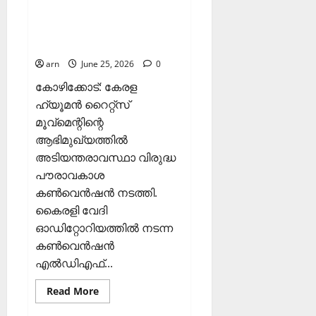
വിരുദ്ധ പൗരാവകാശ
വി
കണ്‍വെന്‍ഷന്‍
ജ
നടത്തി
യം
arn
June 25, 2026
0
February
കോഴിക്കോട്: കേരള
6,
ഹ്യൂമന്‍ റൈറ്റ്‌സ്
2026
മൂവ്‌മെന്റിന്റെ
0
ആഭിമുഖ്യത്തില്‍
അടിയന്തരാവസ്ഥാ വിരുദ്ധ
പൗരാവകാശ
കണ്‍വെന്‍ഷന്‍ നടത്തി.
കൈരളി വേദി
ഓഡിറ്റോറിയത്തില്‍ നടന്ന
കണ്‍വെന്‍ഷന്‍
എല്‍ഡിഎഫ്...
Read
Read More
more
about