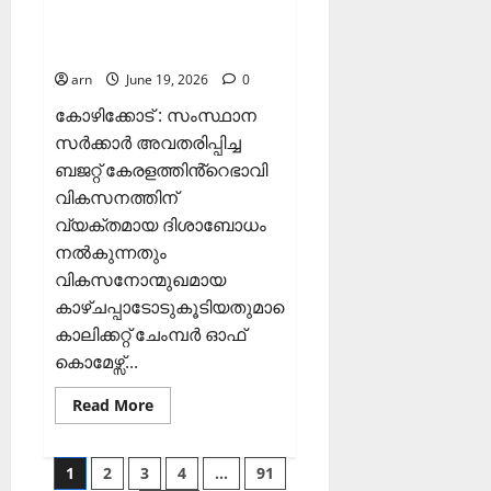
യ ബജറ്റ്: കാലിക്കറ്റ്
ചേമ്പർ
arn
June 19, 2026
0
കോഴിക്കോട് : സംസ്ഥാന
സർക്കാർ അവതരിപ്പിച്ച
ബജറ്റ് കേരളത്തിൻ്റെഭാവി
വികസനത്തിന്
വ്യക്തമായ ദിശാബോധം
നൽകുന്നതും
വികസനോന്മുഖമായ
കാഴ്ചപ്പാടോടുകൂടിയതുമാണെന്ന്
കാലിക്കറ്റ് ചേംമ്പർ ഓഫ്
കൊമേഴ്സ്...
Read
Read More
more
about
ദിശാബോധവും
വികസനോന്മുഖവുമായ
Posts
1
2
3
4
…
91
ബജറ്റ്: