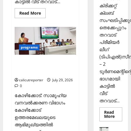
കാട്ടിൽ വീട് തറവാട്...
ൾ
ക്രിക്കറ്റ്
0
ക്ലബ്
Read
Read More
more
Septembe
സംഘടിപ്പിക്കുന
about
29,
തെക്കേപ്പുറം
തെക്കേപ്പുറം
2025
തറവാട്
പ്രീമിയർ
തറവാട്
ലീഗ്;
0
കാട്ടിൽ
പ്രീമിയർ
വീട്
programs
ലീഗ്
തറവാട്
ടീമിന്റെ
(ടിപിഎൽ)സ
ജേഴ്സി
പ്രകാശനം
അന്താരാഷ്ട്ര കടുവാ
– 2
ദിനാചരണം നടത്തി
ടൂർണമെന്റിന്റ
ഭാഗമായി
calicutreporter
July 29, 2026
കാട്ടിൽ
0
വീട്
കോഴിക്കോട്: സാമൂഹ്യ
തറവാട്...
വനവല്‍ക്കരണ വിഭാഗം
കോഴിക്കോട്
Read
Read
More
ഉത്തരമേഖലയുടെ
more
ആഭിമുഖ്യത്തില്‍
about
തെക്കേപ്
Sports