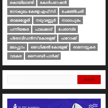
കൊയിലാണ്ടി
കോര്‍പറേഷന്‍
ഗോകുലം കേരള എഫ് സി
ചേമഞ്ചേരി
താമരശ്ശേരി
നടുവണ്ണൂര്‍
നാദാപുരം
പന്നിയങ്കര
പാലക്കാട്‌
പേരാമ്പ്ര
പ്രോവിഡന്‍സ് കോളെജ്‌
ഫറോക്ക്
മലപ്പുറം
മെഡിക്കൽ കോളേജ്‌
രാമനാട്ടുകര
വടകര
സൈബര്‍ പാര്‍ക്ക്‌
Search
for: