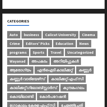
കണ്‍വെന്‍ഷന്‍ നടത്തി
CATEGORIES
Auto
business
Calicut University
Cinema
Crime
Editors' Picks
Education
News
programs
Sports
Travel
Uncategorized
Wayanad
അപകടം
അറിയിപ്പുകള്‍
ആരോഗ്യം
എൻഐടി കാലിക്കറ്റ്
കണ്ണൂര്‍
കണ്ണൂര്‍ വാരിയേഴ്‌സ്
കാലിക്കറ്റ് എഫ് സി
കാലിക്കറ്റ് ഗ്ലോബ്സ്റ്റാർസ്
കുന്ദമംഗലം
കൊയിലാണ്ടി
കോര്‍പറേഷന്‍
ഗോകുലം കേരള എഫ് സി
ചേമഞ്ചേരി