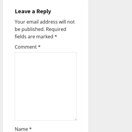
g
0
ട്രി
Leave a Reply
ക്
a
വി
Your email address will not
ജ
t
be published.
Required
യം
fields are marked
*
i
February
Comment
*
o
6,
2026
n
0
Name
*