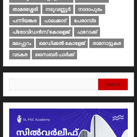
താമരശ്ശേരി
നടുവണ്ണൂര്‍
നാദാപുരം
പന്നിയങ്കര
പാലക്കാട്‌
പേരാമ്പ്ര
പ്രോവിഡന്‍സ് കോളെജ്‌
ഫറോക്ക്
മലപ്പുറം
മെഡിക്കൽ കോളേജ്‌
രാമനാട്ടുകര
വടകര
സൈബര്‍ പാര്‍ക്ക്‌
Search
for: