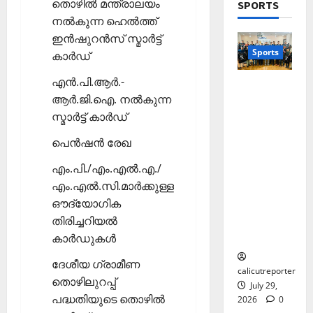
;
തൊഴില്‍ മന്ത്രാലയം
വ
SPORTS
ഒ
അ
നല്‍കുന്ന ഹെല്‍ത്ത്
November
ഴു
ര
10,
ഇന്‍ഷുറന്‍സ് സ്മാര്‍ട്ട്
കി
ങ്ങി
2025
Sports
കാര്‍ഡ്
യെ
ലേ
0
ത്തി
ക്ക്
എന്‍.പി.ആര്‍.-
തെക്കേപ്പു
സ
ആര്‍.ജി.ഐ. നല്‍കുന്ന
റം തറവാട്
ഞ്ചാ
November
പ്രീമിയർ
സ്മാര്‍ട്ട് കാര്‍ഡ്
രി
26,
ലീഗ്;
ക
പെന്‍ഷന്‍ രേഖ
2025
കാട്ടിൽ
ൾ
വീട്
0
എം.പി./എം.എല്‍.എ./
തറവാട്
എം.എല്‍.സി.മാര്‍ക്കുള്ള
Septembe
ടീമിന്റെ
29,
ഔദ്യോഗിക
ജേഴ്സി
2025
തിരിച്ചറിയല്‍
പ്രകാശ
കാര്‍ഡുകള്‍
നം
0
ദേശീയ ഗ്രാമീണ
calicutreporter
തൊഴിലുറപ്പ്
July 29,
പദ്ധതിയുടെ തൊഴില്‍
2026
0