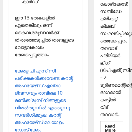
കാര്‍ഡ്
കോഴിക്കോട്:
സൺഡേ
ഈ 13 രേഖകളില്‍
ക്രിക്കറ്റ്
ഏതെങ്കിലും ഒന്ന്
ക്ലബ്
കൈവശമുള്ളവര്‍ക്ക്
സംഘടിപ്പിക്കുന
തിരഞ്ഞെടുപ്പില്‍ തങ്ങളുടെ
തെക്കേപ്പുറം
വോട്ടവകാശം
തറവാട്
രേഖപ്പെടുത്താം.
പ്രീമിയർ
ലീഗ്
(ടിപിഎൽ)സ
കേരള പി എസ് സി
– 2
പരീക്ഷകള്‍ക്കുവേണ്ട കറന്റ്
ടൂർണമെന്റിന്റ
അഫയേഴ്‌സ് എല്ലാ
ഭാഗമായി
ദിവസവും രാവിലെ 10
കാട്ടിൽ
മണിക്ക് മുമ്പ് നിങ്ങളുടെ
വീട്
വിരല്‍തുമ്പില്‍ എത്തുന്നു.
തറവാട്...
സന്ദര്‍ശിക്കുക: കറന്റ്
അഫയേഴ്‌സ് മലയാളം
Read
ഡോട് കോം
Read
More