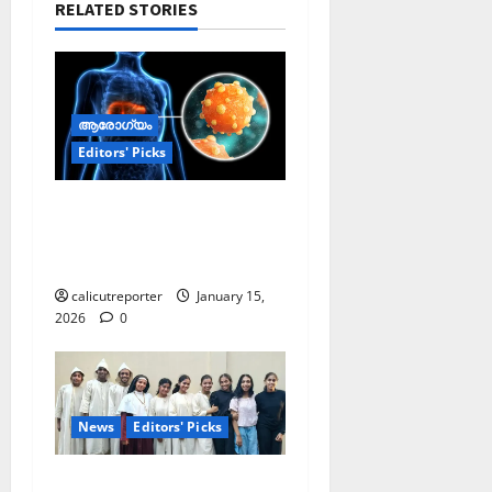
RELATED STORIES
ആരോഗ്യം
Editors' Picks
ഹെപ്പറ്റൈറ്റിസിന്റെ
ലക്ഷണങ്ങളും
പ്രതിരോധ മാര്‍ഗങ്ങളും
calicutreporter
January 15,
2026
0
News
Editors' Picks
പത്താം വട്ട നാടക