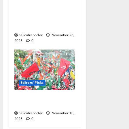
വിജയവുമായി
കോക്കല്ലൂർ സംസ്ഥാന
കലോത്സവ
അരങ്ങിലേക്ക്
calicutreporter
November 26,
2025
0
Editors' Picks
എന്താണ് തിരഞ്ഞെടുപ്പ്
മാതൃകാ പെരുമാറ്റച്ചട്ടം?
calicutreporter
November 10,
2025
0