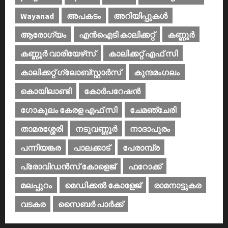
Wayanad
അപകടം
അറിയിപ്പുകള്‍
ആരോഗ്യം
എൻഐടി കാലിക്കറ്റ്
കണ്ണൂര്‍
കണ്ണൂര്‍ വാരിയേഴ്‌സ്
കാലിക്കറ്റ് എഫ് സി
കാലിക്കറ്റ് ഗ്ലോബ്സ്റ്റാർസ്
കുന്ദമംഗലം
കൊയിലാണ്ടി
കോര്‍പറേഷന്‍
ഗോകുലം കേരള എഫ് സി
ചേമഞ്ചേരി
താമരശ്ശേരി
നടുവണ്ണൂര്‍
നാദാപുരം
പന്നിയങ്കര
പാലക്കാട്‌
പേരാമ്പ്ര
പ്രോവിഡന്‍സ് കോളെജ്‌
ഫറോക്ക്
മലപ്പുറം
മെഡിക്കൽ കോളേജ്‌
രാമനാട്ടുകര
വടകര
സൈബര്‍ പാര്‍ക്ക്‌