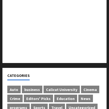
ക്
ലഹരിക്കെതിരെ കൈകോർക്കും : ഫുമ്മ
വി
തെക്കേപ്പുറം തറവാട് പ്രീമിയർ ലീഗ്; കാട്ടിൽ വീട്
ജ
തറവാട് ടീമിന്റെ ജേഴ്സി പ്രകാശനം
യം
അന്താരാഷ്ട്ര കടുവാ ദിനാചരണം നടത്തി
February
6,
ഐ.സി.എം.എ.ഐ കരിയര്‍ കൗണ്‍സിലിംഗ് 28ന്
2026
അടിയന്തരാവസ്ഥ വിരുദ്ധ പൗരാവകാശ
0
കണ്‍വെന്‍ഷന്‍ നടത്തി
CATEGORIES
Auto
business
Calicut University
Cinema
Crime
Editors' Picks
Education
News
programs
Sports
Travel
Uncategorized