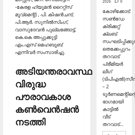
2026
0
-കേരള ഹ്യൂമന്‍ റൈറ്റ്‌സ്
കോഴിക്കോട്:
മൂവ്‌മെന്റ്) , പി. കിഷന്‍ചന്ദ്,
സൺഡേ
പി.ആര്‍. സുനില്‍സിംഗ്,
ക്രിക്കറ്റ്
വാസുദേവന്‍ പുല്ലങ്ങോട്ട്,
ക്ലബ്
കെ.കെ അപ്പുക്കുട്ടി
സംഘടിപ്പിക്കുന
എം.എസ് മെഹബൂബ്
തെക്കേപ്പുറം
എന്നിവര്‍ സംസാരിച്ചു.
തറവാട്
പ്രീമിയർ
അടിയന്തരാവസ്ഥ
ലീഗ്
(ടിപിഎൽ)സ
വിരുദ്ധ
– 2
ടൂർണമെന്റിന്റ
പൗരാവകാശ
ഭാഗമായി
കണ്‍വെന്‍ഷന്‍
കാട്ടിൽ
വീട്
നടത്തി
തറവാട്...