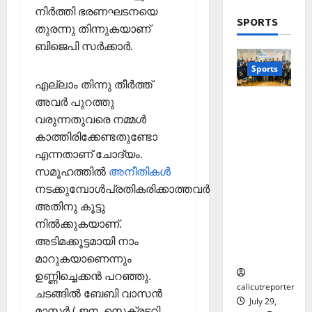
ത്സ
?
നിര്‍ത്തി ഭരണഘടനയെ
;
വ
SPORTS
തുരന്നു തിന്നുകയാണ്
ഒ
അ
November
ഴു
ബിജെപി സര്‍ക്കാര്‍.
ര
10,
കി
ങ്ങി
2025
Sports
യെ
ലേ
എല്ലാം തിന്നു തീര്‍ത്ത്
0
ത്തി
ക്ക്
തെക്കേപ്പു
അവര്‍ പുറത്തു
സ
റം തറവാട്
വരുന്നതുവരെ നമ്മള്‍
ഞ്ചാ
November
പ്രീമിയർ
കാത്തിരിക്കേണ്ടതുണ്ടോ
രി
26,
ലീഗ്;
ക
എന്നതാണ് ചോദ്യം.
2025
കാട്ടിൽ
ൾ
സമൂഹത്തില്‍
അനീതികള്‍
വീട്
0
നടക്കുമ്പോള്‍പ്രതികരിക്കാത്തവര്‍
തറവാട്
Septembe
അതിനു കൂട്ടു
ടീമിന്റെ
29,
നില്‍ക്കുകയാണ്.
ജേഴ്സി
2025
പ്രകാശ
അടിമക്കൂട്ടമായി നാം
0
നം
മാറുകയാണെന്നും
ഉണ്ണിച്ചെക്കന്‍ പറഞ്ഞു.
calicutreporter
ചടങ്ങില്‍ ബേബി വാസന്‍
July 29,
മാസ്റ്റര്‍ ( ജന. സെക്രട്ടറി