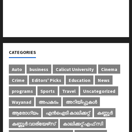
ഐ.സി.എം.എ.ഐ കരിയര്‍ കൗണ്‍സിലിംഗ് 28ന്
അടിയന്തരാവസ്ഥ വിരുദ്ധ പൗരാവകാശ
കണ്‍വെന്‍ഷന്‍ നടത്തി
CATEGORIES
Auto
business
Calicut University
Cinema
Crime
Editors' Picks
Education
News
programs
Sports
Travel
Uncategorized
Wayanad
അപകടം
അറിയിപ്പുകള്‍
ആരോഗ്യം
എൻഐടി കാലിക്കറ്റ്
കണ്ണൂര്‍
കണ്ണൂര്‍ വാരിയേഴ്‌സ്
കാലിക്കറ്റ് എഫ് സി