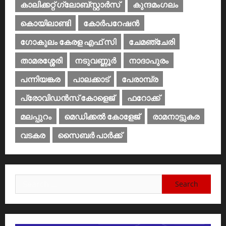
കാലിക്കറ്റ് ഗ്ലോബ്സ്റ്റാർസ്
കുന്ദമംഗലം
കൊയിലാണ്ടി
കോര്‍പറേഷന്‍
ഗോകുലം കേരള എഫ് സി
ചേമഞ്ചേരി
താമരശ്ശേരി
നടുവണ്ണൂര്‍
നാദാപുരം
പന്നിയങ്കര
പാലക്കാട്‌
പേരാമ്പ്ര
പ്രോവിഡന്‍സ് കോളെജ്‌
ഫറോക്ക്
മലപ്പുറം
മെഡിക്കൽ കോളേജ്‌
രാമനാട്ടുകര
വടകര
സൈബര്‍ പാര്‍ക്ക്‌
Search
for: