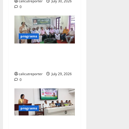
calicutreporter
July 30, 2026
0
programs
മുൻ മേയർ സി
മുഹസ്സിൻ അനുസ്മരണം
നടത്തി
calicutreporter
July 29, 2026
0
programs
അന്താരാഷ്ട്ര കടുവാ