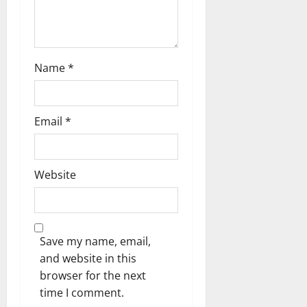
2026
ഹാ
n
0
ട്രി
ക്
വി
Name
*
ജ
യം
Email
*
February
6,
2026
0
Website
Save my name, email,
and website in this
browser for the next
time I comment.