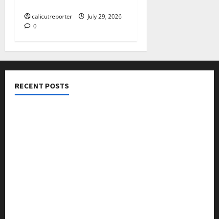
ദിനാചരണം നടത്തി
calicutreporter
July 29, 2026
0
RECENT POSTS
നടക്കാവ് ഫ്രണ്ട്സ് അസോസിയേഷൻ ചാരിറ്റബിൾ
ട്രസ്റ്റ് വിദ്യാർത്ഥികളെ അനുമോദിച്ചു
മുൻ മേയർ സി മുഹസ്സിൻ അനുസ്മരണം നടത്തി
ലഹരിക്കെതിരെ കൈകോർക്കും : ഫുമ്മ
തെക്കേപ്പുറം തറവാട് പ്രീമിയർ ലീഗ്; കാട്ടിൽ വീട്
തറവാട് ടീമിന്റെ ജേഴ്സി പ്രകാശനം
അന്താരാഷ്ട്ര കടുവാ ദിനാചരണം നടത്തി