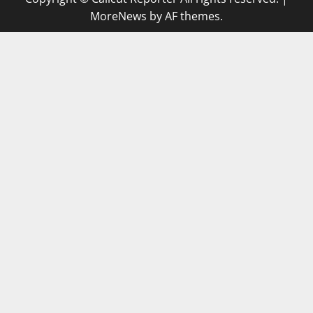
MoreNews
by AF themes.