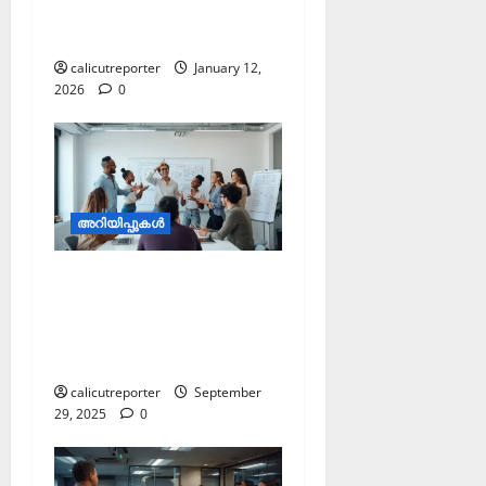
ബസ് സ്റ്റാന്‍ഡിന് സമീപം
ട്രാഫിക് പരിഷ്‌കരണം
calicutreporter
January 12,
2026
0
അറിയിപ്പുകള്‍
സൈക്കോളജിസ്റ്റ് മുതല്‍
ഡാറ്റാ എന്‍ട്രി
ഓപ്പറേറ്റര്‍ വരെ
തൊഴിലവസരങ്ങള്‍
calicutreporter
September
29, 2025
0