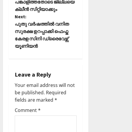
പങ്കാളിത്തതോടെ ജില്ലയെ
s
0
ട്രി
ക്ലീന്‍ സിറ്റിയാക്കും
ക്
t
Next:
വി
പുതു വർഷത്തിൽ വനിത
ജ
n
യം
സുരക്ഷ ഉറപ്പാക്കി ഫെഫ്ക
കേരള സിനി ഡ്രൈവേഴ്സ്
a
February
യൂണിയൻ
6,
v
2026
i
0
Leave a Reply
g
Your email address will not
a
be published.
Required
fields are marked
*
t
Comment
*
i
o