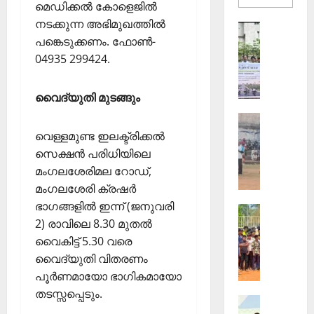
more
മെഡിക്കല്‍ കോളെജില്‍
about
നടക്കുന്ന അഭിമുഖത്തില്‍
തെക്കേപ്
Sports
തറവാട്
പങ്കെടുക്കണം. ഫോണ്‍-
ഇ
പ്രീമിയ
ലീഗ്;
.
04935 299424.
കാട്ടിൽ
എ
വീട്
തറവാട്
സ്
ടീമിന്റെ
വൈദ്യുതി മുടങ്ങും
ജേഴ്സി
.
പ്രകാശ
Sports
ഐ
ആ
.
വെള്ളമുണ്ട ഇലക്ട്രിക്കല്‍
ഴ്ച
സി
സെക്ഷന്‍ പരിധിയിലെ
വ
7
മംഗലശേരിമല റോഡ്,
ട്ടം
5
മംഗലശേരി ക്രഷര്‍
ജി
-ാം
ഭാഗങ്ങളില്‍ ഇന്ന് (ജനുവരി
Sports
എ
വാ
2) രാവിലെ 8.30 മുതല്‍
ജി
ല്‍പി
ർ
ല്ലാ
വൈകിട്ട് 5.30 വരെ
സ്‌
ഷി
ജൂ
കൂ
വൈദ്യുതി വിതരണം
കാ
നി
ളി
ഘോ
പൂര്‍ണമായോ ഭാഗികമായോ
യ
ല്‍
ഷ
തടസ്സപ്പെടും.
Sports
ർ
ഫു
ങ്ങ