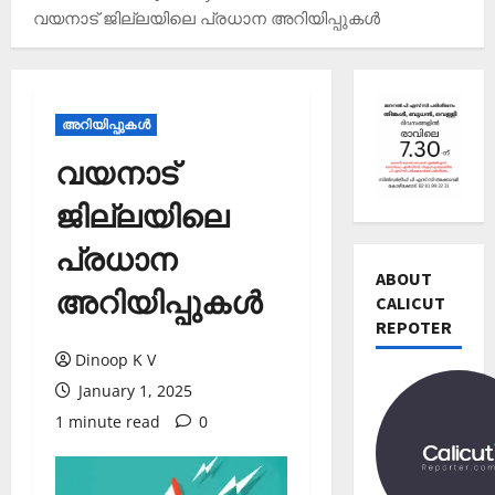
വയനാട് ജില്ലയിലെ പ്രധാന അറിയിപ്പുകൾ
അറിയിപ്പുകള്‍
വയനാട്
Editors' P
വോ
ജില്ലയിലെ
ട്ട്
ചെ
പ്രധാന
യ്യാ
2
ABOUT
ന്‍
അറിയിപ്പുകൾ
CALICUT
News
1
REPOTER
Editors' P
3
പ
തി
Dinoop K V
ത്താം
രി
January 1, 2025
വ
3
ച്ച
1 minute read
0
ട്ട
റി
നാ
Editors' P
യ
ട
എ
ല്‍