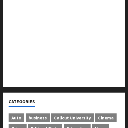
മുൻ മേയർ സി മുഹസ്സിൻ അനുസ്മരണം നടത്തി
ലഹരിക്കെതിരെ കൈകോർക്കും : ഫുമ്മ
തെക്കേപ്പുറം തറവാട് പ്രീമിയർ ലീഗ്; കാട്ടിൽ വീട്
തറവാട് ടീമിന്റെ ജേഴ്സി പ്രകാശനം
അന്താരാഷ്ട്ര കടുവാ ദിനാചരണം നടത്തി
ഐ.സി.എം.എ.ഐ കരിയര്‍ കൗണ്‍സിലിംഗ് 28ന്
അടിയന്തരാവസ്ഥ വിരുദ്ധ പൗരാവകാശ
കണ്‍വെന്‍ഷന്‍ നടത്തി
CATEGORIES
Auto
business
Calicut University
Cinema