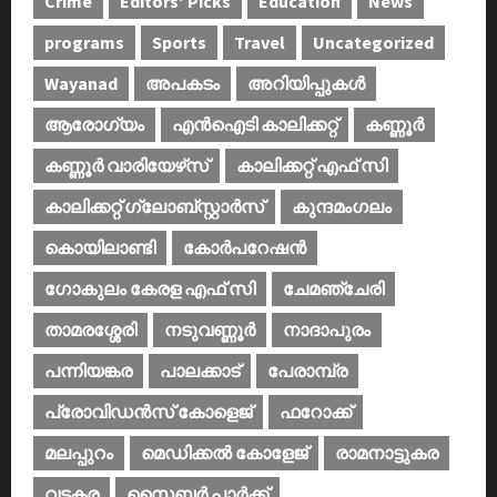
Crime
Editors' Picks
Education
News
programs
Sports
Travel
Uncategorized
Wayanad
അപകടം
അറിയിപ്പുകള്‍
ആരോഗ്യം
എൻഐടി കാലിക്കറ്റ്
കണ്ണൂര്‍
കണ്ണൂര്‍ വാരിയേഴ്‌സ്
കാലിക്കറ്റ് എഫ് സി
കാലിക്കറ്റ് ഗ്ലോബ്സ്റ്റാർസ്
കുന്ദമംഗലം
കൊയിലാണ്ടി
കോര്‍പറേഷന്‍
ഗോകുലം കേരള എഫ് സി
ചേമഞ്ചേരി
താമരശ്ശേരി
നടുവണ്ണൂര്‍
നാദാപുരം
പന്നിയങ്കര
പാലക്കാട്‌
പേരാമ്പ്ര
പ്രോവിഡന്‍സ് കോളെജ്‌
ഫറോക്ക്
മലപ്പുറം
മെഡിക്കൽ കോളേജ്‌
രാമനാട്ടുകര
വടകര
സൈബര്‍ പാര്‍ക്ക്‌