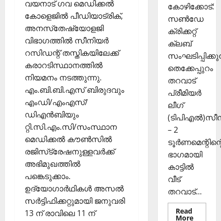
വയനാട് ഗവ മെഡിക്കല്‍
കോഴിക്കോട്:
സ
കോളെജില്‍ പീഡിയാട്രിക്,
ഞ്ചാ
സൺഡേ
November
അനസ്‌തേഷ്യോളജി
രി
ക്രിക്കറ്റ്
26,
ക
വിഭാഗത്തില്‍ സീനിയര്‍
2025
ക്ലബ്
ൾ
റസിഡന്റ് തസ്തികയിലേക്ക്
സംഘടിപ്പിക്കുന
0
കരാറടിസ്ഥാനത്തില്‍
തെക്കേപ്പുറം
Septembe
നിയമനം നടത്തുന്നു.
തറവാട്
29,
എം.ബി.ബി.എസ് ബിരുദവും
പ്രീമിയർ
2025
എംഡി/എംഎസ്/
ലീഗ്
0
ഡിഎന്‍ബിയും
(ടിപിഎൽ)സ
റ്റി.സി.എം.സി/സംസ്ഥാന
– 2
മെഡിക്കല്‍ കൗണ്‍സില്‍
ടൂർണമെന്റിന്റ
രജിസ്‌ട്രേഷനുള്ളവര്‍ക്ക്
ഭാഗമായി
അഭിമുഖത്തില്‍
കാട്ടിൽ
പങ്കെടുക്കാം.
വീട്
ഉദ്യോഗാര്‍ഥികള്‍ അസല്‍
തറവാട്...
സര്‍ട്ടിഫിക്കറ്റുമായി ജനുവരി
Read
13 ന് രാവിലെ 11 ന്
Read
More