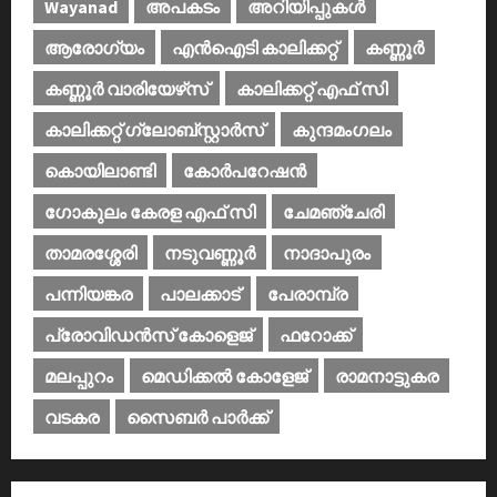
Wayanad
അപകടം
അറിയിപ്പുകള്‍
ആരോഗ്യം
എൻഐടി കാലിക്കറ്റ്
കണ്ണൂര്‍
കണ്ണൂര്‍ വാരിയേഴ്‌സ്
കാലിക്കറ്റ് എഫ് സി
കാലിക്കറ്റ് ഗ്ലോബ്സ്റ്റാർസ്
കുന്ദമംഗലം
കൊയിലാണ്ടി
കോര്‍പറേഷന്‍
ഗോകുലം കേരള എഫ് സി
ചേമഞ്ചേരി
താമരശ്ശേരി
നടുവണ്ണൂര്‍
നാദാപുരം
പന്നിയങ്കര
പാലക്കാട്‌
പേരാമ്പ്ര
പ്രോവിഡന്‍സ് കോളെജ്‌
ഫറോക്ക്
മലപ്പുറം
മെഡിക്കൽ കോളേജ്‌
രാമനാട്ടുകര
വടകര
സൈബര്‍ പാര്‍ക്ക്‌