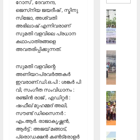
റോസ് , ദേവനന്ദ,
more
about
ജെസ്‌നിയ ജയദീഷ് , സ്മിനു
തെക്കേപ്
Sports
തറവാട്
സിജോ, അശ്വതി
ഇ
പ്രീമിയ
ലീഗ്;
അഭിലാഷ് എന്നിവരാണ്
.
കാട്ടിൽ
എ
വീട്
സുമതി വളവിലെ പ്രധാന
തറവാട്
സ്
കഥാപാത്രങ്ങളെ
ടീമിന്റെ
ജേഴ്സി
.
അവതരിപ്പിക്കുന്നത്.
പ്രകാശ
Sports
ഐ
ആ
.
സുമതി വളവിന്റെ
ഴ്ച
സി
വ
അണിയറപ്രവർത്തകർ
7
ട്ടം
5
ഇവരാണ്.ഡി.ഒ.പി : ശങ്കർ പി
ജി
-ാം
വി, സംഗീത സംവിധാനം :
Sports
എ
വാ
രഞ്ജിൻ രാജ് , എഡിറ്റർ :
ജി
ല്‍പി
ർ
ഷഫീഖ് മുഹമ്മദ് അലി,
ല്ലാ
സ്‌
ഷി
സൗണ്ട് ഡിസൈനർ :
ജൂ
കൂ
കാ
എം.ആർ. രാജാകൃഷ്ണൻ,
നി
ളി
ഘോ
യ
ല്‍
ആർട്ട് : അജയ് മങ്ങാട്,
ഷ
Sports
ർ
ഫു
ങ്ങ
പ്രൊഡക്ഷൻ കൺട്രോളർ