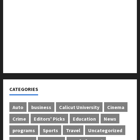
തെക്കേപ്പുറം തറവാട് പ്രീമിയർ ലീഗ്; കാട്ടിൽ വീട്
തറവാട് ടീമിന്റെ ജേഴ്സി പ്രകാശനം
അന്താരാഷ്ട്ര കടുവാ ദിനാചരണം നടത്തി
ഐ.സി.എം.എ.ഐ കരിയര്‍ കൗണ്‍സിലിംഗ് 28ന്
അടിയന്തരാവസ്ഥ വിരുദ്ധ പൗരാവകാശ
കണ്‍വെന്‍ഷന്‍ നടത്തി
CATEGORIES
Auto
business
Calicut University
Cinema
Crime
Editors' Picks
Education
News
programs
Sports
Travel
Uncategorized