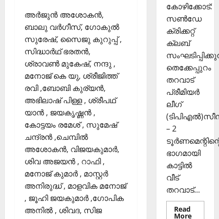
ക
2025
കോഴിക്കോട്:
ൾ
അർജുൻ അശോകൻ,
സൺഡേ
0
ബാലു വർഗീസ്, ഗോകുൽ
ക്രിക്കറ്റ്
Septembe
സുരേഷ്, സൈജു കുറുപ്പ് ,
ക്ലബ്
29,
സിദ്ധാർഥ് ഭരതൻ,
സംഘടിപ്പിക്കുന
2025
ശ്രാവൺ മുകേഷ്, നന്ദു ,
തെക്കേപ്പുറം
0
മനോജ്‌ കെ യു, ശ്രീജിത്ത്‌
തറവാട്
രവി ,ബോബി കുര്യൻ,
പ്രീമിയർ
അഭിലാഷ് പിള്ള , ശ്രീപഥ്
ലീഗ്
യാൻ , ജയകൃഷ്ണൻ ,
(ടിപിഎൽ)സ
കോട്ടയം രമേശ്‌ , സുമേഷ്
– 2
ചന്ദ്രൻ ,ചെമ്പിൽ
ടൂർണമെന്റിന്റ
അശോകൻ, വിജയകുമാർ,
ഭാഗമായി
ശിവ അജയൻ , റാഫി ,
കാട്ടിൽ
മനോജ്‌ കുമാർ , മാസ്റ്റർ
വീട്
അനിരുദ്ധ് , മാളവിക മനോജ്‌
തറവാട്...
, ജൂഹി ജയകുമാർ ,ഗോപിക
Read
അനിൽ , ശിവദ, സിജ
Read
More