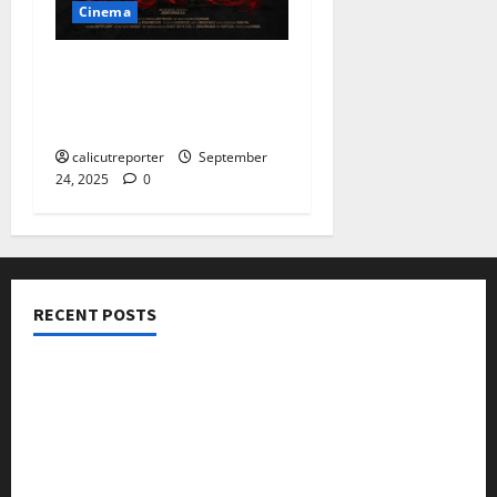
Cinema
മനോരമ മാക്‌സില്‍
സെപ്റ്റംബര്‍ 28 മുതല്‍
കാളരാത്രി
calicutreporter
September
24, 2025
0
RECENT POSTS
നടക്കാവ് ഫ്രണ്ട്സ് അസോസിയേഷൻ ചാരിറ്റബിൾ
ട്രസ്റ്റ് വിദ്യാർത്ഥികളെ അനുമോദിച്ചു
മുൻ മേയർ സി മുഹസ്സിൻ അനുസ്മരണം നടത്തി
ലഹരിക്കെതിരെ കൈകോർക്കും : ഫുമ്മ