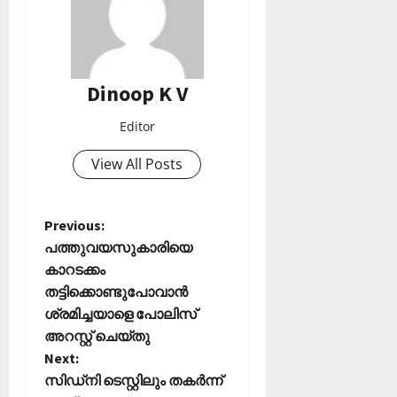
0
ട്രി
ക്
വി
ജ
Dinoop K V
യം
Editor
February
6,
View All Posts
2026
0
P
Previous:
പത്തുവയസുകാരിയെ
o
കാറടക്കം
തട്ടിക്കൊണ്ടുപോവാന്‍
s
ശ്രമിച്ചയാളെ പോലിസ്
t
അറസ്റ്റ് ചെയ്തു
Next:
n
സിഡ്നി ടെസ്റ്റിലും തകർന്ന്