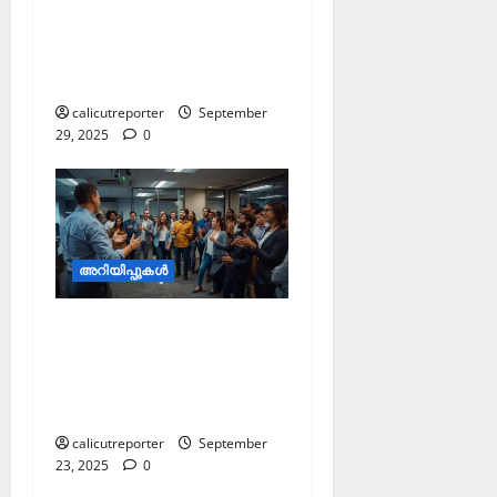
ഡാറ്റാ എന്‍ട്രി
ഓപ്പറേറ്റര്‍ വരെ
തൊഴിലവസരങ്ങള്‍
calicutreporter
September
29, 2025
0
അറിയിപ്പുകള്‍
റിസർജ് ഇൻ്റർ
കോളജിയറ്റ്
മത്സരങ്ങൾക്ക് അപേക്ഷ
ക്ഷണിച്ചു
calicutreporter
September
23, 2025
0