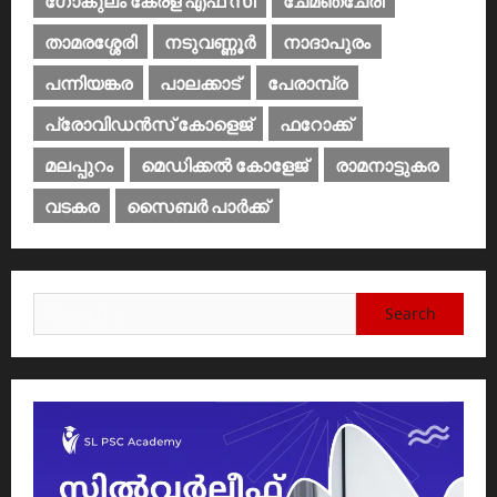
ഗോകുലം കേരള എഫ് സി
ചേമഞ്ചേരി
താമരശ്ശേരി
നടുവണ്ണൂര്‍
നാദാപുരം
പന്നിയങ്കര
പാലക്കാട്‌
പേരാമ്പ്ര
പ്രോവിഡന്‍സ് കോളെജ്‌
ഫറോക്ക്
മലപ്പുറം
മെഡിക്കൽ കോളേജ്‌
രാമനാട്ടുകര
വടകര
സൈബര്‍ പാര്‍ക്ക്‌
Search
for: