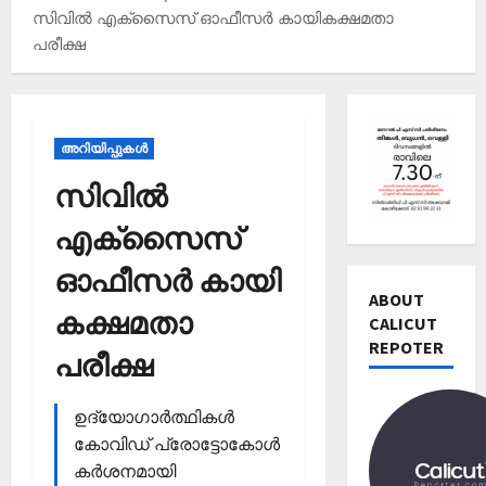
സിവിൽ എക്സൈസ് ഓഫീസർ കായികക്ഷമതാ
പരീക്ഷ
അറിയിപ്പുകള്‍
സിവിൽ
എക്സൈസ്
Editors' P
ഓഫീസർ കായി
വോ
ട്ട്
ABOUT
കക്ഷമതാ
ചെ
CALICUT
യ്യാ
REPOTER
2
പരീക്ഷ
ന്‍
News
1
Editors' P
ഉദ്യോഗാർത്ഥികൾ
3
പ
തി
കോവിഡ് പ്രോട്ടോകോൾ
ത്താം
രി
കർശനമായി
വ