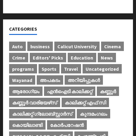
കണ്‍വെന്‍ഷന്‍ നടത്തി
CATEGORIES
Auto
business
Calicut University
Cinema
Crime
Editors' Picks
Education
News
programs
Sports
Travel
Uncategorized
Wayanad
അപകടം
അറിയിപ്പുകള്‍
ആരോഗ്യം
എൻഐടി കാലിക്കറ്റ്
കണ്ണൂര്‍
കണ്ണൂര്‍ വാരിയേഴ്‌സ്
കാലിക്കറ്റ് എഫ് സി
കാലിക്കറ്റ് ഗ്ലോബ്സ്റ്റാർസ്
കുന്ദമംഗലം
കൊയിലാണ്ടി
കോര്‍പറേഷന്‍