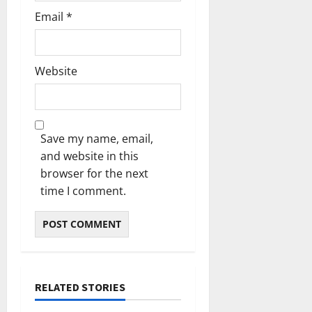
2026
ഹാ
Email
*
0
ട്രി
ക്
വി
Website
ജ
യം
February
6,
Save my name, email,
2026
and website in this
browser for the next
0
time I comment.
RELATED STORIES