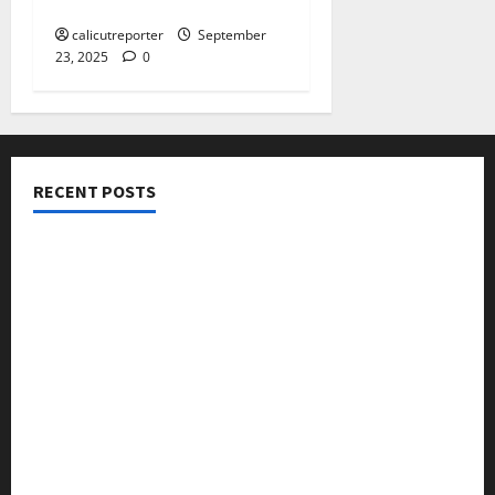
ക്ഷണിച്ചു
calicutreporter
September
23, 2025
0
RECENT POSTS
നടക്കാവ് ഫ്രണ്ട്സ് അസോസിയേഷൻ ചാരിറ്റബിൾ
ട്രസ്റ്റ് വിദ്യാർത്ഥികളെ അനുമോദിച്ചു
മുൻ മേയർ സി മുഹസ്സിൻ അനുസ്മരണം നടത്തി
ലഹരിക്കെതിരെ കൈകോർക്കും : ഫുമ്മ
തെക്കേപ്പുറം തറവാട് പ്രീമിയർ ലീഗ്; കാട്ടിൽ വീട്
തറവാട് ടീമിന്റെ ജേഴ്സി പ്രകാശനം
അന്താരാഷ്ട്ര കടുവാ ദിനാചരണം നടത്തി