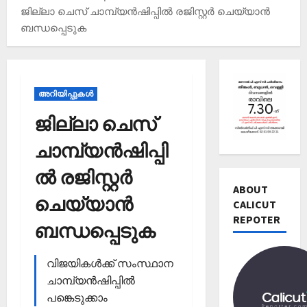
ജില്ലാ ചെസ് ചാമ്പ്യന്‍ഷിപ്പില്‍ രജിസ്റ്റര്‍ ചെയ്യാന്‍
ബന്ധപ്പെടുക
അറിയിപ്പുകള്‍
ജില്ലാ ചെസ്
ചാമ്പ്യന്‍ഷിപ്പി
Editors' P
ല്‍ രജിസ്റ്റര്‍
വോ
ട്ട്
ABOUT
ചെയ്യാന്‍
ചെ
CALICUT
യ്യാ
REPOTER
2
ബന്ധപ്പെടുക
ന്‍
News
1
Editors' P
വിജയികള്‍ക്ക് സംസ്ഥാന
3
പ
തി
ചാമ്പ്യന്‍ഷിപ്പില്‍
ത്താം
രി
പങ്കെടുക്കാം
വ