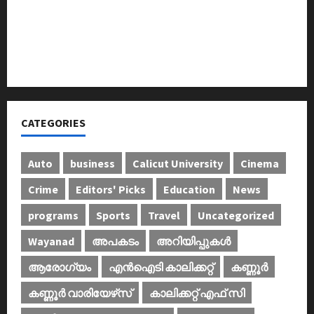
ഐ.സി.എം.എ.ഐ കരിയര്‍ കൗണ്‍സിലിംഗ് 28ന്
അടിയന്തരാവസ്ഥ വിരുദ്ധ പൗരാവകാശ
കണ്‍വെന്‍ഷന്‍ നടത്തി
CATEGORIES
Auto
business
Calicut University
Cinema
Crime
Editors' Picks
Education
News
programs
Sports
Travel
Uncategorized
Wayanad
അപകടം
അറിയിപ്പുകള്‍
ആരോഗ്യം
എൻഐടി കാലിക്കറ്റ്
കണ്ണൂര്‍
കണ്ണൂര്‍ വാരിയേഴ്‌സ്
കാലിക്കറ്റ് എഫ് സി