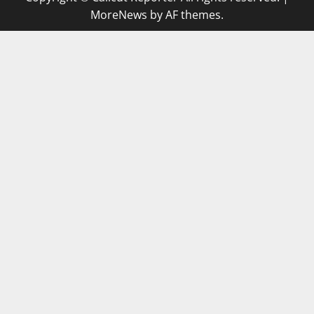
MoreNews
by AF themes.