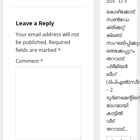
2026
0
ഴു
ര
10,
v
കി
ങ്ങി
2025
കോഴിക്കോട്:
യെ
ലേ
സൺഡേ
0
i
Leave a Reply
ത്തി
ക്ക്
ക്രിക്കറ്റ്
സ
Your email address will not
ക്ലബ്
g
ഞ്ചാ
November
be published.
Required
സംഘടിപ്പിക്കുന
രി
26,
a
fields are marked
*
ക
തെക്കേപ്പുറം
2025
ൾ
തറവാട്
Comment
*
t
0
പ്രീമിയർ
Septembe
ലീഗ്
i
29,
(ടിപിഎൽ)സ
2025
o
– 2
0
ടൂർണമെന്റിന്റ
n
ഭാഗമായി
കാട്ടിൽ
വീട്
തറവാട്...