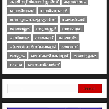
കാലിക്കറ്റ് ഗ്ലോബ്സ്റ്റാർസ്
കുന്ദമംഗലം
കൊയിലാണ്ടി
കോര്‍പറേഷന്‍
ഗോകുലം കേരള എഫ് സി
ചേമഞ്ചേരി
താമരശ്ശേരി
നടുവണ്ണൂര്‍
നാദാപുരം
പന്നിയങ്കര
പാലക്കാട്‌
പേരാമ്പ്ര
പ്രോവിഡന്‍സ് കോളെജ്‌
ഫറോക്ക്
മലപ്പുറം
മെഡിക്കൽ കോളേജ്‌
രാമനാട്ടുകര
വടകര
സൈബര്‍ പാര്‍ക്ക്‌
Search
for: