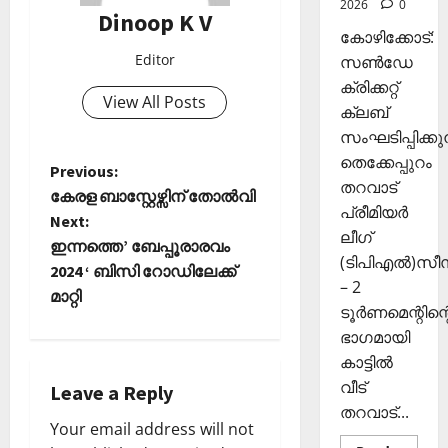
2026
0
രി
26,
Dinoop K V
ക
2025
കോഴിക്കോട്:
ൾ
Editor
സൺഡേ
0
ക്രിക്കറ്റ്
View All Posts
Septembe
ക്ലബ്
29,
സംഘടിപ്പിക്കുന
2025
തെക്കേപ്പുറം
P
Previous:
0
തറവാട്
കേരള ബാസ്റ്റേഴ്സിന് തോൽവി
പ്രീമിയർ
o
Next:
ലീഗ്
ഇന്നത്തെ’ ബേപ്പൂരാരവം
s
(ടിപിഎൽ)സ
2024 ‘ ബിസി റോഡിലേക്ക്
– 2
t
മാറ്റി
ടൂർണമെന്റിന്റ
ഭാഗമായി
n
കാട്ടിൽ
a
വീട്
Leave a Reply
തറവാട്...
v
Your email address will not