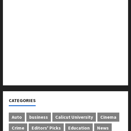
മുൻ മേയർ സി മുഹസ്സിൻ അനുസ്മരണം നടത്തി
ലഹരിക്കെതിരെ കൈകോർക്കും : ഫുമ്മ
തെക്കേപ്പുറം തറവാട് പ്രീമിയർ ലീഗ്; കാട്ടിൽ വീട്
തറവാട് ടീമിന്റെ ജേഴ്സി പ്രകാശനം
അന്താരാഷ്ട്ര കടുവാ ദിനാചരണം നടത്തി
ഐ.സി.എം.എ.ഐ കരിയര്‍ കൗണ്‍സിലിംഗ് 28ന്
അടിയന്തരാവസ്ഥ വിരുദ്ധ പൗരാവകാശ
കണ്‍വെന്‍ഷന്‍ നടത്തി
CATEGORIES
Auto
business
Calicut University
Cinema
Crime
Editors' Picks
Education
News