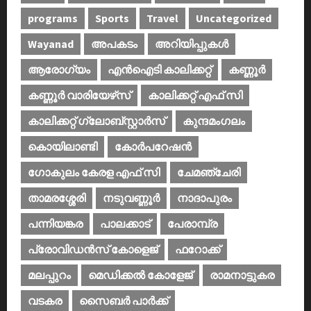
programs
Sports
Travel
Uncategorized
Wayanad
അപകടം
അറിയിപ്പുകള്‍
ആരോഗ്യം
എൻഐടി കാലിക്കറ്റ്
കണ്ണൂര്‍
കണ്ണൂര്‍ വാരിയേഴ്‌സ്
കാലിക്കറ്റ് എഫ് സി
കാലിക്കറ്റ് ഗ്ലോബ്സ്റ്റാർസ്
കുന്ദമംഗലം
കൊയിലാണ്ടി
കോര്‍പറേഷന്‍
ഗോകുലം കേരള എഫ് സി
ചേമഞ്ചേരി
താമരശ്ശേരി
നടുവണ്ണൂര്‍
നാദാപുരം
പന്നിയങ്കര
പാലക്കാട്‌
പേരാമ്പ്ര
പ്രോവിഡന്‍സ് കോളെജ്‌
ഫറോക്ക്
മലപ്പുറം
മെഡിക്കൽ കോളേജ്‌
രാമനാട്ടുകര
വടകര
സൈബര്‍ പാര്‍ക്ക്‌