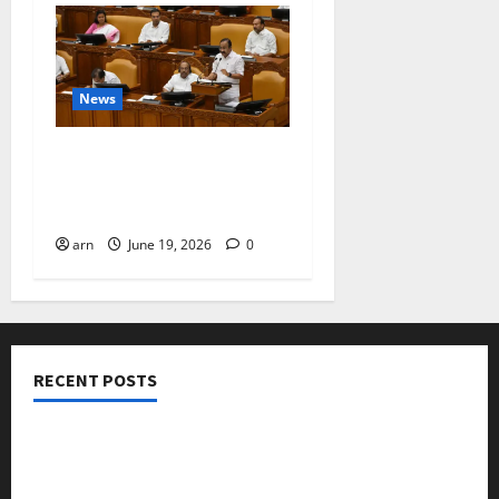
News
ദിശാബോധവും
വികസനോന്മുഖവുമായ
ബജറ്റ്: കാലിക്കറ്റ് ചേമ്പർ
arn
June 19, 2026
0
RECENT POSTS
നടക്കാവ് ഫ്രണ്ട്സ് അസോസിയേഷൻ ചാരിറ്റബിൾ
ട്രസ്റ്റ് വിദ്യാർത്ഥികളെ അനുമോദിച്ചു