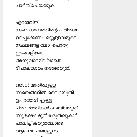
2026
ചാര്‍ജ് ചെയ്യുക.
ഹാ
0
ട്രി
ക്
എര്‍ത്തിങ്
വി
സംവിധാനത്തിന്റെ പരിരക്ഷ
ജ
ഉറപ്പാക്കണം. മറ്റുള്ളവരുടെ
യം
സ്ഥലങ്ങളിലോ, പൊതു
ഇടങ്ങളിലോ
February
അനുവാദമില്ലാതെ
6,
2026
ദീപാലങ്കാരം നടത്തരുത്.
0
ഒരാള്‍ മാത്രമുള്ള
സമയങ്ങളില്‍ വൈദ്യുതി
ഉപയോഗിച്ചുള്ള
പ്രവര്‍ത്തികള്‍ ചെയ്യരുത്.
സുരക്ഷാ മുന്‍കരുതലുകള്‍
പാലിച്ച് കരുതലോടെ
ആഘോഷങ്ങളുടെ