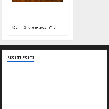
ദിശാബോധവും
വികസനോന്മുഖവുമായ
ബജറ്റ്: കാലിക്കറ്റ് ചേമ്പർ
arn
June 19, 2026
0
RECENT POSTS
നടക്കാവ് ഫ്രണ്ട്സ് അസോസിയേഷൻ ചാരിറ്റബിൾ
ട്രസ്റ്റ് വിദ്യാർത്ഥികളെ അനുമോദിച്ചു
മുൻ മേയർ സി മുഹസ്സിൻ അനുസ്മരണം നടത്തി
ലഹരിക്കെതിരെ കൈകോർക്കും : ഫുമ്മ
തെക്കേപ്പുറം തറവാട് പ്രീമിയർ ലീഗ്; കാട്ടിൽ വീട്