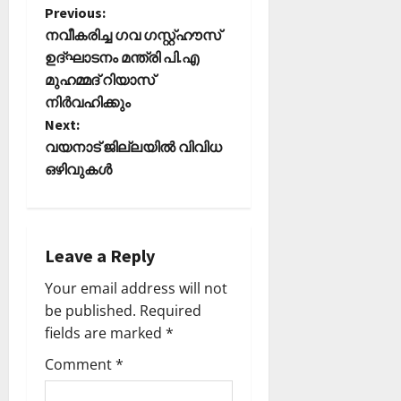
P
Previous:
നവീകരിച്ച ഗവ ഗസ്റ്റ്ഹൗസ്
o
ഉദ്ഘാടനം മന്ത്രി പി.എ
മുഹമ്മദ് റിയാസ്
s
നിര്‍വഹിക്കും
t
Next:
വയനാട് ജില്ലയിൽ വിവിധ
n
ഒഴിവുകൾ
a
v
Leave a Reply
i
Your email address will not
be published.
Required
g
fields are marked
*
a
Comment
*
t