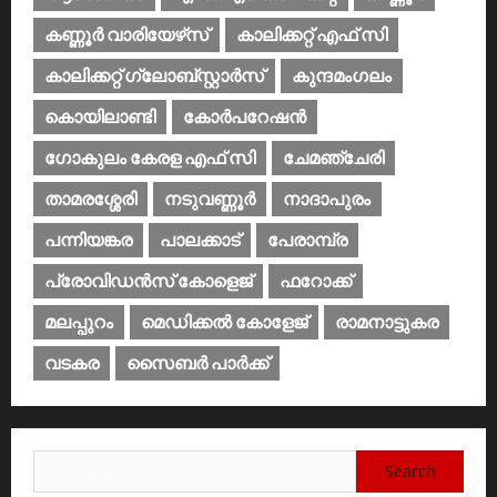
കണ്ണൂര്‍ വാരിയേഴ്‌സ്
കാലിക്കറ്റ് എഫ് സി
കാലിക്കറ്റ് ഗ്ലോബ്സ്റ്റാർസ്
കുന്ദമംഗലം
കൊയിലാണ്ടി
കോര്‍പറേഷന്‍
ഗോകുലം കേരള എഫ് സി
ചേമഞ്ചേരി
താമരശ്ശേരി
നടുവണ്ണൂര്‍
നാദാപുരം
പന്നിയങ്കര
പാലക്കാട്‌
പേരാമ്പ്ര
പ്രോവിഡന്‍സ് കോളെജ്‌
ഫറോക്ക്
മലപ്പുറം
മെഡിക്കൽ കോളേജ്‌
രാമനാട്ടുകര
വടകര
സൈബര്‍ പാര്‍ക്ക്‌
Search
for: