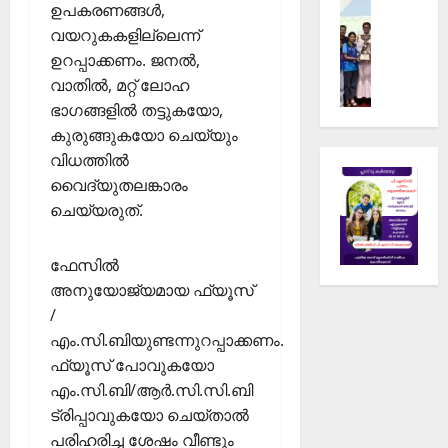
Sports
ർ
ഫു
ഉപകരണങ്ങള്‍,
ങ്ങ
സ
റ
ട്‌
ളു
വയറുകകളില്ലെന്ന്
ർ
ഗ്ബി
ബോ
ടെ
ഉറപ്പാക്കണം. ജനല്‍,
വ
ചാ
ള്‍
ഭാ
വാതില്‍, മറ്റ് ലോഹ
ക
മ്പ്യ
ക്യാ
ഗ
ഭാഗങ്ങളില്‍ തട്ടുകയോ,
ലാ
ൻ
മ്പ്
മാ
കുരുങ്ങുകയോ ചെയ്യും
ശാ
ഷി
യി
ല
വിധത്തില്‍
പ്പ്
സൈ
February
ചെ
ആ
വൈദ്യുതലങ്കാരം
ക്കി
17,
സ്
രം
2026
ൾ
ചെയ്യരുത്.
ടൂ
ഭി
റാ
0
ർ
ച്ചു
ലി
ഫേസില്‍
ണ
സം
അനുയോജ്യമായ ഫ്യൂസ്
മെ
ഘ
February
ൻ്
/
15,
ടി
റ്
2026
എം.സി.ബിയുണ്ടന്നുറപ്പാക്കണം.
പ്പി
ദേ
ച്ചു
ഫ്യൂസ് പോവുകയോ
0
വ
എം.സി.ബി/ആര്‍.സി.സി.ബി
ഗി
February
ട്രിപ്പാവുകയോ ചെയ്താല്‍
രി
22,
പരിഹരിച്ച ശേഷം വീണ്ടും
യ്ക്ക്