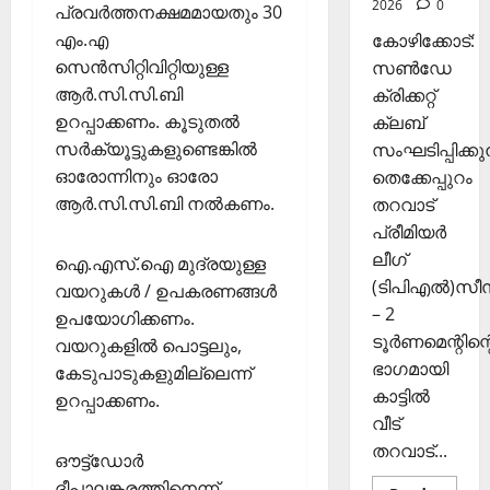
2026
0
രി
പ്രവര്‍ത്തനക്ഷമമായതും 30
26,
ക
2025
എം.എ
കോഴിക്കോട്:
ൾ
സെന്‍സിറ്റിവിറ്റിയുള്ള
സൺഡേ
0
ആര്‍.സി.സി.ബി
ക്രിക്കറ്റ്
Septembe
ഉറപ്പാക്കണം. കൂടുതല്‍
ക്ലബ്
29,
സര്‍ക്യൂട്ടുകളുണ്ടെങ്കില്‍
സംഘടിപ്പിക്കുന
2025
ഓരോന്നിനും ഓരോ
തെക്കേപ്പുറം
0
ആര്‍.സി.സി.ബി നല്‍കണം.
തറവാട്
പ്രീമിയർ
ലീഗ്
ഐ.എസ്.ഐ മുദ്രയുള്ള
(ടിപിഎൽ)സ
വയറുകള്‍ / ഉപകരണങ്ങള്‍
– 2
ഉപയോഗിക്കണം.
ടൂർണമെന്റിന്റ
വയറുകളില്‍ പൊട്ടലും,
ഭാഗമായി
കേടുപാടുകളുമില്ലെന്ന്
കാട്ടിൽ
ഉറപ്പാക്കണം.
വീട്
തറവാട്...
ഔട്ട്‌ഡോര്‍
ദീപാലങ്കരത്തിനെന്ന്