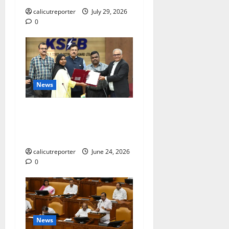
calicutreporter
July 29, 2026
0
News
കക്കയം പമ്പ്ഡ്
സ്റ്റോറേജ് പദ്ധതി: കരാർ
ഒപ്പ് വെച്ചു
calicutreporter
June 24, 2026
0
News