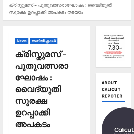
ക്രിസ്തുമസ് – പുതുവത്സരാഘോഷം : വൈദ്യുതി
സുരക്ഷ ഉറപ്പാക്കി അപകടം തടയാം
Editors' P
വോ
News
അറിയിപ്പുകള്‍
ട്ട്
ചെ
ക്രിസ്തുമസ് –
യ്യാ
2
ന്‍
പുതുവത്സരാ
News
1
Editors' P
ഘോഷം :
3
പ
ABOUT
തി
വൈദ്യുതി
ത്താം
CALICUT
രി
വ
REPOTER
3
ച്ച
സുരക്ഷ
ട്ട
റി
നാ
Editors' P
യ
ഉറപ്പാക്കി
ട
എ
ല്‍
ക
ന്താ
അപകടം
രേ
വി
ണ്
ഖ
ജ
തി