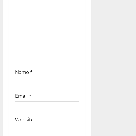
i
o
n
Name
*
Email
*
Website