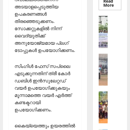
Read
Read
More
അടയാളപ്പെടുത്തിയ
more
about
ഉപകരണങ്ങള്‍
തെക്കേപ്
Sports
തിരഞ്ഞെടുക്കണം.
തറവാട്
ഇ
പ്രീമിയ
സോക്കറ്റുകളില്‍ നിന്ന്
ലീഗ്;
.
കാട്ടിൽ
വൈദ്യുതിക്ക്
എ
വീട്
തറവാട്
അനുയോജ്യമായ പ്ലഗ്
സ്
ടീമിന്റെ
ജേഴ്സി
ടോപ്പുകള്‍ ഉപയോഗിക്കണം.
.
പ്രകാശ
Sports
ഐ
ആ
.
സിംഗിള്‍ ഫേസ് സപ്ലൈ
ഴ്ച
സി
എടുക്കുന്നതിന് ത്രീ കോര്‍
വ
7
ഡബിള്‍ ഇന്‍സുലേറ്റഡ്
ട്ടം
5
വയര്‍ ഉപയോഗിക്കുകയും
ജി
-ാം
Sports
എ
വാ
മൂന്നാമത്തെ വയര്‍ എര്‍ത്ത്
ജി
ല്‍പി
ർ
കണ്ടക്ടറായി
ല്ലാ
സ്‌
ഷി
ഉപയോഗിക്കണം.
ജൂ
കൂ
കാ
നി
ളി
ഘോ
കൈയ്യെത്തും ഉയരത്തില്‍
യ
ല്‍
ഷ