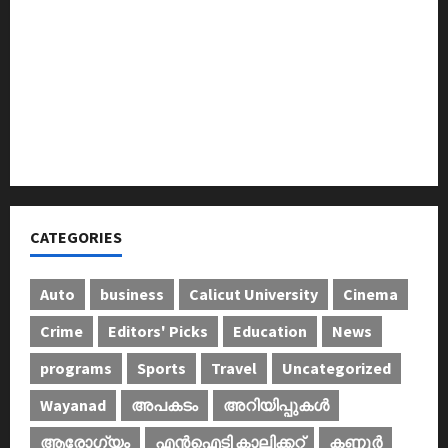
തറവാട് ടീമിന്റെ ജേഴ്സി പ്രകാശനം
അന്താരാഷ്ട്ര കടുവാ ദിനാചരണം നടത്തി
ഐ.സി.എം.എ.ഐ കരിയര്‍ കൗണ്‍സിലിംഗ് 28ന്
അടിയന്തരാവസ്ഥ വിരുദ്ധ പൗരാവകാശ
കണ്‍വെന്‍ഷന്‍ നടത്തി
CATEGORIES
Auto
business
Calicut University
Cinema
Crime
Editors' Picks
Education
News
programs
Sports
Travel
Uncategorized
Wayanad
അപകടം
അറിയിപ്പുകള്‍
ആരോഗ്യം
എൻഐടി കാലിക്കറ്റ്
കണ്ണൂര്‍