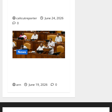
സ്റ്റോറേജ് പദ്ധതി: കരാർ
ഒപ്പ് വെച്ചു
calicutreporter
June 24, 2026
0
News
ദിശാബോധവും
വികസനോന്മുഖവുമായ
ബജറ്റ്: കാലിക്കറ്റ് ചേമ്പർ
arn
June 19, 2026
0