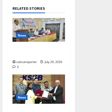
RELATED STORIES
News
ലഹരിക്കെതിരെ
കൈകോർക്കും : ഫുമ്മ
calicutreporter
July 29, 2026
0
News
കക്കയം പമ്പ്ഡ്