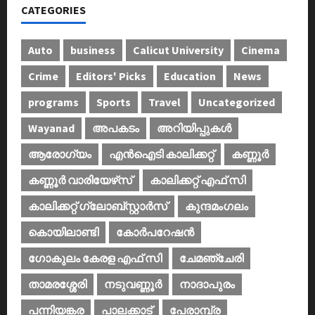
CATEGORIES
Auto
business
Calicut University
Cinema
Crime
Editors' Picks
Education
News
programs
Sports
Travel
Uncategorized
Wayanad
അപകടം
അറിയിപ്പുകള്‍
ആരോഗ്യം
എൻഐടി കാലിക്കറ്റ്
കണ്ണൂര്‍
കണ്ണൂര്‍ വാരിയേഴ്‌സ്
കാലിക്കറ്റ് എഫ് സി
കാലിക്കറ്റ് ഗ്ലോബ്സ്റ്റാർസ്
കുന്ദമംഗലം
കൊയിലാണ്ടി
കോര്‍പറേഷന്‍
ഗോകുലം കേരള എഫ് സി
ചേമഞ്ചേരി
താമരശ്ശേരി
നടുവണ്ണൂര്‍
നാദാപുരം
പന്നിയങ്കര
പാലക്കാട്‌
പേരാമ്പ്ര