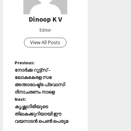
Dinoop K V
Editor
View All Posts
P
Previous:
നോര്‍ക്ക റൂട്ട്‌സ് –
o
ലോകകേരള സഭ
അന്താരാഷ്ട്ര പ്രവാസി
s
ദിനാചരണം നാളെ
t
Next:
കൃഷ്ണഗിരിയുടെ
n
തിലകക്കുറിയായി ഈ
വയനാടന്‍ പെണ്‍ പെരുമ
a