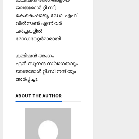
2026
ഹാ
ജലജമോൾ റ്റി.സി,
0
ട്രി
കെ.കെ.ഷാജു, ഡോ. എഫ്.
ക്
വിൽസൺ എന്നിവർ
വി
ചർച്ചകളിൽ
ജ
മോഡറേറ്റർമാരായി.
യം
February
കമ്മിഷൻ അംഗം
6,
എൻ.സുനന്ദ സ്വാഗതവും
2026
ജലജമോൾ റ്റി.സി നന്ദിയും
0
അർപ്പിച്ചു.
ABOUT THE AUTHOR