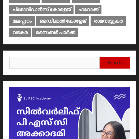
പ്രോവിഡന്‍സ് കോളെജ്‌
ഫറോക്ക്
മലപ്പുറം
മെഡിക്കൽ കോളേജ്‌
രാമനാട്ടുകര
വടകര
സൈബര്‍ പാര്‍ക്ക്‌
Search
for: