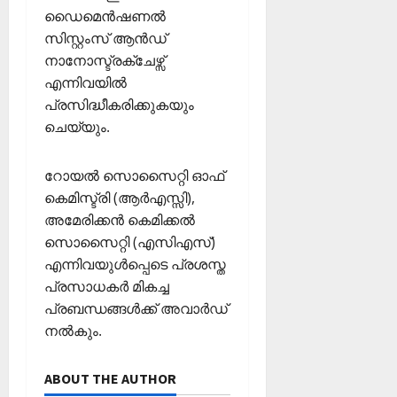
ഡൈമെൻഷണൽ
സിസ്റ്റംസ് ആൻഡ്
നാനോസ്ട്രക്ചേഴ്സ്
എന്നിവയിൽ
പ്രസിദ്ധീകരിക്കുകയും
ചെയ്യും.
റോയൽ സൊസൈറ്റി ഓഫ്
കെമിസ്ട്രി (ആർഎസ്സി),
അമേരിക്കൻ കെമിക്കൽ
സൊസൈറ്റി (എസിഎസ്)
എന്നിവയുൾപ്പെടെ പ്രശസ്ത
പ്രസാധകർ മികച്ച
പ്രബന്ധങ്ങൾക്ക് അവാർഡ്
നൽകും.
ABOUT THE AUTHOR