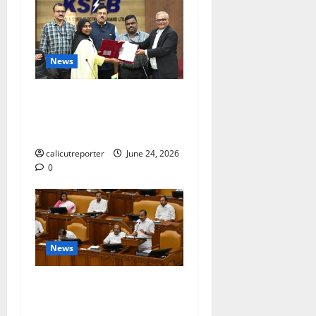
News
കക്കയം പമ്പ്ഡ്
സ്റ്റോറേജ് പദ്ധതി: കരാർ
ഒപ്പ് വെച്ചു
calicutreporter
June 24, 2026
0
News
ദിശാബോധവും
വികസനോന്മുഖവുമായ