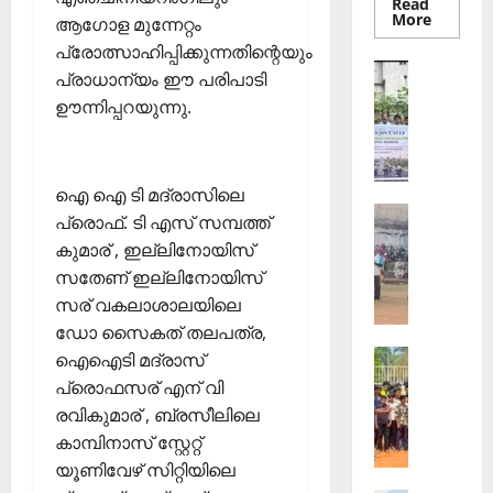
Read
Read
More
ആഗോള മുന്നേറ്റം
more
about
പ്രോത്സാഹിപ്പിക്കുന്നതിന്റെയും
തെക്കേപ്
Sports
പ്രാധാന്യം ഈ പരിപാടി
തറവാട്
ഇ
പ്രീമിയ
ഊന്നിപ്പറയുന്നു.
ലീഗ്;
.
കാട്ടിൽ
എ
വീട്
തറവാട്
സ്
ടീമിന്റെ
ജേഴ്സി
.
ഐ ഐ ടി മദ്രാസിലെ
പ്രകാശ
Sports
ഐ
പ്രൊഫ്. ടി എസ് സമ്പത്ത്
ആ
.
കുമാര് , ഇല്ലിനോയിസ്
ഴ്ച
സി
സതേണ് ഇല്ലിനോയിസ്
വ
7
സര് വകലാശാലയിലെ
ട്ടം
5
ഡോ സൈകത് തലപത്ര,
ജി
-ാം
Sports
എ
ഐഐടി മദ്രാസ്
വാ
ജി
ല്‍പി
ർ
പ്രൊഫസര് എന് വി
ല്ലാ
സ്‌
ഷി
രവികുമാര് , ബ്രസീലിലെ
ജൂ
കൂ
കാ
കാമ്പിനാസ് സ്റ്റേറ്റ്
നി
ളി
ഘോ
യൂണിവേഴ് സിറ്റിയിലെ
യ
ല്‍
ഷ