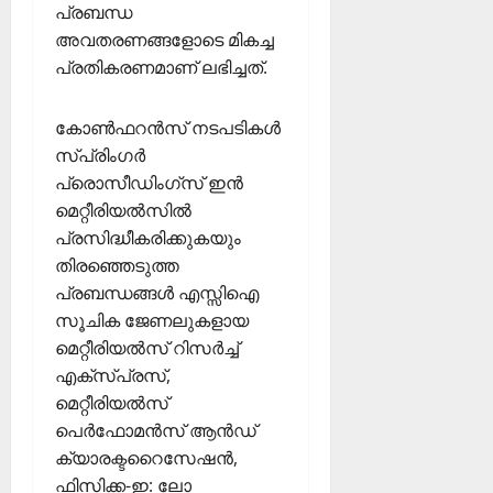
2026
പ്രബന്ധ
ഹാ
അവതരണങ്ങളോടെ മികച്ച
0
ട്രി
പ്രതികരണമാണ് ലഭിച്ചത്.
ക്
വി
ജ
കോൺഫറൻസ് നടപടികൾ
യം
സ്പ്രിംഗർ
പ്രൊസീഡിംഗ്സ് ഇൻ
February
മെറ്റീരിയൽസിൽ
6,
പ്രസിദ്ധീകരിക്കുകയും
2026
തിരഞ്ഞെടുത്ത
0
പ്രബന്ധങ്ങൾ എസ്സിഐ
സൂചിക ജേണലുകളായ
മെറ്റീരിയൽസ് റിസർച്ച്
എക്സ്പ്രസ്,
മെറ്റീരിയൽസ്
പെർഫോമൻസ് ആൻഡ്
ക്യാരക്ടറൈസേഷൻ,
ഫിസിക്ക-ഇ: ലോ