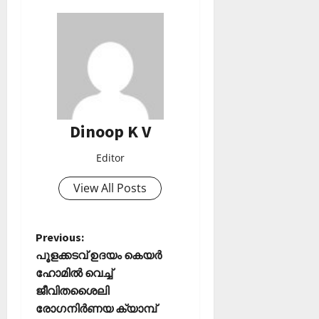
Dinoop K V
Editor
View All Posts
P
Previous:
പൂളക്കടവ് ഉദയം കെയർ
o
ഹോമിൽ വെച്ച്
ജീവിതശൈലി
s
രോഗനിർണയ ക്യാമ്പ്