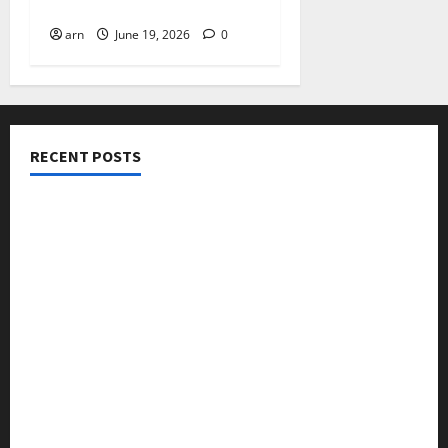
ബജറ്റ്: കാലിക്കറ്റ് ചേമ്പർ
arn
June 19, 2026
0
RECENT POSTS
നടക്കാവ് ഫ്രണ്ട്സ് അസോസിയേഷൻ ചാരിറ്റബിൾ
ട്രസ്റ്റ് വിദ്യാർത്ഥികളെ അനുമോദിച്ചു
മുൻ മേയർ സി മുഹസ്സിൻ അനുസ്മരണം നടത്തി
ലഹരിക്കെതിരെ കൈകോർക്കും : ഫുമ്മ
തെക്കേപ്പുറം തറവാട് പ്രീമിയർ ലീഗ്; കാട്ടിൽ വീട്
തറവാട് ടീമിന്റെ ജേഴ്സി പ്രകാശനം
അന്താരാഷ്ട്ര കടുവാ ദിനാചരണം നടത്തി