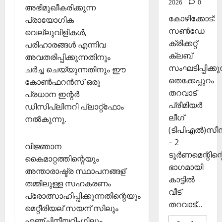
2026
0
രി
അഭിമുഖീകരിക്കുന്ന
26,
ക
2025
കോഴിക്കോട്:
പ്രായോഗിക
ൾ
സൺഡേ
വെല്ലുവിളികൾ,
0
ക്രിക്കറ്റ്
പരിഹാരങ്ങൾ എന്നിവ
Septembe
ക്ലബ്
അവതരിപ്പിക്കുന്നതിനും
29,
സംഘടിപ്പിക്കുന
ചർച്ച ചെയ്യുന്നതിനും ഈ
2025
തെക്കേപ്പുറം
കോൺഫറൻസ് ഒരു
0
തറവാട്
പ്രധാന ഇന്റർ
പ്രീമിയർ
ഡിസിപ്ലിനറി പ്ലാറ്റ്ഫോം
ലീഗ്
നൽകുന്നു.
(ടിപിഎൽ)സ
– 2
വിജ്ഞാന
ടൂർണമെന്റിന്റ
കൈമാറ്റത്തിന്റെയും
ഭാഗമായി
അന്താരാഷ്ട്ര സ്ഥാപനങ്ങള്
കാട്ടിൽ
തമ്മിലുള്ള സഹകരണം
വീട്
പ്രോത്സാഹിപ്പിക്കുന്നതിന്റെയും
തറവാട്...
മെറ്റീരിയല് സയന് സിലും
എഞ്ചിനീയറിംഗിലും