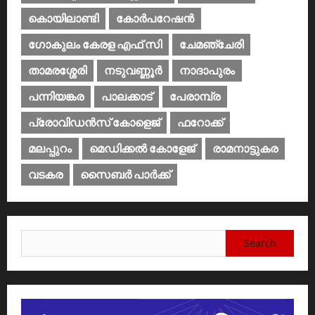
കൊയിലാണ്ടി
കോര്‍പറേഷന്‍
ഗോകുലം കേരള എഫ് സി
ചേമഞ്ചേരി
താമരശ്ശേരി
നടുവണ്ണൂര്‍
നാദാപുരം
പന്നിയങ്കര
പാലക്കാട്‌
പേരാമ്പ്ര
പ്രോവിഡന്‍സ് കോളെജ്‌
ഫറോക്ക്
മലപ്പുറം
മെഡിക്കൽ കോളേജ്‌
രാമനാട്ടുകര
വടകര
സൈബര്‍ പാര്‍ക്ക്‌
Search
for: