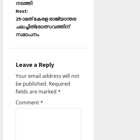
t
നടത്തി
Next:
n
29-ാമത് കേരള രാജ്യാന്തര
ചലച്ചിത്രോത്സവത്തിന്
a
സമാപനം
v
i
Leave a Reply
g
Your email address will not
a
be published.
Required
fields are marked
*
t
Comment
*
i
o
n