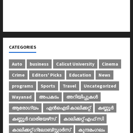
ഐ.സി.എം.എ.ഐ കരിയര്‍ കൗണ്‍സിലിംഗ് 28ന്
അടിയന്തരാവസ്ഥ വിരുദ്ധ പൗരാവകാശ
കണ്‍വെന്‍ഷന്‍ നടത്തി
CATEGORIES
Auto
business
Calicut University
Cinema
Crime
Editors' Picks
Education
News
programs
Sports
Travel
Uncategorized
Wayanad
അപകടം
അറിയിപ്പുകള്‍
ആരോഗ്യം
എൻഐടി കാലിക്കറ്റ്
കണ്ണൂര്‍
കണ്ണൂര്‍ വാരിയേഴ്‌സ്
കാലിക്കറ്റ് എഫ് സി
കാലിക്കറ്റ് ഗ്ലോബ്സ്റ്റാർസ്
കുന്ദമംഗലം