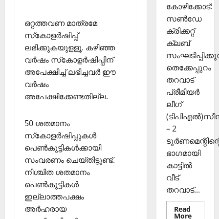
November
കോഴിക്കോട്:
രി
26,
സൺഡേ
ക
2025
ഒറ്റത്തവണ മാത്രമേ
ക്രിക്കറ്റ്
ൾ
സ്‌കോളർഷിപ്പ്
0
ക്ലബ്
ലഭിക്കുകയുളളൂ. കഴിഞ്ഞ
Septembe
സംഘടിപ്പിക്കുന
വർഷം സ്‌കോളർഷിപ്പിന്
29,
തെക്കേപ്പുറം
അപേക്ഷിച്ച് ലഭിച്ചവർ ഈ
2025
തറവാട്
വർഷം
പ്രീമിയർ
0
അപേക്ഷിക്കേണ്ടതില്ല.
ലീഗ്
(ടിപിഎൽ)സ
50 ശതമാനം
– 2
സ്‌കോളർഷിപ്പുകൾ
ടൂർണമെന്റിന്റ
പെൺകുട്ടികൾക്കായി
ഭാഗമായി
സംവരണം ചെയ്തിട്ടുണ്ട്.
കാട്ടിൽ
നിശ്ചിത ശതമാനം
വീട്
പെൺകുട്ടികൾ
തറവാട്...
ഇല്ലാത്തപക്ഷം
അർഹരായ
Read
Read
More