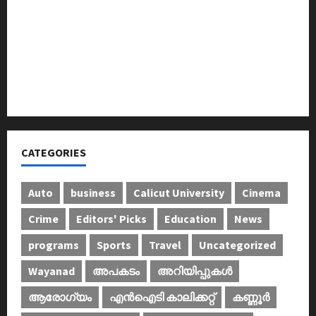
അന്താരാഷ്ട്ര കടുവാ ദിനാചരണം നടത്തി
ഐ.സി.എം.എ.ഐ കരിയര്‍ കൗണ്‍സിലിംഗ് 28ന്
അടിയന്തരാവസ്ഥ വിരുദ്ധ പൗരാവകാശ
കണ്‍വെന്‍ഷന്‍ നടത്തി
CATEGORIES
Auto
business
Calicut University
Cinema
Crime
Editors' Picks
Education
News
programs
Sports
Travel
Uncategorized
Wayanad
അപകടം
അറിയിപ്പുകള്‍
ആരോഗ്യം
എൻഐടി കാലിക്കറ്റ്
കണ്ണൂര്‍