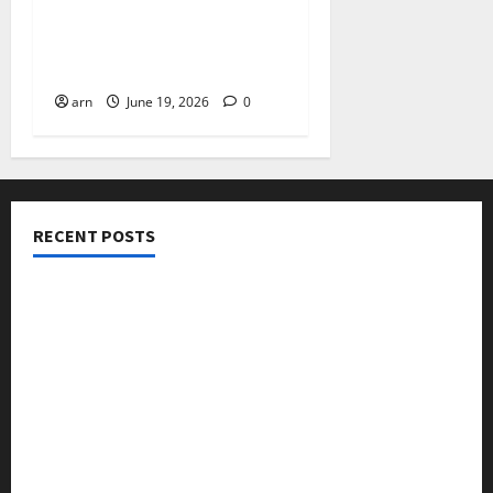
ദിശാബോധവും
വികസനോന്മുഖവുമായ
ബജറ്റ്: കാലിക്കറ്റ് ചേമ്പർ
arn
June 19, 2026
0
RECENT POSTS
നടക്കാവ് ഫ്രണ്ട്സ് അസോസിയേഷൻ ചാരിറ്റബിൾ
ട്രസ്റ്റ് വിദ്യാർത്ഥികളെ അനുമോദിച്ചു
മുൻ മേയർ സി മുഹസ്സിൻ അനുസ്മരണം നടത്തി
ലഹരിക്കെതിരെ കൈകോർക്കും : ഫുമ്മ
തെക്കേപ്പുറം തറവാട് പ്രീമിയർ ലീഗ്; കാട്ടിൽ വീട്
തറവാട് ടീമിന്റെ ജേഴ്സി പ്രകാശനം