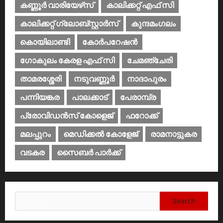
കണ്ണൂര്‍ വാരിയേഴ്‌സ്
കാലിക്കറ്റ് എഫ് സി
കാലിക്കറ്റ് ഗ്ലോബ്സ്റ്റാർസ്
കുന്ദമംഗലം
കൊയിലാണ്ടി
കോര്‍പറേഷന്‍
ഗോകുലം കേരള എഫ് സി
ചേമഞ്ചേരി
താമരശ്ശേരി
നടുവണ്ണൂര്‍
നാദാപുരം
പന്നിയങ്കര
പാലക്കാട്‌
പേരാമ്പ്ര
പ്രോവിഡന്‍സ് കോളെജ്‌
ഫറോക്ക്
മലപ്പുറം
മെഡിക്കൽ കോളേജ്‌
രാമനാട്ടുകര
വടകര
സൈബര്‍ പാര്‍ക്ക്‌
Search
for: