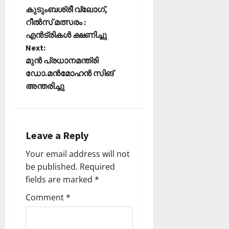
P
കുടുംബശ്രീ വ്ലോഗ്,
o
റീൽസ് മത്സരം :
എൻട്രികൾ ക്ഷണിച്ചു
s
Next:
t
മുൻ പ്രധാനമന്ത്രി
ഡോ.മൻമോഹൻ സിങ്
n
അന്തരിച്ചു
a
v
Leave a Reply
i
Your email address will not
be published.
Required
g
fields are marked
*
a
Comment
*
t