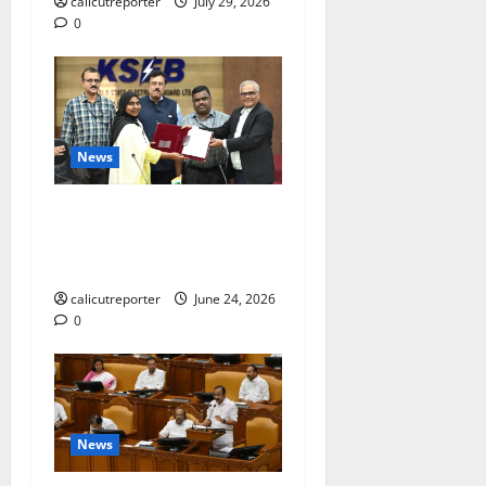
calicutreporter
July 29, 2026
0
News
കക്കയം പമ്പ്ഡ്
സ്റ്റോറേജ് പദ്ധതി: കരാർ
ഒപ്പ് വെച്ചു
calicutreporter
June 24, 2026
0
News