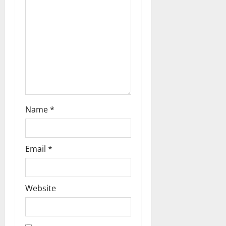
i
o
n
Name
*
Email
*
Website