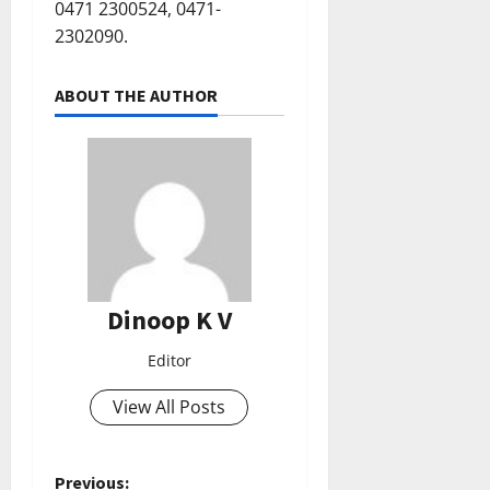
0471 2300524, 0471-
0
ട്രി
2302090.
ക്
വി
ജ
ABOUT THE AUTHOR
യം
February
6,
2026
0
Dinoop K V
Editor
View All Posts
Previous: