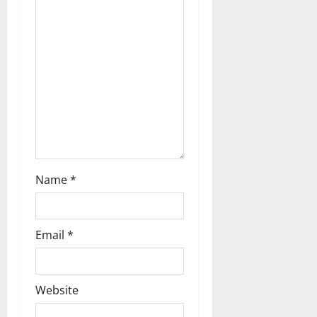
i
o
n
Name
*
Email
*
Website