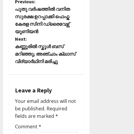
P
Previous:
പുതു വർഷത്തിൽ വനിത
o
സുരക്ഷ ഉറപ്പാക്കി ഫെഫ്ക
കേരള സിനി ഡ്രൈവേഴ്സ്
s
യൂണിയൻ
t
Next:
കണ്ണൂരിൽ സ്കൂൾ ബസ്
n
മറിഞ്ഞു; അഞ്ചാം ക്ലാസ്
വിദ്യാർഥിനി മരിച്ചു
a
v
i
Leave a Reply
Your email address will not
g
be published.
Required
a
fields are marked
*
Comment
*
t