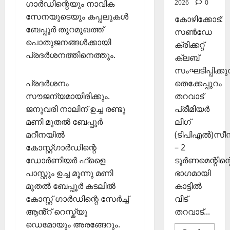
ഗാര്‍ഡിന്റെയും നാവിക
സ
2026
0
ഞ്ചാ
സേനയുടെയും കപ്പലുകള്‍
November
കോഴിക്കോട്:
രി
ബേപ്പൂര്‍ തുറമുഖത്ത്
26,
സൺഡേ
ക
2025
പൊതുജനങ്ങള്‍ക്കായി
ക്രിക്കറ്റ്
ൾ
പ്രദര്‍ശനത്തിനെത്തും.
ക്ലബ്
0
സംഘടിപ്പിക്കുന
Septembe
പ്രദര്‍ശനം
തെക്കേപ്പുറം
29,
2025
സൗജന്യമായിരിക്കും.
തറവാട്
ജനുവരി നാലിന് ഉച്ച രണ്ടു
പ്രീമിയർ
0
മണി മുതൽ ബേപ്പൂർ
ലീഗ്
മറീനയിൽ
(ടിപിഎൽ)സ
കോസ്റ്റ്ഗാര്‍ഡിന്റെ
– 2
ഡോര്‍ണിയര്‍ ഫ്‌ളൈ
ടൂർണമെന്റിന്റ
പാസ്റ്റും ഉച്ച മൂന്നു മണി
ഭാഗമായി
മുതല്‍ ബേപ്പൂര്‍ കടലില്‍
കാട്ടിൽ
കോസ്റ്റ് ഗാര്‍ഡിന്റെ സേർച്ച്
വീട്
ആൻ്റ് റെസ്ക്യൂ
തറവാട്...
ഡെമോയും അരങ്ങേറും.