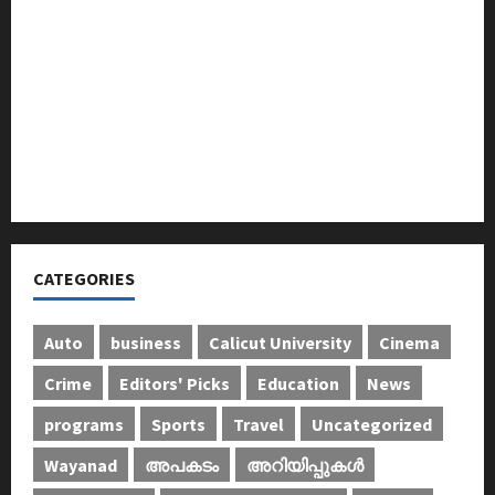
തറവാട് ടീമിന്റെ ജേഴ്സി പ്രകാശനം
അന്താരാഷ്ട്ര കടുവാ ദിനാചരണം നടത്തി
ഐ.സി.എം.എ.ഐ കരിയര്‍ കൗണ്‍സിലിംഗ് 28ന്
അടിയന്തരാവസ്ഥ വിരുദ്ധ പൗരാവകാശ
കണ്‍വെന്‍ഷന്‍ നടത്തി
CATEGORIES
Auto
business
Calicut University
Cinema
Crime
Editors' Picks
Education
News
programs
Sports
Travel
Uncategorized
Wayanad
അപകടം
അറിയിപ്പുകള്‍