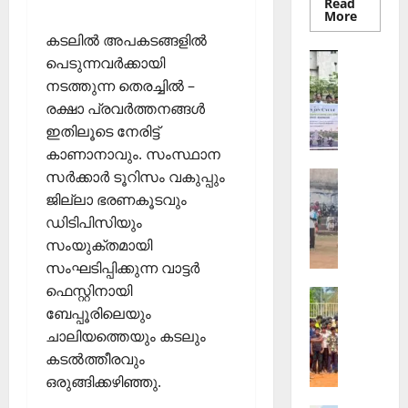
Read
Read
More
more
കടലിൽ അപകടങ്ങളിൽ
about
തെക്കേപ്
Sports
പെടുന്നവർക്കായി
തറവാട്
ഇ
പ്രീമിയ
നടത്തുന്ന തെരച്ചിൽ –
ലീഗ്;
.
കാട്ടിൽ
രക്ഷാ പ്രവർത്തനങ്ങൾ
എ
വീട്
ഇതിലൂടെ നേരിട്ട്
തറവാട്
സ്
ടീമിന്റെ
കാണാനാവും. സംസ്ഥാന
ജേഴ്സി
.
പ്രകാശ
സര്‍ക്കാര്‍ ടൂറിസം വകുപ്പും
Sports
ഐ
ആ
.
ജില്ലാ ഭരണകൂടവും
ഴ്ച
സി
ഡിടിപിസിയും
വ
7
സംയുക്തമായി
ട്ടം
5
സംഘടിപ്പിക്കുന്ന വാട്ടർ
ജി
-ാം
ഫെസ്റ്റിനായി
Sports
എ
വാ
ബേപ്പൂരിലെയും
ജി
ല്‍പി
ർ
ല്ലാ
ചാലിയത്തെയും കടലും
സ്‌
ഷി
ജൂ
കൂ
കടല്‍ത്തീരവും
കാ
നി
ളി
ഘോ
ഒരുങ്ങിക്കഴിഞ്ഞു.
യ
ല്‍
ഷ