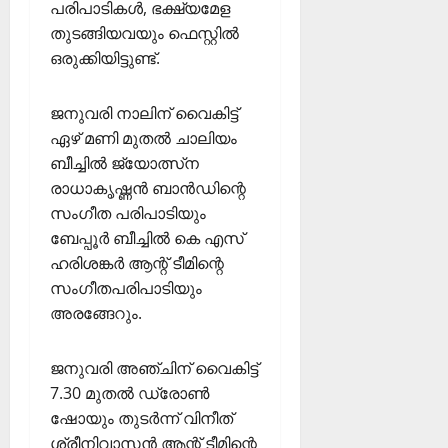
2026
പരിപാടികള്‍, ഭക്ഷ്യമേള
ഹാ
തുടങ്ങിയവയും ഫെസ്റ്റിൽ
0
ട്രി
ഒരുക്കിയിട്ടുണ്ട്.
ക്
വി
ജ
ജനുവരി നാലിന് വൈകിട്ട്
യം
ഏഴ് മണി മുതല്‍ ചാലിയം
ബീച്ചില്‍ ജ്യോത്സ്‌ന
February
രാധാകൃഷ്ണന്‍ ബാന്‍ഡിന്റെ
6,
സംഗീത പരിപാടിയും
2026
ബേപ്പൂർ ബീച്ചിൽ കെ എസ്
0
ഹരിശങ്കര്‍ ആന്റ് ടീമിന്റെ
സംഗീതപരിപാടിയും
അരങ്ങേറും.
ജനുവരി അഞ്ചിന് വൈകിട്ട്
7.30 മുതല്‍ ഡ്രോണ്‍
ഷോയും തുടര്‍ന്ന് വിനീത്
ശ്രീനിവാസന്‍ ആന്റ് ടീമിന്റെ