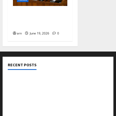
ദിശാബോധവും
വികസനോന്മുഖവുമായ
ബജറ്റ്: കാലിക്കറ്റ് ചേമ്പർ
arn
June 19, 2026
0
RECENT POSTS
നടക്കാവ് ഫ്രണ്ട്സ് അസോസിയേഷൻ ചാരിറ്റബിൾ
ട്രസ്റ്റ് വിദ്യാർത്ഥികളെ അനുമോദിച്ചു
മുൻ മേയർ സി മുഹസ്സിൻ അനുസ്മരണം നടത്തി
ലഹരിക്കെതിരെ കൈകോർക്കും : ഫുമ്മ
തെക്കേപ്പുറം തറവാട് പ്രീമിയർ ലീഗ്; കാട്ടിൽ വീട്