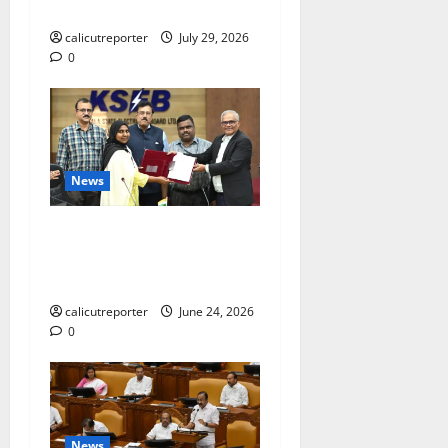
കൈകോർക്കും : ഫുമ്മ
calicutreporter
July 29, 2026
0
News
കക്കയം പമ്പ്ഡ്
സ്റ്റോറേജ് പദ്ധതി: കരാർ
ഒപ്പ് വെച്ചു
calicutreporter
June 24, 2026
0
News