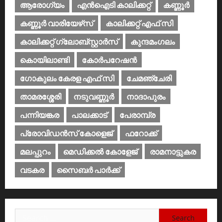
ആരോഗ്യം
എൻഐടി കാലിക്കറ്റ്
കണ്ണൂര്‍
കണ്ണൂര്‍ വാരിയേഴ്‌സ്
കാലിക്കറ്റ് എഫ് സി
കാലിക്കറ്റ് ഗ്ലോബ്സ്റ്റാർസ്
കുന്ദമംഗലം
കൊയിലാണ്ടി
കോര്‍പറേഷന്‍
ഗോകുലം കേരള എഫ് സി
ചേമഞ്ചേരി
താമരശ്ശേരി
നടുവണ്ണൂര്‍
നാദാപുരം
പന്നിയങ്കര
പാലക്കാട്‌
പേരാമ്പ്ര
പ്രോവിഡന്‍സ് കോളെജ്‌
ഫറോക്ക്
മലപ്പുറം
മെഡിക്കൽ കോളേജ്‌
രാമനാട്ടുകര
വടകര
സൈബര്‍ പാര്‍ക്ക്‌
Search