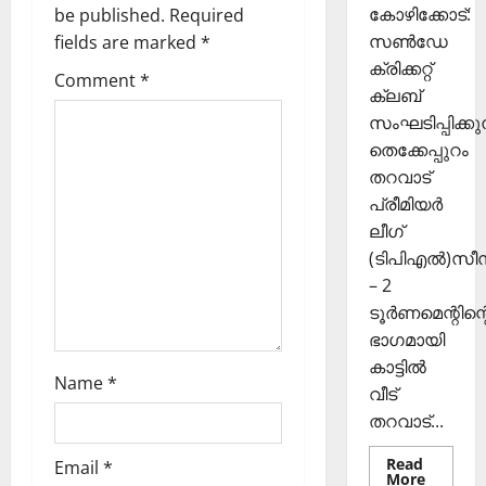
i
കി
ങ്ങി
2025
കോഴിക്കോട്:
be published.
Required
യെ
ലേ
സൺഡേ
fields are marked
*
g
0
ത്തി
ക്ക്
ക്രിക്കറ്റ്
സ
Comment
*
a
ക്ലബ്
ഞ്ചാ
November
സംഘടിപ്പിക്കുന
രി
26,
t
ക
തെക്കേപ്പുറം
2025
ൾ
തറവാട്
i
0
പ്രീമിയർ
Septembe
o
ലീഗ്
29,
(ടിപിഎൽ)സ
2025
n
– 2
0
ടൂർണമെന്റിന്റ
ഭാഗമായി
കാട്ടിൽ
Name
*
വീട്
തറവാട്...
Read
Email
*
Read
More