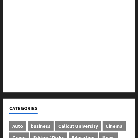
മുൻ മേയർ സി മുഹസ്സിൻ അനുസ്മരണം നടത്തി
ലഹരിക്കെതിരെ കൈകോർക്കും : ഫുമ്മ
തെക്കേപ്പുറം തറവാട് പ്രീമിയർ ലീഗ്; കാട്ടിൽ വീട്
തറവാട് ടീമിന്റെ ജേഴ്സി പ്രകാശനം
അന്താരാഷ്ട്ര കടുവാ ദിനാചരണം നടത്തി
ഐ.സി.എം.എ.ഐ കരിയര്‍ കൗണ്‍സിലിംഗ് 28ന്
അടിയന്തരാവസ്ഥ വിരുദ്ധ പൗരാവകാശ
കണ്‍വെന്‍ഷന്‍ നടത്തി
CATEGORIES
Auto
business
Calicut University
Cinema
Crime
Editors' Picks
Education
News