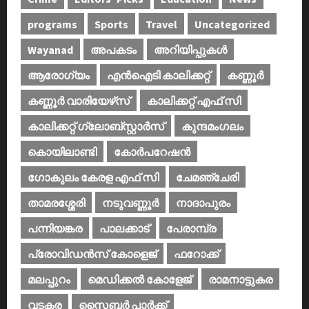
programs
Sports
Travel
Uncategorized
Wayanad
അപകടം
അറിയിപ്പുകള്‍
ആരോഗ്യം
എൻഐടി കാലിക്കറ്റ്
കണ്ണൂര്‍
കണ്ണൂര്‍ വാരിയേഴ്‌സ്
കാലിക്കറ്റ് എഫ് സി
കാലിക്കറ്റ് ഗ്ലോബ്സ്റ്റാർസ്
കുന്ദമംഗലം
കൊയിലാണ്ടി
കോര്‍പറേഷന്‍
ഗോകുലം കേരള എഫ് സി
ചേമഞ്ചേരി
താമരശ്ശേരി
നടുവണ്ണൂര്‍
നാദാപുരം
പന്നിയങ്കര
പാലക്കാട്‌
പേരാമ്പ്ര
പ്രോവിഡന്‍സ് കോളെജ്‌
ഫറോക്ക്
മലപ്പുറം
മെഡിക്കൽ കോളേജ്‌
രാമനാട്ടുകര
വടകര
സൈബര്‍ പാര്‍ക്ക്‌