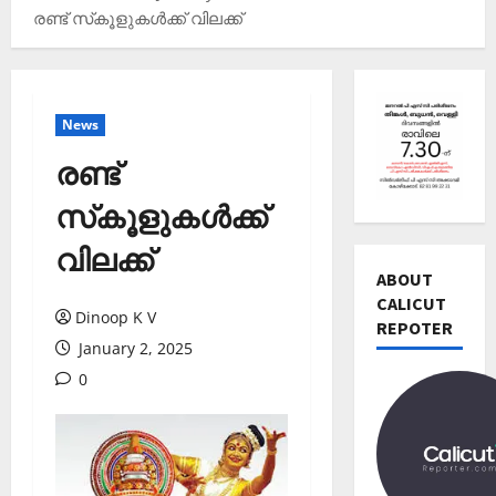
രണ്ട് സ്‌കൂളുകൾക്ക് വിലക്ക്
News
രണ്ട്
സ്‌കൂളുകൾക്ക്
Editors' P
വിലക്ക്
വോ
ട്ട്
ABOUT
ചെ
CALICUT
Dinoop K V
യ്യാ
REPOTER
2
January 2, 2025
ന്‍
News
1
0
Editors' P
3
പ
തി
ത്താം
രി
വ
3
ച്ച
ട്ട
റി