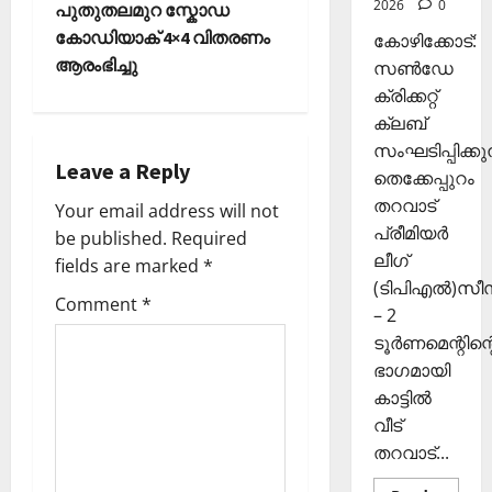
s
2026
0
ഴു
പുതുതലമുറ സ്കോഡ
ര
10,
കി
ങ്ങി
2025
t
കോഡിയാക് 4×4 വിതരണം
കോഴിക്കോട്:
യെ
ലേ
ആരംഭിച്ചു
സൺഡേ
0
ത്തി
n
ക്ക്
ക്രിക്കറ്റ്
സ
ക്ലബ്
ഞ്ചാ
a
November
സംഘടിപ്പിക്കുന
രി
26,
Leave a Reply
v
ക
തെക്കേപ്പുറം
2025
ൾ
തറവാട്
Your email address will not
0
i
പ്രീമിയർ
be published.
Required
Septembe
ലീഗ്
fields are marked
*
g
29,
(ടിപിഎൽ)സ
2025
Comment
*
a
– 2
0
ടൂർണമെന്റിന്റ
t
ഭാഗമായി
കാട്ടിൽ
i
വീട്
തറവാട്...
o