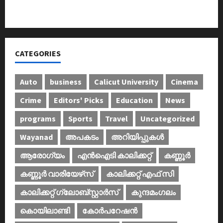
കണ്‍വെന്‍ഷന്‍ നടത്തി
CATEGORIES
Auto
business
Calicut University
Cinema
Crime
Editors' Picks
Education
News
programs
Sports
Travel
Uncategorized
Wayanad
അപകടം
അറിയിപ്പുകള്‍
ആരോഗ്യം
എൻഐടി കാലിക്കറ്റ്
കണ്ണൂര്‍
കണ്ണൂര്‍ വാരിയേഴ്‌സ്
കാലിക്കറ്റ് എഫ് സി
കാലിക്കറ്റ് ഗ്ലോബ്സ്റ്റാർസ്
കുന്ദമംഗലം
കൊയിലാണ്ടി
കോര്‍പറേഷന്‍