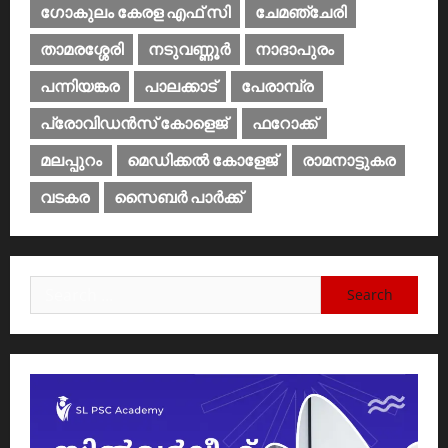
ഗോകുലം കേരള എഫ് സി
ചേമഞ്ചേരി
താമരശ്ശേരി
നടുവണ്ണൂര്‍
നാദാപുരം
പന്നിയങ്കര
പാലക്കാട്‌
പേരാമ്പ്ര
പ്രോവിഡന്‍സ് കോളെജ്‌
ഫറോക്ക്
മലപ്പുറം
മെഡിക്കൽ കോളേജ്‌
രാമനാട്ടുകര
വടകര
സൈബര്‍ പാര്‍ക്ക്‌
Search
for: