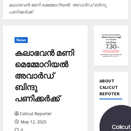
കലാഭവൻ മണി മെമ്മോറിയൽ അവാർഡ് ബിന്ദു
പണിക്കർക്ക്
News
കലാഭവൻ മണി
മെമ്മോറിയൽ
Editors' P
അവാർഡ്
വോ
ട്ട്
ABOUT
ബിന്ദു
ചെ
CALICUT
യ്യാ
REPOTER
2
പണിക്കർക്ക്
ന്‍
News
1
Editors' P
3
Calicut Reporter
പ
തി
May 12, 2025
ത്താം
രി
വ
0