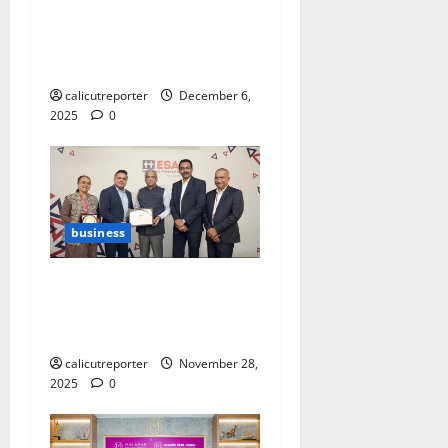
ഏഥർ ഇലക്ട്രിക്
ഡിസംബർ
പ്രഖ്യാപിച്ചു
calicutreporter
December 6,
2025
0
business
ഇഎസ്ജി റേറ്റിംഗില്‍
മികവ് പുലര്‍ത്തി
ഇസാഫ് ബാങ്ക്
calicutreporter
November 28,
2025
0