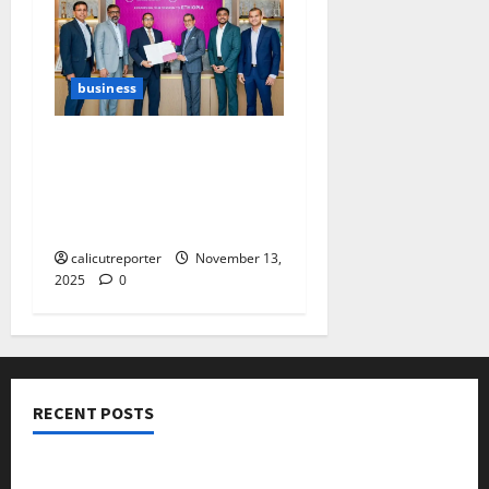
business
മലബാര്‍ ഗോള്‍ഡിന്റെ
ഹംഗര്‍ ഫ്രീ വേള്‍ഡ്
പദ്ധതി ആഗോള
തലത്തിലേക്ക്
calicutreporter
November 13,
2025
0
RECENT POSTS
നടക്കാവ് ഫ്രണ്ട്സ് അസോസിയേഷൻ ചാരിറ്റബിൾ