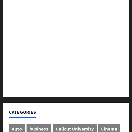
ട്രസ്റ്റ് വിദ്യാർത്ഥികളെ അനുമോദിച്ചു
മുൻ മേയർ സി മുഹസ്സിൻ അനുസ്മരണം നടത്തി
ലഹരിക്കെതിരെ കൈകോർക്കും : ഫുമ്മ
തെക്കേപ്പുറം തറവാട് പ്രീമിയർ ലീഗ്; കാട്ടിൽ വീട്
തറവാട് ടീമിന്റെ ജേഴ്സി പ്രകാശനം
അന്താരാഷ്ട്ര കടുവാ ദിനാചരണം നടത്തി
ഐ.സി.എം.എ.ഐ കരിയര്‍ കൗണ്‍സിലിംഗ് 28ന്
അടിയന്തരാവസ്ഥ വിരുദ്ധ പൗരാവകാശ
കണ്‍വെന്‍ഷന്‍ നടത്തി
CATEGORIES
Auto
business
Calicut University
Cinema