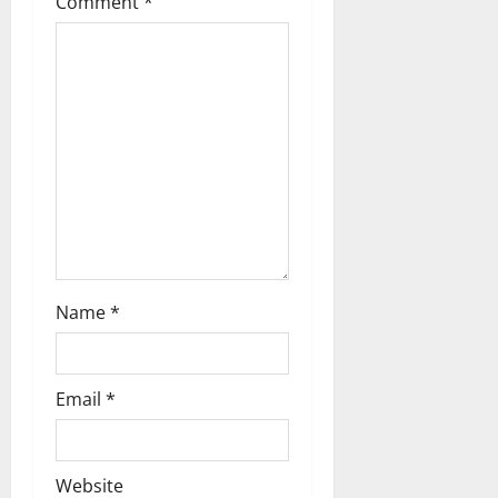
Comment
*
i
o
n
Name
*
Email
*
Website