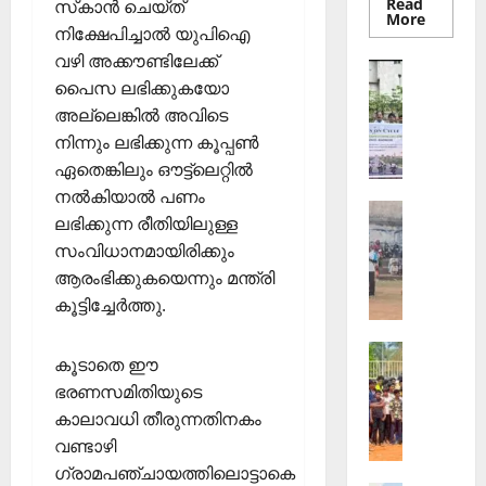
Read
സ്‌കാന്‍ ചെയ്ത്
Read
More
നിക്ഷേപിച്ചാല്‍ യുപിഐ
more
about
വഴി അക്കൗണ്ടിലേക്ക്
തെക്കേപ്
Sports
തറവാട്
പൈസ ലഭിക്കുകയോ
ഇ
പ്രീമിയ
ലീഗ്;
അല്ലെങ്കില്‍ അവിടെ
.
കാട്ടിൽ
എ
വീട്
നിന്നും ലഭിക്കുന്ന കൂപ്പണ്‍
തറവാട്
സ്
ഏതെങ്കിലും ഔട്ട്ലെറ്റിൽ
ടീമിന്റെ
ജേഴ്സി
.
നൽകിയാൽ പണം
പ്രകാശ
Sports
ഐ
ലഭിക്കുന്ന രീതിയിലുള്ള
ആ
.
സംവിധാനമായിരിക്കും
ഴ്ച
സി
ആരംഭിക്കുകയെന്നും മന്ത്രി
വ
7
കൂട്ടിച്ചേര്‍ത്തു.
ട്ടം
5
ജി
-ാം
Sports
എ
വാ
കൂടാതെ ഈ
ജി
ല്‍പി
ർ
ഭരണസമിതിയുടെ
ല്ലാ
സ്‌
ഷി
കാലാവധി തീരുന്നതിനകം
ജൂ
കൂ
കാ
വണ്ടാഴി
നി
ളി
ഘോ
യ
ല്‍
ഗ്രാമപഞ്ചായത്തിലൊട്ടാകെ
ഷ