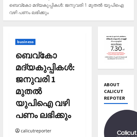
ബെവ്‌കോ മദ്യകുപ്പികള്‍: ജനുവരി 1 മുതല്‍ യുപിഐ
വഴി പണം ലഭിക്കും
Editors' P
വോ
business
ട്ട്
ചെ
ബെവ്‌കോ
യ്യാ
2
മദ്യകുപ്പികള്‍:
ന്‍
News
1
ജനുവരി 1
Editors' P
3
ABOUT
പ
തി
മുതല്‍
CALICUT
ത്താം
രി
REPOTER
വ
3
ച്ച
യുപിഐ വഴി
ട്ട
റി
നാ
Editors' P
പണം ലഭിക്കും
യ
ട
എ
ല്‍
ക
ന്താ
രേ
calicutreporter
വി
ണ്
ഖ