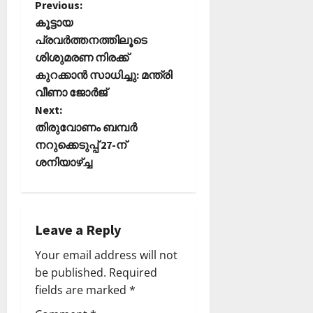
P
Previous:
കൂട്ടായ
o
പ്രവര്‍ത്തനത്തിലൂടെ
ശിശുമരണ നിരക്ക്
s
കുറക്കാന്‍ സാധിച്ചു: മന്ത്രി
t
വീണാ ജോര്‍ജ്
Next:
n
തിരുവോണം ബമ്പര്‍
നറുക്കെടുപ്പ് 27-ന്
a
ശനിയാഴ്ച്ച
v
i
Leave a Reply
g
Your email address will not
a
be published.
Required
fields are marked
*
t