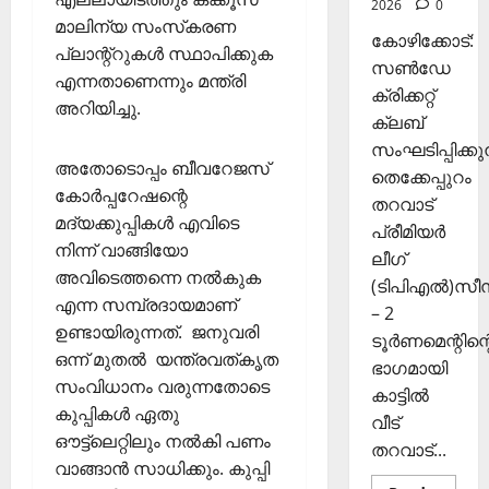
2026
0
രി
26,
മാലിന്യ സംസ്‌കരണ
കോഴിക്കോട്:
ക
2025
പ്ലാന്റ്‌റുകള്‍ സ്ഥാപിക്കുക
ൾ
സൺഡേ
എന്നതാണെന്നും മന്ത്രി
0
ക്രിക്കറ്റ്
അറിയിച്ചു.
Septembe
ക്ലബ്
29,
സംഘടിപ്പിക്കുന
2025
അതോടൊപ്പം ബീവറേജസ്
തെക്കേപ്പുറം
കോര്‍പ്പറേഷന്റെ
0
തറവാട്
മദ്യക്കുപ്പികള്‍ എവിടെ
പ്രീമിയർ
നിന്ന് വാങ്ങിയോ
ലീഗ്
അവിടെത്തന്നെ നല്‍കുക
(ടിപിഎൽ)സ
എന്ന സമ്പ്രദായമാണ്
– 2
ഉണ്ടായിരുന്നത്. ജനുവരി
ടൂർണമെന്റിന്റ
ഒന്ന് മുതല്‍ യന്ത്രവത്കൃത
ഭാഗമായി
സംവിധാനം വരുന്നതോടെ
കാട്ടിൽ
കുപ്പികൾ ഏതു
വീട്
ഔട്ട്ലെറ്റിലും നൽകി പണം
തറവാട്...
വാങ്ങാൻ സാധിക്കും. കുപ്പി