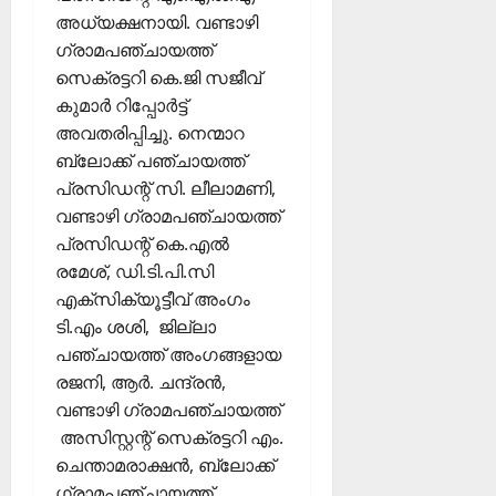
2026
ഹാ
അധ്യക്ഷനായി. വണ്ടാഴി
0
ട്രി
ഗ്രാമപഞ്ചായത്ത്
ക്
സെക്രട്ടറി കെ.ജി സജീവ്
വി
കുമാര്‍ റിപ്പോര്‍ട്ട്
ജ
അവതരിപ്പിച്ചു. നെന്മാറ
യം
ബ്ലോക്ക് പഞ്ചായത്ത്
പ്രസിഡന്റ് സി. ലീലാമണി,
February
വണ്ടാഴി ഗ്രാമപഞ്ചായത്ത്
6,
2026
പ്രസിഡന്റ് കെ.എല്‍
രമേശ്, ഡി.ടി.പി.സി
0
എക്‌സിക്യൂട്ടീവ് അംഗം
ടി.എം ശശി, ജില്ലാ
പഞ്ചായത്ത് അംഗങ്ങളായ
രജനി, ആര്‍. ചന്ദ്രന്‍,
വണ്ടാഴി ഗ്രാമപഞ്ചായത്ത്
അസിസ്റ്റന്റ് സെക്രട്ടറി എം.
ചെന്താമരാക്ഷന്‍, ബ്ലോക്ക്
ഗ്രാമപഞ്ചായത്ത്