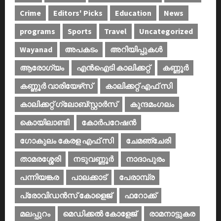
Crime
Editors' Picks
Education
News
programs
Sports
Travel
Uncategorized
Wayanad
അപകടം
അറിയിപ്പുകള്‍
ആരോഗ്യം
എൻഐടി കാലിക്കറ്റ്
കണ്ണൂര്‍
കണ്ണൂര്‍ വാരിയേഴ്‌സ്
കാലിക്കറ്റ് എഫ് സി
കാലിക്കറ്റ് ഗ്ലോബ്സ്റ്റാർസ്
കുന്ദമംഗലം
കൊയിലാണ്ടി
കോര്‍പറേഷന്‍
ഗോകുലം കേരള എഫ് സി
ചേമഞ്ചേരി
താമരശ്ശേരി
നടുവണ്ണൂര്‍
നാദാപുരം
പന്നിയങ്കര
പാലക്കാട്‌
പേരാമ്പ്ര
പ്രോവിഡന്‍സ് കോളെജ്‌
ഫറോക്ക്
മലപ്പുറം
മെഡിക്കൽ കോളേജ്‌
രാമനാട്ടുകര