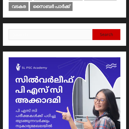
വടകര
സൈബര്‍ പാര്‍ക്ക്‌
Search
for: