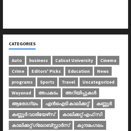
അടിയന്തരാവസ്ഥ വിരുദ്ധ പൗരാവകാശ
കണ്‍വെന്‍ഷന്‍ നടത്തി
CATEGORIES
Auto
business
Calicut University
Cinema
Crime
Editors' Picks
Education
News
programs
Sports
Travel
Uncategorized
Wayanad
അപകടം
അറിയിപ്പുകള്‍
ആരോഗ്യം
എൻഐടി കാലിക്കറ്റ്
കണ്ണൂര്‍
കണ്ണൂര്‍ വാരിയേഴ്‌സ്
കാലിക്കറ്റ് എഫ് സി
കാലിക്കറ്റ് ഗ്ലോബ്സ്റ്റാർസ്
കുന്ദമംഗലം