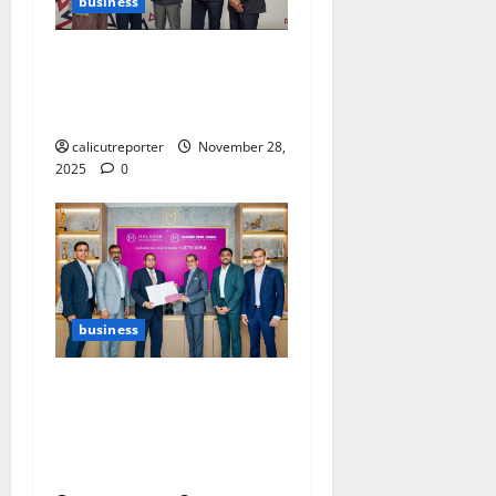
business
ഇഎസ്ജി റേറ്റിംഗില്‍
മികവ് പുലര്‍ത്തി
ഇസാഫ് ബാങ്ക്
calicutreporter
November 28,
2025
0
business
മലബാര്‍ ഗോള്‍ഡിന്റെ
ഹംഗര്‍ ഫ്രീ വേള്‍ഡ്
പദ്ധതി ആഗോള
തലത്തിലേക്ക്