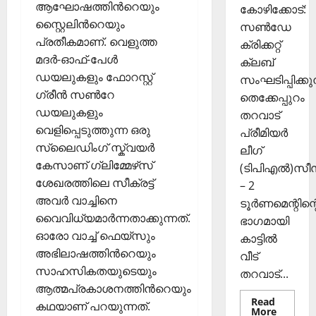
ക
ആഘോഷത്തിന്‍റെയും
2025
കോഴിക്കോട്:
ൾ
സ്റ്റൈലിന്‍റെയും
സൺഡേ
0
പ്രതീകമാണ്. വെളുത്ത
ക്രിക്കറ്റ്
Septembe
മദർ-ഓഫ്-പേൾ
ക്ലബ്
29,
ഡയലുകളും ഫോറസ്റ്റ്
സംഘടിപ്പിക്കുന
2025
ഗ്രീൻ സൺറേ
തെക്കേപ്പുറം
0
ഡയലുകളും
തറവാട്
വെളിപ്പെടുത്തുന്ന ഒരു
പ്രീമിയർ
സ്ലൈഡിംഗ് സ്ക്വയർ
ലീഗ്
കേസാണ് ഗ്ലിമ്മേഴ്‌സ്
(ടിപിഎൽ)സ
ശേഖരത്തിലെ സീക്രട്ട്
– 2
അവർ വാച്ചിനെ
ടൂർണമെന്റിന്റ
വൈവിധ്യമാർന്നതാക്കുന്നത്.
ഭാഗമായി
ഓരോ വാച്ച് ഫെയ്‌സും
കാട്ടിൽ
അഭിലാഷത്തിന്‍റെയും
വീട്
സാഹസികതയുടെയും
തറവാട്...
ആത്മപ്രകാശനത്തിന്‍റെയും
Read
കഥയാണ് പറയുന്നത്.
Read
More