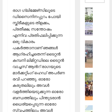
more
about
തെക്കേപ്
രാഗ ഗ്ലിമ്മേഴ്‌സിലൂടെ
Sports
തറവാട്
ഇ
പ്രീമിയ
ഡിസൈനിനപ്പുറം പോയി
ലീഗ്;
.
സ്ത്രീകളുടെ തിളക്കം,
കാട്ടിൽ
എ
വീട്
പ്രതീക്ഷ, സന്തോഷം
തറവാട്
സ്
ടീമിന്റെ
എന്നിവ പ്രതിഫലിപ്പിക്കുന്ന
ജേഴ്സി
.
പ്രകാശ
ഒരു വികാരം
Sports
ഐ
പകർത്താനാണ് ഞങ്ങൾ
ആ
.
ഴ്ച
ആഗ്രഹിച്ചതെന്ന് ടൈറ്റൻ
സി
വ
7
കമ്പനി ലിമിറ്റഡിലെ ടൈറ്റൻ
ട്ടം
5
വാച്ചസ് ആന്‍റ് രാഗയുടെ
ജി
-ാം
മാർക്കറ്റിംഗ് ഹെഡ് അപർണ
Sports
എ
വാ
രവി പറഞ്ഞു. ഓരോ
ജി
ല്‍പി
ർ
കരുതലിലും അവൾ
ല്ലാ
സ്‌
ഷി
വളർത്തിയെടുക്കുന്ന ഓരോ
ജൂ
കൂ
കാ
നി
ളി
ബന്ധത്തിലും പിന്തുടരാൻ
ഘോ
യ
ല്‍
ഷ
ധൈര്യപ്പെടുന്ന ഓരോ
Sports
ർ
ഫു
ങ്ങ
സ്വപ്നത്തിലും അവൾ