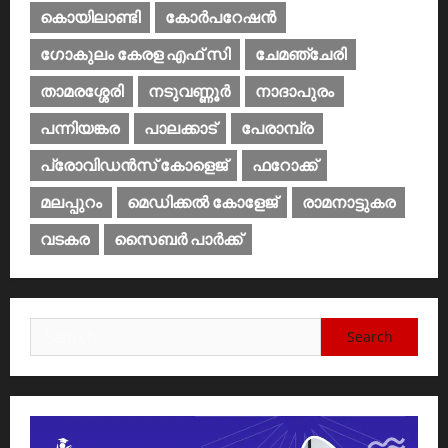
കൊയിലാണ്ടി
കോര്‍പറേഷന്‍
ഗോകുലം കേരള എഫ് സി
ചേമഞ്ചേരി
താമരശ്ശേരി
നടുവണ്ണൂര്‍
നാദാപുരം
പന്നിയങ്കര
പാലക്കാട്‌
പേരാമ്പ്ര
പ്രോവിഡന്‍സ് കോളെജ്‌
ഫറോക്ക്
മലപ്പുറം
മെഡിക്കൽ കോളേജ്‌
രാമനാട്ടുകര
വടകര
സൈബര്‍ പാര്‍ക്ക്‌
Search
for: