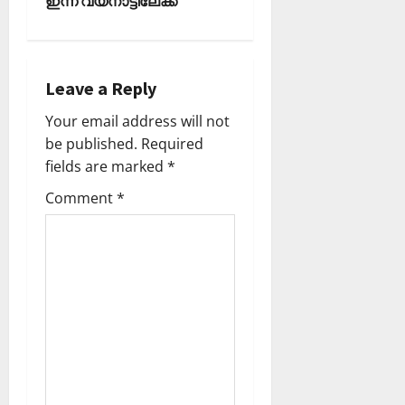
n
ഇന്ന് വയനാട്ടിലേക്ക്
a
v
Leave a Reply
i
Your email address will not
be published.
Required
g
fields are marked
*
a
Comment
*
t
i
o
n