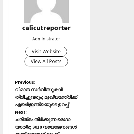
calicutreporter
Administrator
Visit Website
View All Posts
P
Previous:
വിമാന സര്‍വീസുകള്‍
o
തിരിച്ചുവരും; മുഖ്യമന്ത്രിക്ക്
എയര്‍ഇന്ത്യയുടെ ഉറപ്പ്‌
s
Next:
t
ചരിത്രം തീർക്കുന്ന മെഗാ
യാത്ര; 3010 വയോജനങ്ങൾ