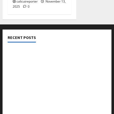
calicutreporter
November 13,
2025
0
RECENT POSTS
നടക്കാവ് ഫ്രണ്ട്സ് അസോസിയേഷൻ ചാരിറ്റബിൾ
ട്രസ്റ്റ് വിദ്യാർത്ഥികളെ അനുമോദിച്ചു
മുൻ മേയർ സി മുഹസ്സിൻ അനുസ്മരണം നടത്തി
ലഹരിക്കെതിരെ കൈകോർക്കും : ഫുമ്മ
തെക്കേപ്പുറം തറവാട് പ്രീമിയർ ലീഗ്; കാട്ടിൽ വീട്
തറവാട് ടീമിന്റെ ജേഴ്സി പ്രകാശനം
അന്താരാഷ്ട്ര കടുവാ ദിനാചരണം നടത്തി
ഐ.സി.എം.എ.ഐ കരിയര്‍ കൗണ്‍സിലിംഗ് 28ന്