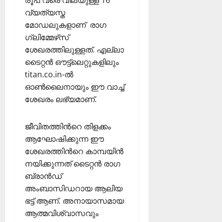
0
ട്രി
വ്യത്യസ്ത
ക്
മോഡലുകളാണ് രാഗ
വി
ഗ്ലിമ്മേഴ്‌സ്
ജ
ശേഖരത്തിലുള്ളത്. എല്ലാ
യം
ടൈറ്റൻ ഔട്ട്‌ലെറ്റുകളിലും
titan.co.in-ൽ
February
6,
ഓൺലൈനായും ഈ വാച്ച്
2026
ശേഖരം ലഭ്യമാണ്.
0
ജീവിതത്തിന്‍റെ തിളക്കം
ആഘോഷിക്കുന്ന ഈ
ശേഖരത്തിന്‍റെ കാമ്പയിന്‍
നയിക്കുന്നത് ടൈറ്റൻ രാഗ
ബ്രാൻഡ്
അംബാസിഡറായ ആലിയ
ഭട്ട് ആണ്. അനായാസമായ
ആത്മവിശ്വാസവും