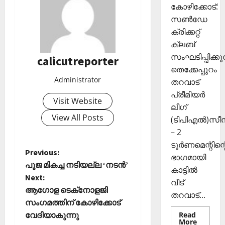
കി
ങ്ങി
2025
കോഴിക്കോട്:
യെ
ലേ
സൺഡേ
0
ത്തി
ക്ക്
ക്രിക്കറ്റ്
സ
ക്ലബ്
ഞ്ചാ
November
സംഘടിപ്പിക്കുന
രി
calicutreporter
26,
ക
തെക്കേപ്പുറം
2025
ൾ
Administrator
തറവാട്
0
പ്രീമിയർ
Visit Website
Septembe
ലീഗ്
29,
View All Posts
(ടിപിഎൽ)സ
2025
– 2
0
ടൂർണമെന്റിന്റ
P
Previous:
ഭാഗമായി
പൂജ മികച്ച നടിയല്ല ‘നടൻ’
കാട്ടിൽ
o
Next:
വീട്
ആഗോള ടെക്‌നോളജി
s
തറവാട്...
സംഗമത്തിന് കോഴിക്കോട്
t
വേദിയാകുന്നു
Read
Read
More