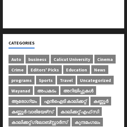
ഐ.സി.എം.എ.ഐ കരിയര്‍ കൗണ്‍സിലിംഗ് 28ന്
അടിയന്തരാവസ്ഥ വിരുദ്ധ പൗരാവകാശ
കണ്‍വെന്‍ഷന്‍ നടത്തി
CATEGORIES
Auto
business
Calicut University
Cinema
Crime
Editors' Picks
Education
News
programs
Sports
Travel
Uncategorized
Wayanad
അപകടം
അറിയിപ്പുകള്‍
ആരോഗ്യം
എൻഐടി കാലിക്കറ്റ്
കണ്ണൂര്‍
കണ്ണൂര്‍ വാരിയേഴ്‌സ്
കാലിക്കറ്റ് എഫ് സി
കാലിക്കറ്റ് ഗ്ലോബ്സ്റ്റാർസ്
കുന്ദമംഗലം