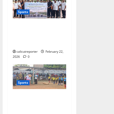
Sports
ഇ.എസ്.ഐ.സി 75-ാം
വാർഷികാഘോഷങ്ങളു
ടെ ഭാഗമായി സൈക്കിൾ
റാലി സംഘടിപ്പിച്ചു
calicutreporter
February 22,
2026
0
Sports
ആഴ്ചവട്ടം ജിഎല്‍പി
സ്‌കൂളില്‍ ഫുട്‌ബോള്‍
ക്യാമ്പ്