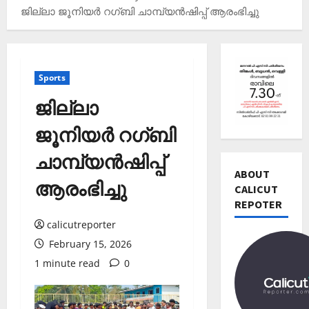
ജില്ലാ ജൂനിയർ റഗ്ബി ചാമ്പ്യൻഷിപ്പ് ആരംഭിച്ചു
Sports
ജില്ലാ
ജൂനിയർ റഗ്ബി
Editors' P
ചാമ്പ്യൻഷിപ്പ്
വോ
ട്ട്
ABOUT
ആരംഭിച്ചു
ചെ
CALICUT
യ്യാ
REPOTER
2
ന്‍
calicutreporter
News
1
February 15, 2026
Editors' P
3
പ
തി
1 minute read
0
ത്താം
രി
വ
3
ച്ച
ട്ട
റി