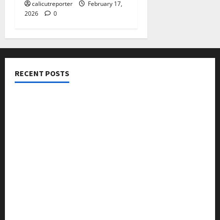
calicutreporter
February 17,
2026
0
RECENT POSTS
നടക്കാവ് ഫ്രണ്ട്സ് അസോസിയേഷൻ ചാരിറ്റബിൾ
ട്രസ്റ്റ് വിദ്യാർത്ഥികളെ അനുമോദിച്ചു
മുൻ മേയർ സി മുഹസ്സിൻ അനുസ്മരണം നടത്തി
ലഹരിക്കെതിരെ കൈകോർക്കും : ഫുമ്മ
തെക്കേപ്പുറം തറവാട് പ്രീമിയർ ലീഗ്; കാട്ടിൽ വീട്
തറവാട് ടീമിന്റെ ജേഴ്സി പ്രകാശനം
അന്താരാഷ്ട്ര കടുവാ ദിനാചരണം നടത്തി