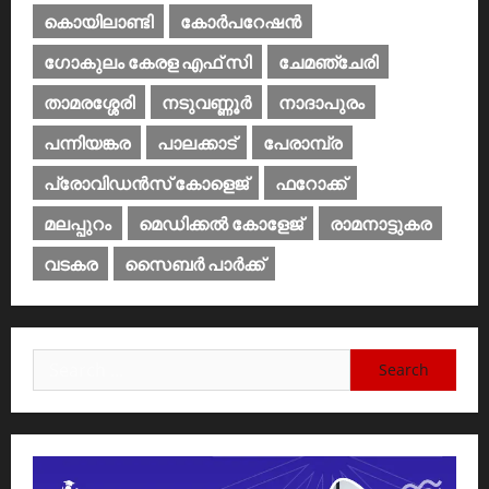
കൊയിലാണ്ടി
കോര്‍പറേഷന്‍
ഗോകുലം കേരള എഫ് സി
ചേമഞ്ചേരി
താമരശ്ശേരി
നടുവണ്ണൂര്‍
നാദാപുരം
പന്നിയങ്കര
പാലക്കാട്‌
പേരാമ്പ്ര
പ്രോവിഡന്‍സ് കോളെജ്‌
ഫറോക്ക്
മലപ്പുറം
മെഡിക്കൽ കോളേജ്‌
രാമനാട്ടുകര
വടകര
സൈബര്‍ പാര്‍ക്ക്‌
Search
for: