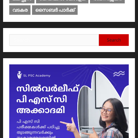
വടകര
സൈബര്‍ പാര്‍ക്ക്‌
Search
for: