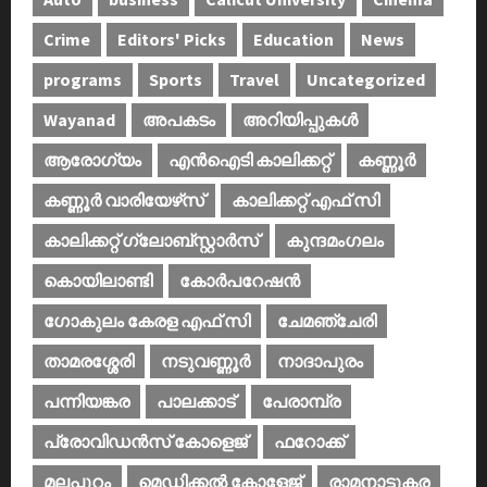
Crime
Editors' Picks
Education
News
programs
Sports
Travel
Uncategorized
Wayanad
അപകടം
അറിയിപ്പുകള്‍
ആരോഗ്യം
എൻഐടി കാലിക്കറ്റ്
കണ്ണൂര്‍
കണ്ണൂര്‍ വാരിയേഴ്‌സ്
കാലിക്കറ്റ് എഫ് സി
കാലിക്കറ്റ് ഗ്ലോബ്സ്റ്റാർസ്
കുന്ദമംഗലം
കൊയിലാണ്ടി
കോര്‍പറേഷന്‍
ഗോകുലം കേരള എഫ് സി
ചേമഞ്ചേരി
താമരശ്ശേരി
നടുവണ്ണൂര്‍
നാദാപുരം
പന്നിയങ്കര
പാലക്കാട്‌
പേരാമ്പ്ര
പ്രോവിഡന്‍സ് കോളെജ്‌
ഫറോക്ക്
മലപ്പുറം
മെഡിക്കൽ കോളേജ്‌
രാമനാട്ടുകര