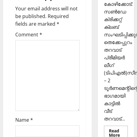
കി
ങ്ങി
2025
കോഴിക്കോട്:
i
Your email address will not
യെ
ലേ
സൺഡേ
0
ത്തി
be published.
Required
ക്ക്
g
ക്രിക്കറ്റ്
സ
fields are marked
*
ക്ലബ്
ഞ്ചാ
a
November
Comment
*
സംഘടിപ്പിക്കുന
രി
26,
ക
തെക്കേപ്പുറം
t
2025
ൾ
തറവാട്
0
i
പ്രീമിയർ
Septembe
ലീഗ്
o
29,
(ടിപിഎൽ)സ
2025
– 2
n
0
ടൂർണമെന്റിന്റ
ഭാഗമായി
കാട്ടിൽ
വീട്
തറവാട്...
Name
*
Read
Read
More