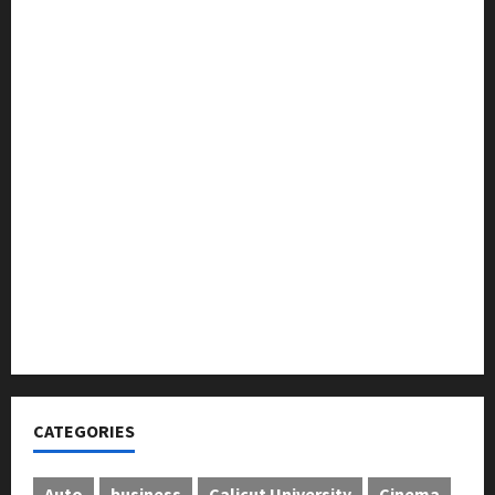
ട്രസ്റ്റ് വിദ്യാർത്ഥികളെ അനുമോദിച്ചു
മുൻ മേയർ സി മുഹസ്സിൻ അനുസ്മരണം നടത്തി
ലഹരിക്കെതിരെ കൈകോർക്കും : ഫുമ്മ
തെക്കേപ്പുറം തറവാട് പ്രീമിയർ ലീഗ്; കാട്ടിൽ വീട്
തറവാട് ടീമിന്റെ ജേഴ്സി പ്രകാശനം
അന്താരാഷ്ട്ര കടുവാ ദിനാചരണം നടത്തി
ഐ.സി.എം.എ.ഐ കരിയര്‍ കൗണ്‍സിലിംഗ് 28ന്
അടിയന്തരാവസ്ഥ വിരുദ്ധ പൗരാവകാശ
കണ്‍വെന്‍ഷന്‍ നടത്തി
CATEGORIES
Auto
business
Calicut University
Cinema