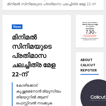
മിനിമല്‍ സിനിമയുടെ പ്രതിമാസ ചലച്ചിത്ര മേള 22-ന്‌
News
മിനിമല്‍
സിനിമയുടെ
Editors' P
പ്രതിമാസ
വോ
ട്ട്
ABOUT
ചലച്ചിത്ര മേള
ചെ
CALICUT
യ്യാ
REPOTER
2
22-ന്‌
ന്‍
News
1
Editors' P
കോഴിക്കോട്
3
പ
തി
കൃഷ്ണമേനോൻ മ്യൂസിയം
ത്താം
രി
തിയേറ്ററിൽ ആണ്
വ
3
ച്ച
ഫെസ്റ്റിവൽ നടക്കുക
ട്ട
റി