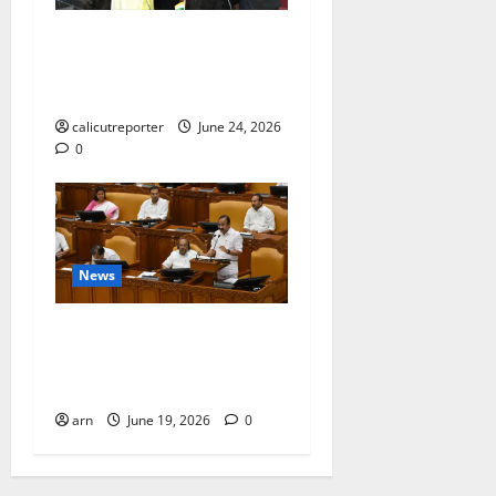
കക്കയം പമ്പ്ഡ്
സ്റ്റോറേജ് പദ്ധതി: കരാർ
ഒപ്പ് വെച്ചു
calicutreporter
June 24, 2026
0
News
ദിശാബോധവും
വികസനോന്മുഖവുമായ
ബജറ്റ്: കാലിക്കറ്റ് ചേമ്പർ
arn
June 19, 2026
0