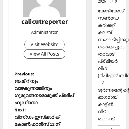
2026
0
ഴു
ര
10,
കി
ങ്ങി
2025
കോഴിക്കോട്:
യെ
ലേ
സൺഡേ
calicutreporter
0
ത്തി
ക്ക്
ക്രിക്കറ്റ്
സ
ക്ലബ്
Administrator
ഞ്ചാ
November
സംഘടിപ്പിക്കുന
രി
26,
Visit Website
ക
തെക്കേപ്പുറം
2025
ൾ
View All Posts
തറവാട്
0
പ്രീമിയർ
Septembe
ലീഗ്
29,
P
Previous:
(ടിപിഎൽ)സ
2025
ബഷീറിനും
– 2
o
വാഴകുന്നത്തിനും
0
ടൂർണമെന്റിന്റ
ഗുരുവന്ദനമൊരുക്കി പ്രദീപ്
ഭാഗമായി
s
ഹൂഡിനോ
കാട്ടിൽ
t
Next:
വീട്
വിസ്ഡം ഇസ്‌ലാമിക്
തറവാട്...
n
കോണ്‍ഫറന്‍സ് 12 ന്