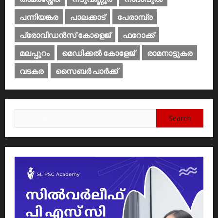
പന്നിയങ്കര
പാലക്കാട്‌
പേരാമ്പ്ര
പ്രോവിഡന്‍സ് കോളെജ്‌
ഫറോക്ക്
മലപ്പുറം
മെഡിക്കൽ കോളേജ്‌
രാമനാട്ടുകര
വടകര
സൈബര്‍ പാര്‍ക്ക്‌
Search
for: