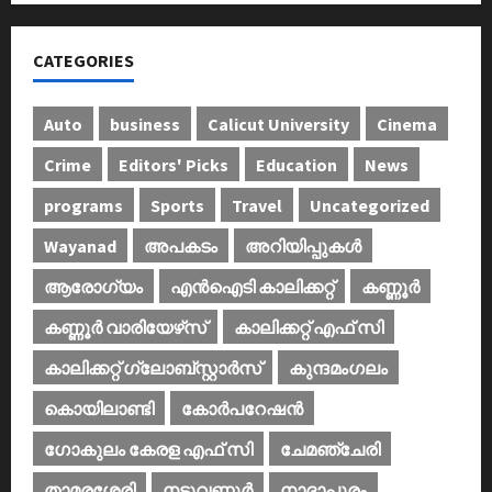
CATEGORIES
Auto
business
Calicut University
Cinema
Crime
Editors' Picks
Education
News
programs
Sports
Travel
Uncategorized
Wayanad
അപകടം
അറിയിപ്പുകള്‍
ആരോഗ്യം
എൻഐടി കാലിക്കറ്റ്
കണ്ണൂര്‍
കണ്ണൂര്‍ വാരിയേഴ്‌സ്
കാലിക്കറ്റ് എഫ് സി
കാലിക്കറ്റ് ഗ്ലോബ്സ്റ്റാർസ്
കുന്ദമംഗലം
കൊയിലാണ്ടി
കോര്‍പറേഷന്‍
ഗോകുലം കേരള എഫ് സി
ചേമഞ്ചേരി
താമരശ്ശേരി
നടുവണ്ണൂര്‍
നാദാപുരം