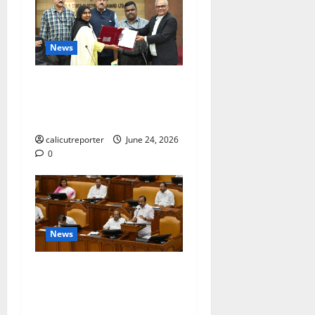
News
കക്കയം പമ്പ്ഡ്
സ്റ്റോറേജ് പദ്ധതി: കരാർ
ഒപ്പ് വെച്ചു
calicutreporter
June 24, 2026
0
News
ദിശാബോധവും
വികസനോന്മുഖവുമായ
ബജറ്റ്: കാലിക്കറ്റ് ചേമ്പർ