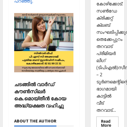
പറഞ്ഞു.
ക
2025
കോഴിക്കോട്:
ൾ
സൺഡേ
0
ക്രിക്കറ്റ്
Septembe
ക്ലബ്
29,
സംഘടിപ്പിക്കുന
2025
തെക്കേപ്പുറം
0
തറവാട്
പ്രീമിയർ
ലീഗ്
(ടിപിഎൽ)സ
– 2
ടൂർണമെന്റിന്റ
ചടങ്ങിൽ വാർഡ്
ഭാഗമായി
കൗൺസിലർ
കാട്ടിൽ
കെ.മൊയ്തീൻ കോയ
വീട്
അദ്ധ്യക്ഷത വഹിച്ചു
തറവാട്...
ABOUT THE AUTHOR
Read
Read
More