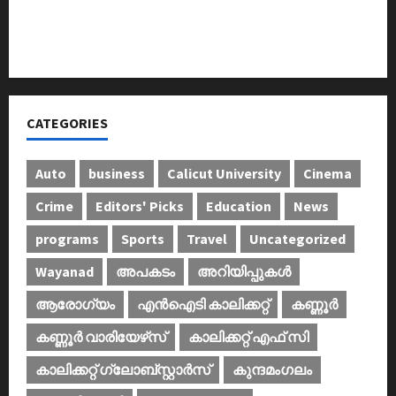
അടിയന്തരാവസ്ഥ വിരുദ്ധ പൗരാവകാശ
കണ്‍വെന്‍ഷന്‍ നടത്തി
CATEGORIES
Auto
business
Calicut University
Cinema
Crime
Editors' Picks
Education
News
programs
Sports
Travel
Uncategorized
Wayanad
അപകടം
അറിയിപ്പുകള്‍
ആരോഗ്യം
എൻഐടി കാലിക്കറ്റ്
കണ്ണൂര്‍
കണ്ണൂര്‍ വാരിയേഴ്‌സ്
കാലിക്കറ്റ് എഫ് സി
കാലിക്കറ്റ് ഗ്ലോബ്സ്റ്റാർസ്
കുന്ദമംഗലം