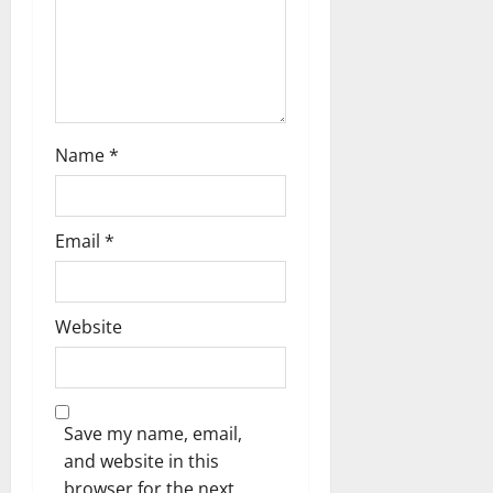
n
0
ട്രി
ക്
വി
ജ
യം
Name
*
February
6,
2026
Email
*
0
Website
Save my name, email,
and website in this
browser for the next