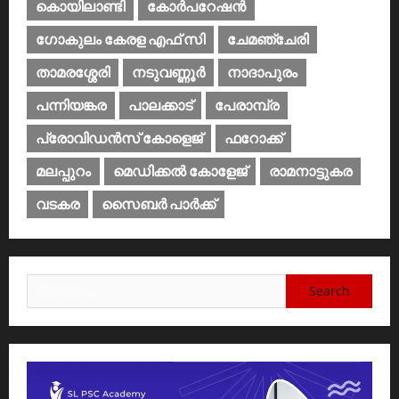
കൊയിലാണ്ടി
കോര്‍പറേഷന്‍
ഗോകുലം കേരള എഫ് സി
ചേമഞ്ചേരി
താമരശ്ശേരി
നടുവണ്ണൂര്‍
നാദാപുരം
പന്നിയങ്കര
പാലക്കാട്‌
പേരാമ്പ്ര
പ്രോവിഡന്‍സ് കോളെജ്‌
ഫറോക്ക്
മലപ്പുറം
മെഡിക്കൽ കോളേജ്‌
രാമനാട്ടുകര
വടകര
സൈബര്‍ പാര്‍ക്ക്‌
Search
for: