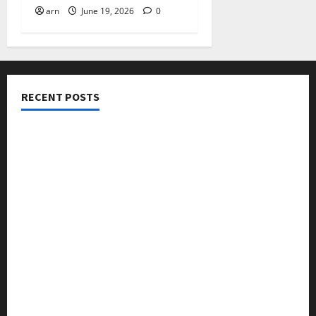
arn
June 19, 2026
0
RECENT POSTS
നടക്കാവ് ഫ്രണ്ട്സ് അസോസിയേഷൻ ചാരിറ്റബിൾ
ട്രസ്റ്റ് വിദ്യാർത്ഥികളെ അനുമോദിച്ചു
മുൻ മേയർ സി മുഹസ്സിൻ അനുസ്മരണം നടത്തി
ലഹരിക്കെതിരെ കൈകോർക്കും : ഫുമ്മ
തെക്കേപ്പുറം തറവാട് പ്രീമിയർ ലീഗ്; കാട്ടിൽ വീട്
തറവാട് ടീമിന്റെ ജേഴ്സി പ്രകാശനം
അന്താരാഷ്ട്ര കടുവാ ദിനാചരണം നടത്തി
ഐ.സി.എം.എ.ഐ കരിയര്‍ കൗണ്‍സിലിംഗ് 28ന്