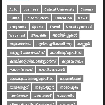
Auto
business
Calicut University
Cinema
Crime
Editors' Picks
Education
News
programs
Sports
Travel
Uncategorized
Wayanad
അപകടം
അറിയിപ്പുകള്‍
ആരോഗ്യം
എൻഐടി കാലിക്കറ്റ്
കണ്ണൂര്‍
കണ്ണൂര്‍ വാരിയേഴ്‌സ്
കാലിക്കറ്റ് എഫ് സി
കാലിക്കറ്റ് ഗ്ലോബ്സ്റ്റാർസ്
കുന്ദമംഗലം
കൊയിലാണ്ടി
കോര്‍പറേഷന്‍
ഗോകുലം കേരള എഫ് സി
ചേമഞ്ചേരി
താമരശ്ശേരി
നടുവണ്ണൂര്‍
നാദാപുരം
പന്നിയങ്കര
പാലക്കാട്‌
പേരാമ്പ്ര
പ്രോവിഡന്‍സ് കോളെജ്‌
ഫറോക്ക്