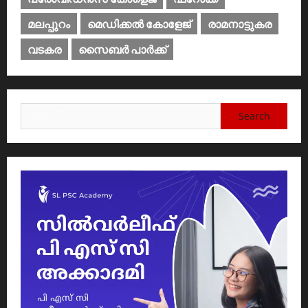
മലപ്പുറം
മെഡിക്കൽ കോളേജ്‌
രാമനാട്ടുകര
വടകര
സൈബര്‍ പാര്‍ക്ക്‌
Search
for: