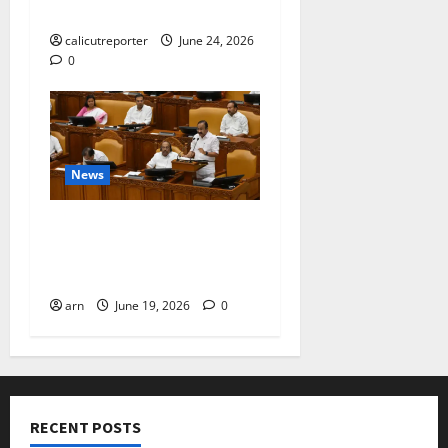
ഒപ്പ് വെച്ചു
calicutreporter
June 24, 2026
0
News
ദിശാബോധവും
വികസനോന്മുഖവുമായ
ബജറ്റ്: കാലിക്കറ്റ് ചേമ്പർ
arn
June 19, 2026
0
RECENT POSTS