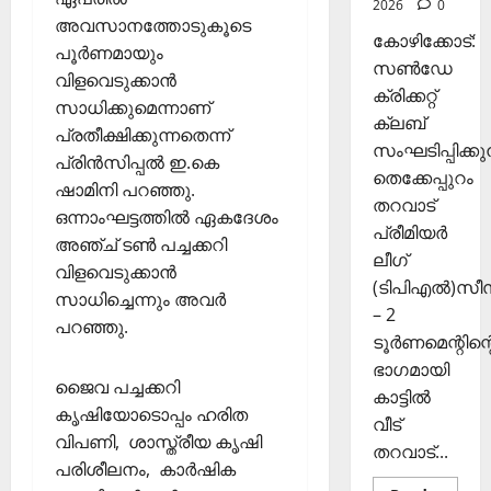
2026
0
കി
ങ്ങി
2025
അവസാനത്തോടുകൂടെ
യെ
ലേ
കോഴിക്കോട്:
പൂർണമായും
0
ത്തി
ക്ക്
സൺഡേ
വിളവെടുക്കാൻ
സ
ക്രിക്കറ്റ്
ഞ്ചാ
സാധിക്കുമെന്നാണ്
November
ക്ലബ്
രി
പ്രതീക്ഷിക്കുന്നതെന്ന്
26,
സംഘടിപ്പിക്കുന
ക
2025
പ്രിൻസിപ്പൽ ഇ.കെ
തെക്കേപ്പുറം
ൾ
ഷാമിനി പറഞ്ഞു.
0
തറവാട്
ഒന്നാംഘട്ടത്തിൽ ഏകദേശം
Septembe
പ്രീമിയർ
അഞ്ച് ടൺ പച്ചക്കറി
29,
ലീഗ്
വിളവെടുക്കാൻ
2025
(ടിപിഎൽ)സ
സാധിച്ചെന്നും അവർ
– 2
0
പറഞ്ഞു.
ടൂർണമെന്റിന്റ
ഭാഗമായി
ജൈവ പച്ചക്കറി
കാട്ടിൽ
കൃഷിയോടൊപ്പം ഹരിത
വീട്
വിപണി, ശാസ്ത്രീയ കൃഷി
തറവാട്...
പരിശീലനം, കാർഷിക