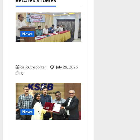
RELATED STORIES
News
ലഹരിക്കെതിരെ
കൈകോർക്കും : ഫുമ്മ
calicutreporter
July 29, 2026
0
News
കക്കയം പമ്പ്ഡ്
സ്റ്റോറേജ് പദ്ധതി: കരാർ