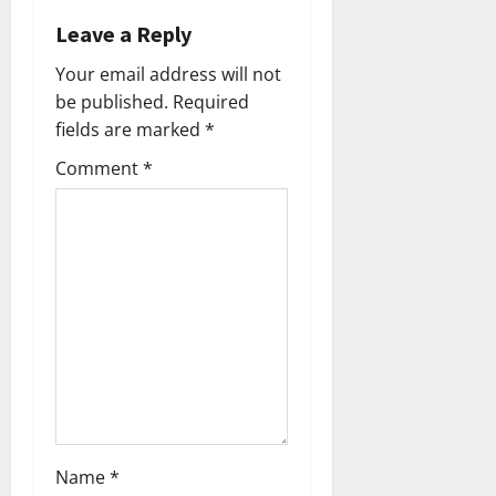
v
Leave a Reply
i
Your email address will not
be published.
Required
g
fields are marked
*
a
Comment
*
t
i
o
n
Name
*