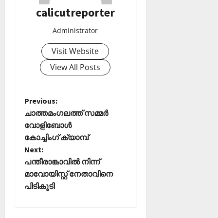
2026
ഹാ
calicutreporter
0
ട്രി
Administrator
ക്
വി
Visit Website
ജ
യം
View All Posts
February
6,
P
Previous:
2026
ചാത്തമംഗലത്ത്‌ സമ്മർ
o
0
വോളിബോൾ
കോച്ചിംഗ് ക്യാമ്പ്
s
Next:
t
പന്തീരാങ്കാവിൽ നിന്ന്
മാവോയിസ്റ്റ് നേതാവിനെ
n
പിടികൂടി
a