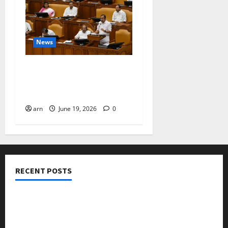
News
ദിശാബോധവും
വികസനോന്മുഖവുമായ
ബജറ്റ്: കാലിക്കറ്റ് ചേമ്പർ
arn
June 19, 2026
0
RECENT POSTS
നടക്കാവ് ഫ്രണ്ട്സ് അസോസിയേഷൻ ചാരിറ്റബിൾ
ട്രസ്റ്റ് വിദ്യാർത്ഥികളെ അനുമോദിച്ചു