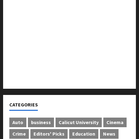
മുൻ മേയർ സി മുഹസ്സിൻ അനുസ്മരണം നടത്തി
ലഹരിക്കെതിരെ കൈകോർക്കും : ഫുമ്മ
തെക്കേപ്പുറം തറവാട് പ്രീമിയർ ലീഗ്; കാട്ടിൽ വീട്
തറവാട് ടീമിന്റെ ജേഴ്സി പ്രകാശനം
അന്താരാഷ്ട്ര കടുവാ ദിനാചരണം നടത്തി
ഐ.സി.എം.എ.ഐ കരിയര്‍ കൗണ്‍സിലിംഗ് 28ന്
അടിയന്തരാവസ്ഥ വിരുദ്ധ പൗരാവകാശ
കണ്‍വെന്‍ഷന്‍ നടത്തി
CATEGORIES
Auto
business
Calicut University
Cinema
Crime
Editors' Picks
Education
News