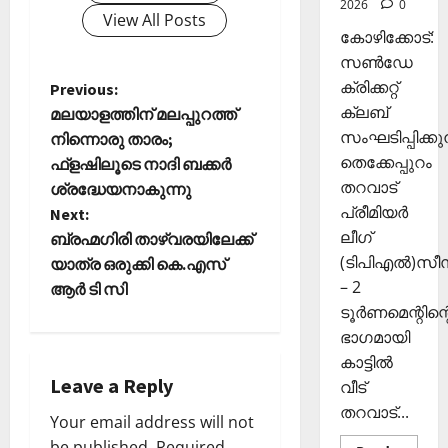
2026
0
ഴു
ര
10,
View All Posts
കി
ങ്ങി
2025
കോഴിക്കോട്:
യെ
ലേ
സൺഡേ
0
ത്തി
ക്ക്
ക്രിക്കറ്റ്
P
Previous:
സ
ക്ലബ്
മലയാളത്തിന് മലപ്പുറത്ത്
ഞ്ചാ
November
o
സംഘടിപ്പിക്കുന
രി
നിന്നൊരു താരം;
26,
ക
തെക്കേപ്പുറം
ഫ്ളഷിലൂടെ നാദി ബക്കര്‍
2025
s
ൾ
തറവാട്
ശ്രദ്ധേയനാകുന്നു
0
പ്രീമിയർ
t
Next:
Septembe
ലീഗ്
ബ്രഹ്മഗിരി താഴ്‌വരയിലേക്ക്
29,
n
(ടിപിഎൽ)സ
യാത്ര ഒരുക്കി കെ.എസ്
2025
– 2
ആർ ടി സി
a
0
ടൂർണമെന്റിന്റ
ഭാഗമായി
v
കാട്ടിൽ
i
Leave a Reply
വീട്
തറവാട്...
Your email address will not
g
be published.
Required