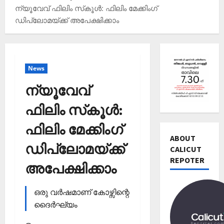
ന്യൂവേവ് ഫിലിം സ്‌കൂൾ: ഫിലിം മേക്കിംഗ്
ഡിപ്ലോമയ്ക്ക്‌ അപേക്ഷിക്കാം
News
ന്യൂവേവ്
ഫിലിം സ്‌കൂൾ:
Editors' P
ഫിലിം മേക്കിംഗ്
വോ
ട്ട്
ABOUT
ഡിപ്ലോമയ്ക്ക്‌
ചെ
CALICUT
യ്യാ
REPOTER
2
അപേക്ഷിക്കാം
ന്‍
News
1
Editors' P
ഒരു വർഷമാണ് കോഴ്സിന്റെ
3
പ
തി
ദൈർഘ്യം
ത്താം
രി
വ