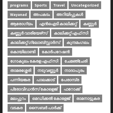
programs
Sports
Travel
Uncategorized
Wayanad
അപകടം
അറിയിപ്പുകള്‍
ആരോഗ്യം
എൻഐടി കാലിക്കറ്റ്
കണ്ണൂര്‍
കണ്ണൂര്‍ വാരിയേഴ്‌സ്
കാലിക്കറ്റ് എഫ് സി
കാലിക്കറ്റ് ഗ്ലോബ്സ്റ്റാർസ്
കുന്ദമംഗലം
കൊയിലാണ്ടി
കോര്‍പറേഷന്‍
ഗോകുലം കേരള എഫ് സി
ചേമഞ്ചേരി
താമരശ്ശേരി
നടുവണ്ണൂര്‍
നാദാപുരം
പന്നിയങ്കര
പാലക്കാട്‌
പേരാമ്പ്ര
പ്രോവിഡന്‍സ് കോളെജ്‌
ഫറോക്ക്
മലപ്പുറം
മെഡിക്കൽ കോളേജ്‌
രാമനാട്ടുകര
വടകര
സൈബര്‍ പാര്‍ക്ക്‌