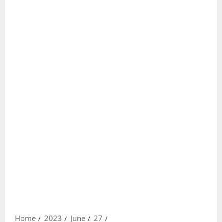
Home
2023
June
27