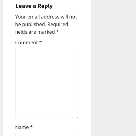
i
Leave a Reply
Your email address will not
g
be published.
Required
a
fields are marked
*
Comment
*
t
i
o
n
Name
*