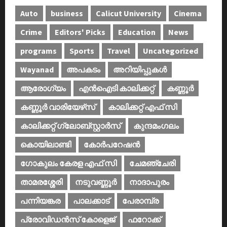
Auto
business
Calicut University
Cinema
Crime
Editors' Picks
Education
News
programs
Sports
Travel
Uncategorized
Wayanad
അപകടം
അറിയിപ്പുകള്‍
ആരോഗ്യം
എൻഐടി കാലിക്കറ്റ്
കണ്ണൂര്‍
കണ്ണൂര്‍ വാരിയേഴ്‌സ്
കാലിക്കറ്റ് എഫ് സി
കാലിക്കറ്റ് ഗ്ലോബ്സ്റ്റാർസ്
കുന്ദമംഗലം
കൊയിലാണ്ടി
കോര്‍പറേഷന്‍
ഗോകുലം കേരള എഫ് സി
ചേമഞ്ചേരി
താമരശ്ശേരി
നടുവണ്ണൂര്‍
നാദാപുരം
പന്നിയങ്കര
പാലക്കാട്‌
പേരാമ്പ്ര
പ്രോവിഡന്‍സ് കോളെജ്‌
ഫറോക്ക്