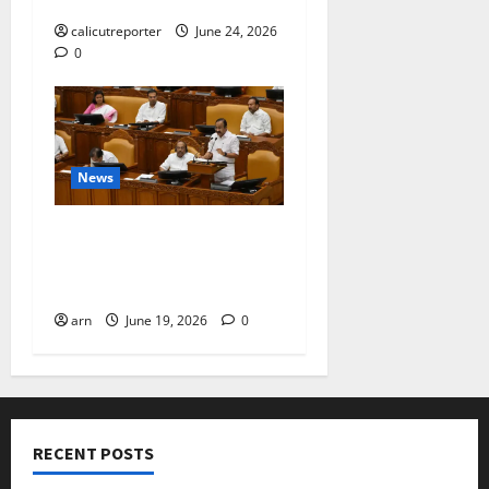
ഒപ്പ് വെച്ചു
calicutreporter
June 24, 2026
0
News
ദിശാബോധവും
വികസനോന്മുഖവുമായ
ബജറ്റ്: കാലിക്കറ്റ് ചേമ്പർ
arn
June 19, 2026
0
RECENT POSTS