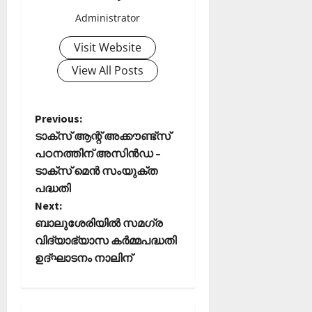
Administrator
Visit Website
View All Posts
P
Previous:
ടാക്സ് ആന്റ് അക്കൗണ്ട്സ്
o
പഠനത്തിന് അസിൻഡ –
ടാക്സ് മെൻ സംയുക്ത
s
പദ്ധതി
t
Next:
ബാലുശേരിയില്‍ സമഗ്ര
n
വിദ്യാഭ്യാസ കർമ്മപദ്ധതി
ഉദ്ഘാടനം നാലിന്
a
v