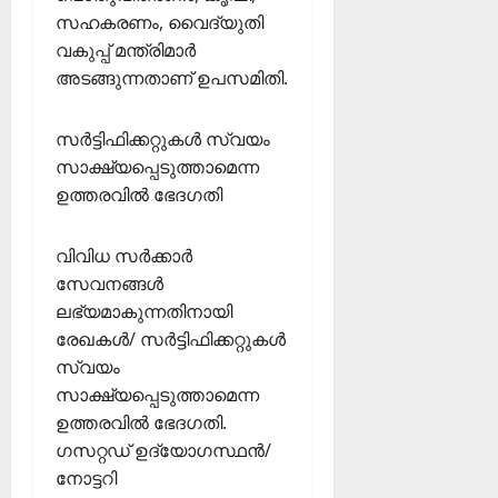
2026
സഹകരണം, വൈദ്യുതി
ഹാ
0
ട്രി
വകുപ്പ് മന്ത്രിമാര്‍
ക്
അടങ്ങുന്നതാണ് ഉപസമിതി.
വി
ജ
സര്‍ട്ടിഫിക്കറ്റുകള്‍ സ്വയം
യം
സാക്ഷ്യപ്പെടുത്താമെന്ന
ഉത്തരവില്‍ ഭേദഗതി
February
6,
2026
വിവിധ സര്‍ക്കാര്‍
0
സേവനങ്ങള്‍
ലഭ്യമാകുന്നതിനായി
രേഖകള്‍/ സര്‍ട്ടിഫിക്കറ്റുകള്‍
സ്വയം
സാക്ഷ്യപ്പെടുത്താമെന്ന
ഉത്തരവില്‍ ഭേദഗതി.
ഗസറ്റഡ് ഉദ്യോഗസ്ഥന്‍/
നോട്ടറി