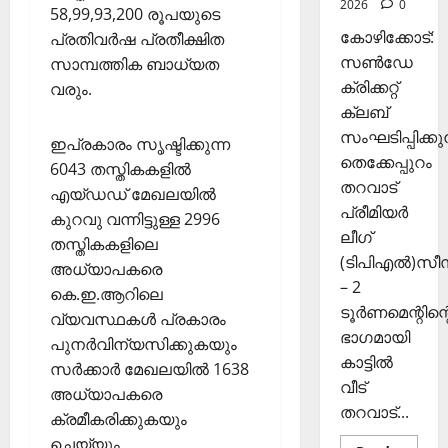
2026
0
രി
58,99,93,200 രൂപയുടെ
26,
ക
2025
കോഴിക്കോട്:
പ്രതിവര്‍ഷ പ്രതീക്ഷിത
ൾ
സൺഡേ
സാമ്പത്തിക ബാധ്യത
0
ക്രിക്കറ്റ്
വരും.
Septembe
ക്ലബ്
29,
സംഘടിപ്പിക്കുന
2025
ഇപ്രകാരം സൃഷ്ടിക്കുന്ന
തെക്കേപ്പുറം
6043 തസ്തികകളില്‍
0
തറവാട്
എയ്ഡഡ് മേഖലയില്‍
പ്രീമിയർ
കുറവു വന്നിട്ടുള്ള 2996
ലീഗ്
തസ്തികകളിലെ
(ടിപിഎൽ)സ
അധ്യാപകരെ
– 2
കെ.ഇ.ആറിലെ
ടൂർണമെന്റിന്റ
വ്യവസ്ഥകള്‍ പ്രകാരം
ഭാഗമായി
പുനര്‍വിന്യസിക്കുകയും
കാട്ടിൽ
സര്‍ക്കാര്‍ മേഖലയില്‍ 1638
വീട്
അധ്യാപകരെ
തറവാട്...
ക്രമീകരിക്കുകയും
ചെയ്യും.