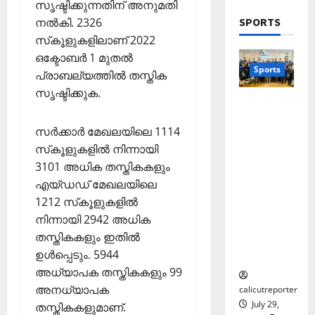
2026
സൃഷ്ടിക്കുന്നതിന് അനുമതി
Wayanad
മാ
ടു
December
നല്‍കി. 2326
SPORTS
പു
0
യി
പ്പ്
1,
സ്‌കൂളുകളിലാണ് 2022
ത്ത
കോ
മാ
2025
ഒക്ടോബര്‍ 1 മുതല്‍
നു
ക്ക
5
തൃ
Sports
ണ
പ്രാബല്യത്തില്‍ തസ്തിക
0
ല്ലൂ
കാ
ര്‍വി
സൃഷ്ടിക്കുക.
ർ
പെ
തെക്കേപ്പു
ൽ
സം
രു
റം തറവാട്
കു
സ്ഥാ
മാ
സര്‍ക്കാര്‍ മേഖലയിലെ 1114
പ്രീമിയർ
റ
ന
റ്റ
സ്‌കൂളുകളില്‍ നിന്നായി
ലീഗ്;
വാ
ക
ച്ച
കാട്ടിൽ
3101 അധിക തസ്തികകളും
ദ്വീ
ലോ
ട്ടം
വീട്
പ്
എയ്ഡഡ് മേഖലയിലെ
ത്സ
?
തറവാട്
;
വ
1212 സ്‌കൂളുകളില്‍
ടീമിന്റെ
ഒ
അ
നിന്നായി 2942 അധിക
November
ജേഴ്സി
ഴു
ര
10,
തസ്തികകളും ഇതില്‍
പ്രകാശ
കി
ങ്ങി
2025
ഉള്‍പ്പെടും. 5944
നം
യെ
ലേ
അധ്യാപക തസ്തികകളും 99
0
ത്തി
ക്ക്
അനധ്യാപക
സ
calicutreporter
July 29,
ഞ്ചാ
തസ്തികകളുമാണ്.
November