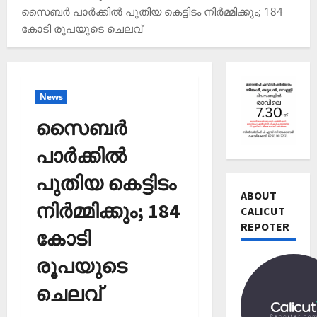
സൈബര്‍ പാര്‍ക്കില്‍ പുതിയ കെട്ടിടം നിര്‍മ്മിക്കും; 184
കോടി രൂപയുടെ ചെലവ്
Editors' P
വോ
News
ട്ട്
ചെ
സൈബര്‍
യ്യാ
2
ന്‍
പാര്‍ക്കില്‍
News
1
Editors' P
പുതിയ കെട്ടിടം
3
പ
ABOUT
തി
നിര്‍മ്മിക്കും; 184
ത്താം
CALICUT
രി
വ
REPOTER
3
ച്ച
കോടി
ട്ട
റി
നാ
Editors' P
യ
രൂപയുടെ
ട
എ
ല്‍
ക
ന്താ
ചെലവ്
രേ
വി
ണ്
ഖ
ജ
തി