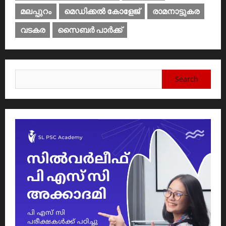
മലപ്പുറം
മെഡിക്കൽ കോളേജ്‌
രാമനാട്ടുകര
വടകര
സൈബര്‍ പാര്‍ക്ക്‌
Search
for: