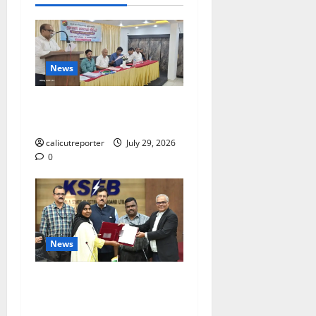
News
ലഹരിക്കെതിരെ
കൈകോർക്കും : ഫുമ്മ
calicutreporter
July 29, 2026
0
News
കക്കയം പമ്പ്ഡ്
സ്റ്റോറേജ് പദ്ധതി: കരാർ