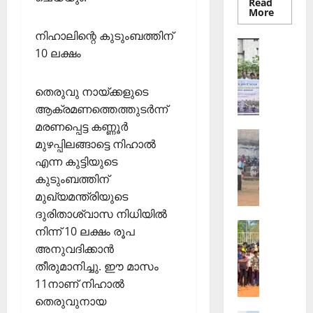
Read
Read
More
more
about
നിഹാലിന്റെ കുടുംബത്തിന്
തെക്കേപ്
Sports
തറവാട്
10 ലക്ഷം
ഇ
പ്രീമിയ
ലീഗ്;
.
കാട്ടിൽ
എ
വീട്
തെരുവു നായ്ക്കളുടെ
തറവാട്
സ്
ആക്രമണത്തെത്തുടര്‍ന്ന്
ടീമിന്റെ
ജേഴ്സി
.
മരണപ്പെട്ട കണ്ണൂര്‍
പ്രകാശ
Sports
ഐ
മുഴപ്പിലങ്ങാട്ടെ നിഹാല്‍
ആ
.
എന്ന കുട്ടിയുടെ
ഴ്ച
സി
കുടുംബത്തിന്
വ
7
മുഖ്യമന്ത്രിയുടെ
ട്ടം
5
ജി
ദുരിതാശ്വാസ നിധിയില്‍
-ാം
Sports
എ
വാ
നിന്ന് 10 ലക്ഷം രൂപ
ജി
ല്‍പി
ർ
അനുവദിക്കാന്‍
ല്ലാ
സ്‌
ഷി
തീരുമാനിച്ചു. ഈ മാസം
ജൂ
കൂ
കാ
11നാണ് നിഹാല്‍
നി
ളി
ഘോ
തെരുവുനായ
യ
ല്‍
ഷ