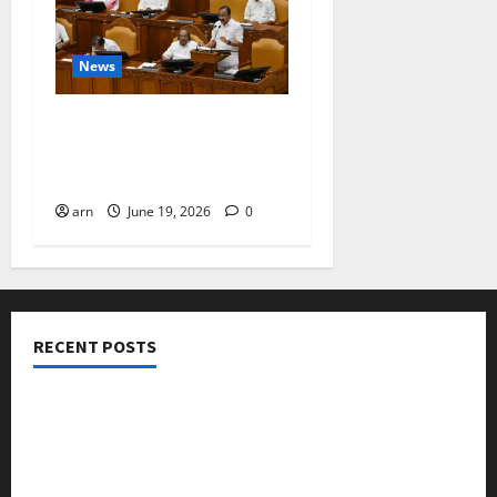
News
ദിശാബോധവും
വികസനോന്മുഖവുമായ
ബജറ്റ്: കാലിക്കറ്റ് ചേമ്പർ
arn
June 19, 2026
0
RECENT POSTS
നടക്കാവ് ഫ്രണ്ട്സ് അസോസിയേഷൻ ചാരിറ്റബിൾ
ട്രസ്റ്റ് വിദ്യാർത്ഥികളെ അനുമോദിച്ചു
മുൻ മേയർ സി മുഹസ്സിൻ അനുസ്മരണം നടത്തി