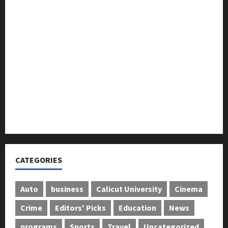
ലഹരിക്കെതിരെ കൈകോർക്കും : ഫുമ്മ
തെക്കേപ്പുറം തറവാട് പ്രീമിയർ ലീഗ്; കാട്ടിൽ വീട്
തറവാട് ടീമിന്റെ ജേഴ്സി പ്രകാശനം
അന്താരാഷ്ട്ര കടുവാ ദിനാചരണം നടത്തി
ഐ.സി.എം.എ.ഐ കരിയര്‍ കൗണ്‍സിലിംഗ് 28ന്
അടിയന്തരാവസ്ഥ വിരുദ്ധ പൗരാവകാശ
കണ്‍വെന്‍ഷന്‍ നടത്തി
CATEGORIES
Auto
business
Calicut University
Cinema
Crime
Editors' Picks
Education
News
programs
Sports
Travel
Uncategorized