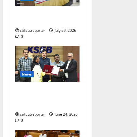
ലഹരിക്കെതിരെ
കൈകോർക്കും : ഫുമ്മ
calicutreporter
July 29, 2026
0
News
കക്കയം പമ്പ്ഡ്
സ്റ്റോറേജ് പദ്ധതി: കരാർ
ഒപ്പ് വെച്ചു
calicutreporter
June 24, 2026
0