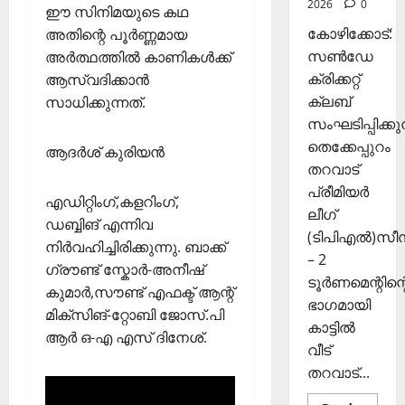
2026
0
രി
ഈ സിനിമയുടെ കഥ
26,
ക
2025
കോഴിക്കോട്:
അതിന്റെ പൂർണ്ണമായ
ൾ
സൺഡേ
അർത്ഥത്തിൽ കാണികൾക്ക്
0
ക്രിക്കറ്റ്
ആസ്വദിക്കാൻ
Septembe
ക്ലബ്
സാധിക്കുന്നത്.
29,
സംഘടിപ്പിക്കുന
2025
തെക്കേപ്പുറം
ആദർശ് കുരിയൻ
0
തറവാട്
പ്രീമിയർ
എഡിറ്റിംഗ്,കളറിംഗ്,
ലീഗ്
ഡബ്ബിങ് എന്നിവ
(ടിപിഎൽ)സ
നിർവഹിച്ചിരിക്കുന്നു. ബാക്ക്
– 2
ഗ്രൗണ്ട് സ്കോർ-അനീഷ്
ടൂർണമെന്റിന്റ
കുമാർ,സൗണ്ട് എഫക്ട് ആന്റ്
ഭാഗമായി
മിക്സിങ്-റ്റോബി ജോസ്.പി
കാട്ടിൽ
ആർ ഒ-എ എസ് ദിനേശ്.
വീട്
തറവാട്...