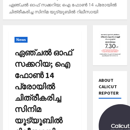
ഏഞ്ചൽ ഓഫ് സക്കറിയ; ഐ ഫോണ്‍ 14 പ്രോയില്‍
ചിത്രീകരിച്ച സിനിമ യൂട്യൂബില്‍ റിലീസായി
Editors' P
വോ
News
ട്ട്
ചെ
ഏഞ്ചൽ ഓഫ്
യ്യാ
2
ന്‍
സക്കറിയ; ഐ
News
1
Editors' P
ഫോണ്‍ 14
3
പ
ABOUT
തി
പ്രോയില്‍
ത്താം
CALICUT
രി
വ
REPOTER
3
ച്ച
ചിത്രീകരിച്ച
ട്ട
റി
നാ
Editors' P
യ
സിനിമ
ട
എ
ല്‍
ക
ന്താ
യൂട്യൂബില്‍
രേ
വി
ണ്
ഖ
ജ
തി