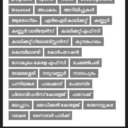
Wayanad
അപകടം
അറിയിപ്പുകള്‍
ആരോഗ്യം
എൻഐടി കാലിക്കറ്റ്
കണ്ണൂര്‍
കണ്ണൂര്‍ വാരിയേഴ്‌സ്
കാലിക്കറ്റ് എഫ് സി
കാലിക്കറ്റ് ഗ്ലോബ്സ്റ്റാർസ്
കുന്ദമംഗലം
കൊയിലാണ്ടി
കോര്‍പറേഷന്‍
ഗോകുലം കേരള എഫ് സി
ചേമഞ്ചേരി
താമരശ്ശേരി
നടുവണ്ണൂര്‍
നാദാപുരം
പന്നിയങ്കര
പാലക്കാട്‌
പേരാമ്പ്ര
പ്രോവിഡന്‍സ് കോളെജ്‌
ഫറോക്ക്
മലപ്പുറം
മെഡിക്കൽ കോളേജ്‌
രാമനാട്ടുകര
വടകര
സൈബര്‍ പാര്‍ക്ക്‌