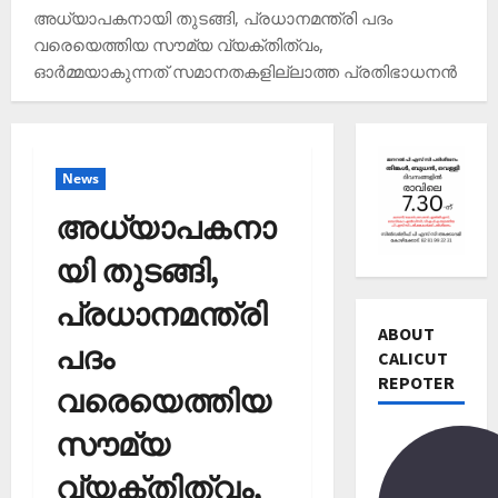
അധ്യാപകനായി തുടങ്ങി, പ്രധാനമന്ത്രി പദം
വരെയെത്തിയ സൗമ്യ വ്യക്തിത്വം,
ഓർമ്മയാകുന്നത് സമാനതകളില്ലാത്ത പ്രതിഭാധനൻ
Editors' P
News
വോ
അധ്യാപകനാ
ട്ട്
ചെ
യി തുടങ്ങി,
യ്യാ
2
ന്‍
പ്രധാനമന്ത്രി
News
1
ABOUT
Editors' P
3
പദം
CALICUT
പ
തി
REPOTER
ത്താം
വരെയെത്തിയ
രി
വ
3
ച്ച
സൗമ്യ
ട്ട
റി
നാ
Editors' P
യ
വ്യക്തിത്വം,
ട
എ
ല്‍