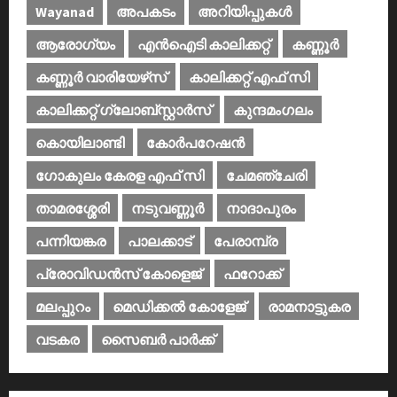
Wayanad
അപകടം
അറിയിപ്പുകള്‍
ആരോഗ്യം
എൻഐടി കാലിക്കറ്റ്
കണ്ണൂര്‍
കണ്ണൂര്‍ വാരിയേഴ്‌സ്
കാലിക്കറ്റ് എഫ് സി
കാലിക്കറ്റ് ഗ്ലോബ്സ്റ്റാർസ്
കുന്ദമംഗലം
കൊയിലാണ്ടി
കോര്‍പറേഷന്‍
ഗോകുലം കേരള എഫ് സി
ചേമഞ്ചേരി
താമരശ്ശേരി
നടുവണ്ണൂര്‍
നാദാപുരം
പന്നിയങ്കര
പാലക്കാട്‌
പേരാമ്പ്ര
പ്രോവിഡന്‍സ് കോളെജ്‌
ഫറോക്ക്
മലപ്പുറം
മെഡിക്കൽ കോളേജ്‌
രാമനാട്ടുകര
വടകര
സൈബര്‍ പാര്‍ക്ക്‌