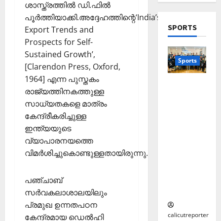
ശാസ്ത്രത്തില്‍ ഡി.ഫില്‍
ജ
തി
4
ക
January
പൂര്‍ത്തിയാക്കി.അദ്ദേഹത്തിന്റെ‘India’s
0
യ
ര
ള്‍
15,
SPORTS
വു
Editors' P
Export Trends and
ഞ്ഞെ
2026
Wayanad
മാ
ടു
Prospects for Self-
December
പു
0
യി
പ്പ്
Sustained Growth’,
1,
ത്ത
കോ
Sports
മാ
2025
[Clarendon Press, Oxford,
നു
ക്ക
5
തൃ
1964] എന്ന പുസ്തകം
ണ
0
ല്ലൂ
കാ
തെക്കേപ്പു
രാജ്യത്തിനകത്തുള്ള
ര്‍വി
ർ
പെ
റം തറവാട്
ൽ
സാധ്യതകളെ മാത്രം
സം
രു
പ്രീമിയർ
കു
കേന്ദ്രീകരിച്ചുള്ള
സ്ഥാ
മാ
ലീഗ്;
റ
ന
റ്റ
കാട്ടിൽ
ഇന്ത്യയുടെ
വാ
ക
ച്ച
വീട്
വ്യാപാരനയത്തെ
ദ്വീ
ലോ
ട്ടം
തറവാട്
വിമര്‍ശിച്ചുകൊണ്ടുള്ളതായിരുന്നു.
പ്
ത്സ
?
ടീമിന്റെ
;
വ
ജേഴ്സി
ഒ
പഞ്ചാബ്
അ
പ്രകാശ
November
ഴു
ര
സര്‍വകലാശാലയിലും
നം
10,
കി
ങ്ങി
2025
പ്രമുഖ ഉന്നതപഠന
യെ
ലേ
calicutreporter
കേന്ദ്രമായ ഡെല്‍ഹി
0