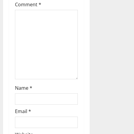
Comment
*
a
t
i
o
n
Name
*
Email
*