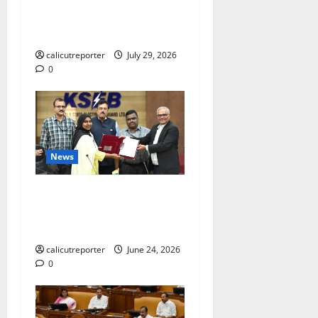
ലഹരിക്കെതിരെ
കൈകോർക്കും : ഫുമ്മ
calicutreporter
July 29, 2026
0
News
കക്കയം പമ്പ്ഡ്
സ്റ്റോറേജ് പദ്ധതി: കരാർ
ഒപ്പ് വെച്ചു
calicutreporter
June 24, 2026
0