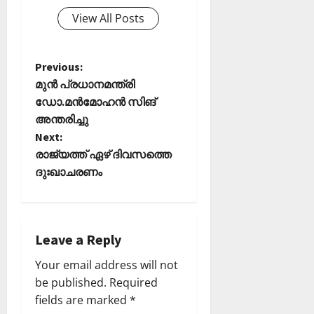
View All Posts
P
Previous:
മുൻ പ്രധാനമന്ത്രി
o
ഡോ.മൻമോഹൻ സിങ്
അന്തരിച്ചു
s
Next:
t
രാജ്യത്ത് ഏഴ് ദിവസത്തെ
ദുഃഖാചരണം
n
a
Leave a Reply
v
Your email address will not
i
be published.
Required
fields are marked
*
g