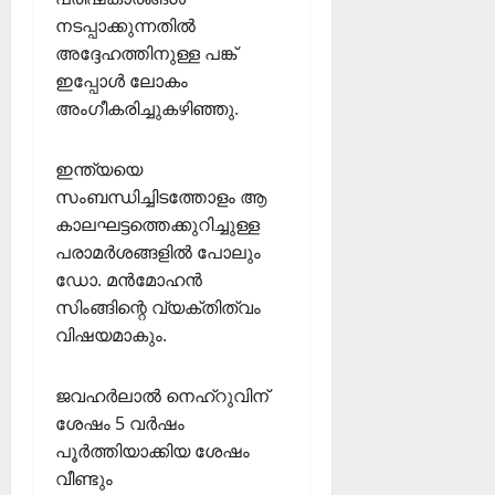
22,
യ്ക്ക്
നടപ്പാക്കുന്നതില്‍
2026
ഹാ
അദ്ദേഹത്തിനുള്ള പങ്ക്
0
ട്രി
ഇപ്പോള്‍ ലോകം
ക്
അംഗീകരിച്ചുകഴിഞ്ഞു.
വി
ജ
ഇന്ത്യയെ
യം
സംബന്ധിച്ചിടത്തോളം ആ
February
കാലഘട്ടത്തെക്കുറിച്ചുള്ള
6,
പരാമര്‍ശങ്ങളില്‍ പോലും
2026
ഡോ. മന്‍മോഹന്‍
സിംങ്ങിന്റെ വ്യക്തിത്വം
0
വിഷയമാകും.
ജവഹർലാൽ നെഹ്റുവിന്
ശേഷം 5 വർഷം
പൂർത്തിയാക്കിയ ശേഷം
വീണ്ടും