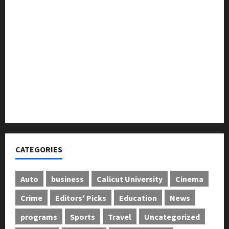
തെക്കേപ്പുറം തറവാട് പ്രീമിയർ ലീഗ്; കാട്ടിൽ വീട്
തറവാട് ടീമിന്റെ ജേഴ്സി പ്രകാശനം
അന്താരാഷ്ട്ര കടുവാ ദിനാചരണം നടത്തി
ഐ.സി.എം.എ.ഐ കരിയര്‍ കൗണ്‍സിലിംഗ് 28ന്
അടിയന്തരാവസ്ഥ വിരുദ്ധ പൗരാവകാശ
കണ്‍വെന്‍ഷന്‍ നടത്തി
CATEGORIES
Auto
business
Calicut University
Cinema
Crime
Editors' Picks
Education
News
programs
Sports
Travel
Uncategorized