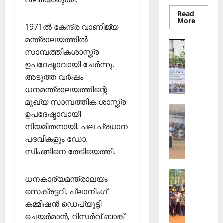
Read
Read
More
1971ല്‍ കേന്ദ്ര വാണിജ്യ
more
about
മന്ത്രാലയത്തില്‍
തെക്കേപ്
Sports
തറവാട്
സാമ്പത്തികശാസ്ത്ര
ഇ
പ്രീമിയ
ലീഗ്;
ഉപദേഷ്ടാവായി ചേര്‍ന്നു.
.
കാട്ടിൽ
അടുത്ത വര്‍ഷം
എ
വീട്
തറവാട്
സ്
ധനമന്ത്രാലയത്തിന്റെ
ടീമിന്റെ
ജേഴ്സി
.
മുഖ്യ സാമ്പത്തിക ശാസ്ത്ര
പ്രകാശ
Sports
ഐ
ഉപദേഷ്ടാവായി
ആ
.
നിയമിതനായി. പല പ്രധാന
ഴ്ച
സി
പദവികളും ഡോ.
വ
7
സിംങ്ങിനെ തേടിയെത്തി.
ട്ടം
5
ജി
-ാം
Sports
എ
വാ
ധനകാര്യമന്ത്രാലയം
ജി
ല്‍പി
ർ
സെക്രട്ടറി, പ്ലാനിംഗ്‌
ല്ലാ
സ്‌
ഷി
കമ്മീഷന്‍ ഡെപ്യൂട്ടി
ജൂ
കൂ
കാ
ചെയര്‍മാന്‍, റിസര്‍വ് ബാങ്ക്
നി
ളി
ഘോ