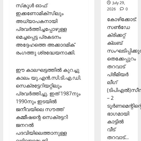
ത്തി
ക്ക്
July 29,
സ്‌കൂള്‍ ഓഫ്
സ
2026
0
ഇക്കണോമിക്‌സിലും
ഞ്ചാ
November
കോഴിക്കോട്:
അധ്യാപകനായി
രി
26,
സൺഡേ
ക
പ്രവര്‍ത്തിച്ചപ്പോഴുള്ള
2025
ക്രിക്കറ്റ്
ൾ
മെച്ചപ്പെട്ട പ്രകടനം
0
ക്ലബ്
അദ്ദേഹത്തെ അക്കാദമിക്
Septembe
സംഘടിപ്പിക്കുന
രംഗത്തു ശ്രദ്ധേയനാക്കി.
29,
തെക്കേപ്പുറം
2025
തറവാട്
ഈ കാലഘട്ടത്തില്‍ കുറച്ചു
പ്രീമിയർ
0
കാലം യു.എന്‍.സി.ടി.എ.ഡി.
ലീഗ്
സെക്രട്ടേറിയറ്റിലും
(ടിപിഎൽ)സ
പ്രവര്‍ത്തിച്ചു. ഇത് 1987നും
– 2
1990നും ഇടയില്‍
ടൂർണമെന്റിന്റ
ജനീവയിലെ സൗത്ത്
ഭാഗമായി
കമ്മീഷന്റെ സെക്രട്ടറി
കാട്ടിൽ
ജനറല്‍
വീട്
പദവിയിലെത്താനുള്ള
തറവാട്...
വഴിയൊരുക്കി.