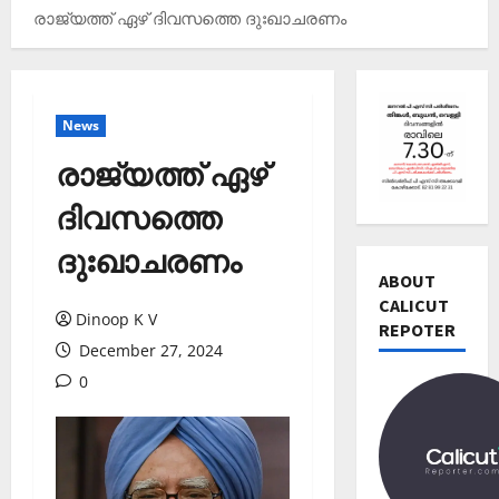
രാജ്യത്ത് ഏഴ് ദിവസത്തെ ദുഃഖാചരണം
News
രാജ്യത്ത് ഏഴ്
ദിവസത്തെ
Editors' P
ദുഃഖാചരണം
വോ
ട്ട്
ABOUT
ചെ
CALICUT
Dinoop K V
യ്യാ
REPOTER
2
December 27, 2024
ന്‍
News
1
0
Editors' P
3
പ
തി
ത്താം
രി
വ
3
ച്ച
ട്ട
റി