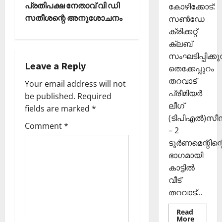
a
കി
ങ്ങി
2025
പ്രതിപക്ഷ നേതാവ് വി ഡി
കോഴിക്കോട്:
യെ
ലേ
സതീശന്റെ അനുശോചനം
v
സൺഡേ
0
ത്തി
ക്ക്
ക്രിക്കറ്റ്
സ
i
ക്ലബ്
ഞ്ചാ
November
സംഘടിപ്പിക്കുന
രി
26,
g
Leave a Reply
ക
തെക്കേപ്പുറം
2025
ൾ
തറവാട്
a
Your email address will not
0
പ്രീമിയർ
be published.
Required
t
Septembe
ലീഗ്
fields are marked
*
29,
(ടിപിഎൽ)സ
2025
i
Comment
*
– 2
0
ടൂർണമെന്റിന്റ
o
ഭാഗമായി
n
കാട്ടിൽ
വീട്
തറവാട്...
Read
Read
More