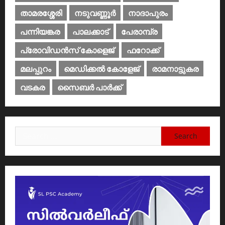
താമരശ്ശേരി
നടുവണ്ണൂര്‍
നാദാപുരം
പന്നിയങ്കര
പാലക്കാട്‌
പേരാമ്പ്ര
പ്രോവിഡന്‍സ് കോളെജ്‌
ഫറോക്ക്
മലപ്പുറം
മെഡിക്കൽ കോളേജ്‌
രാമനാട്ടുകര
വടകര
സൈബര്‍ പാര്‍ക്ക്‌
Search
for: