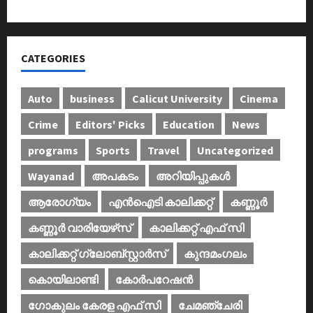
CATEGORIES
Auto
business
Calicut University
Cinema
Crime
Editors' Picks
Education
News
programs
Sports
Travel
Uncategorized
Wayanad
അപകടം
അറിയിപ്പുകള്‍
ആരോഗ്യം
എൻഐടി കാലിക്കറ്റ്
കണ്ണൂര്‍
കണ്ണൂര്‍ വാരിയേഴ്‌സ്
കാലിക്കറ്റ് എഫ് സി
കാലിക്കറ്റ് ഗ്ലോബ്സ്റ്റാർസ്
കുന്ദമംഗലം
കൊയിലാണ്ടി
കോര്‍പറേഷന്‍
ഗോകുലം കേരള എഫ് സി
ചേമഞ്ചേരി