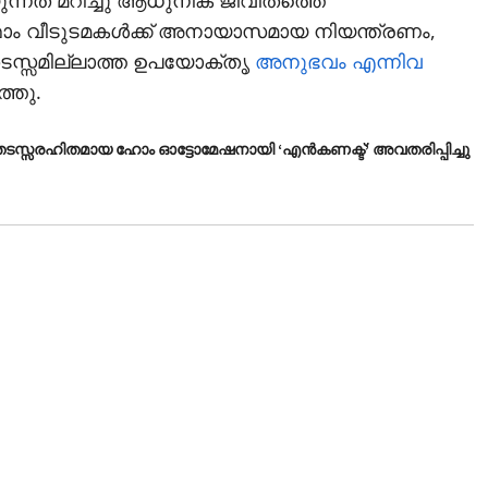
യുന്നത് മറിച്ചു ആധുനിക ജീവിതത്തെ
്ഫോം വീടുടമകള്‍ക്ക് അനായാസമായ നിയന്ത്രണം,
തടസ്സമില്ലാത്ത ഉപയോക്തൃ
അനുഭവം
എന്നിവ
ത്തു.
്‍ തടസ്സരഹിതമായ ഹോം ഓട്ടോമേഷനായി ‘എന്‍കണക്ട്’ അവതരിപ്പിച്ചു