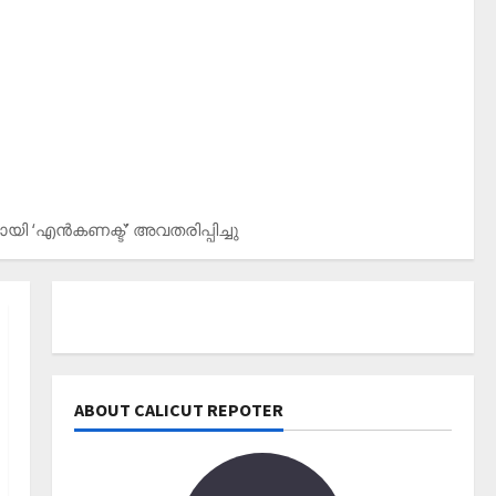
Editors' Picks
വോട്ട് ചെയ്യാന്‍ 13
തിരിച്ചറിയല്‍ രേഖകള്‍
December 1, 2025
0
2
News
Editors' Picks
പത്താം വട്ട നാടക
ി ‘എന്‍കണക്ട്’ അവതരിപ്പിച്ചു
വിജയവുമായി കോക്കല്ലൂർ
സംസ്ഥാന കലോത്സവ
അരങ്ങിലേക്ക്
3
November 26, 2025
0
Editors' Picks
എന്താണ് തിരഞ്ഞെടുപ്പ്
മാതൃകാ പെരുമാറ്റച്ചട്ടം?
ABOUT CALICUT REPOTER
November 10, 2025
0
4
Editors' Picks
Wayanad
പുത്തനുണര്‍വിൽ കുറവാ