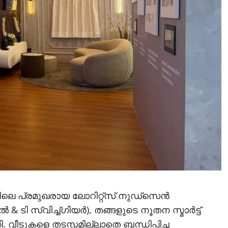
ലയിലെ പ്രമുഖരായ ലോറിറ്റ്സ് നുഡ്സെന്‍
 & ടി സ്വിച്ച്ഗിയര്‍), തങ്ങളുടെ നൂതന സ്മാര്‍ട്ട്
. വീടുകളെ തടസ്സമില്ലാതെ ബന്ധിപ്പിച്ച