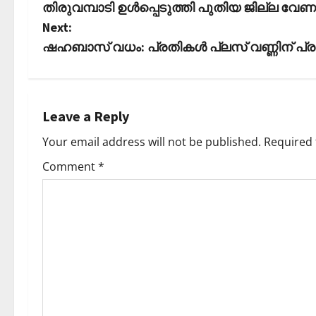
തിരുവമ്പാടി ഉള്‍പ്പെടുത്തി പുതിയ ജില്ല വേണമ
o
Next:
s
ഷഹബാസ് വധം: പ്രതികള്‍ പ്ലസ് വണ്ണിന് പ
t
n
Leave a Reply
a
Your email address will not be published.
Required 
v
Comment
*
i
g
a
t