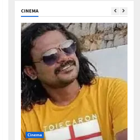
Editors' Picks
വോട്ട് ചെയ്യാന്‍ 13
CINEMA
തിരിച്ചറിയല്‍ രേഖകള്‍
December 1, 2025
0
2
News
Editors' Picks
പത്താം വട്ട നാടക
വിജയവുമായി കോക്കല്ലൂർ
സംസ്ഥാന കലോത്സവ
അരങ്ങിലേക്ക്
3
November 26, 2025
0
Editors' Picks
എന്താണ് തിരഞ്ഞെടുപ്പ്
മാതൃകാ പെരുമാറ്റച്ചട്ടം?
November 10, 2025
0
4
നും
Editors' Picks
Wayanad
പുത്തനുണര്‍വിൽ കുറവാ
ദ്വീപ്; ഒഴുകിയെത്തി
Cinema
സഞ്ചാരികൾ