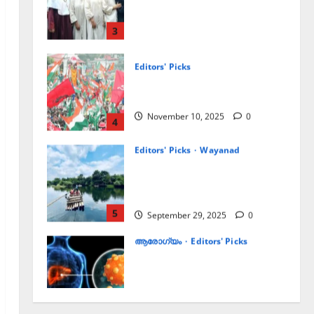
അരങ്ങിലേക്ക്
3
November 26, 2025
0
Editors' Picks
എന്താണ് തിരഞ്ഞെടുപ്പ്
മാതൃകാ പെരുമാറ്റച്ചട്ടം?
November 10, 2025
0
4
Editors' Picks
Wayanad
പുത്തനുണര്‍വിൽ കുറവാ
ദ്വീപ്; ഒഴുകിയെത്തി
സഞ്ചാരികൾ
5
September 29, 2025
0
ആരോഗ്യം
Editors' Picks
ഹെപ്പറ്റൈറ്റിസിന്റെ
ലക്ഷണങ്ങളും പ്രതിരോധ
മാര്‍ഗങ്ങളും
1
January 15, 2026
0