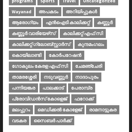
programs
Sports
Travel
Uncategorized
Wayanad
അപകടം
അറിയിപ്പുകള്‍
ആരോഗ്യം
എൻഐടി കാലിക്കറ്റ്
കണ്ണൂര്‍
കണ്ണൂര്‍ വാരിയേഴ്‌സ്
കാലിക്കറ്റ് എഫ് സി
കാലിക്കറ്റ് ഗ്ലോബ്സ്റ്റാർസ്
കുന്ദമംഗലം
കൊയിലാണ്ടി
കോര്‍പറേഷന്‍
ഗോകുലം കേരള എഫ് സി
ചേമഞ്ചേരി
താമരശ്ശേരി
നടുവണ്ണൂര്‍
നാദാപുരം
പന്നിയങ്കര
പാലക്കാട്‌
പേരാമ്പ്ര
പ്രോവിഡന്‍സ് കോളെജ്‌
ഫറോക്ക്
മലപ്പുറം
മെഡിക്കൽ കോളേജ്‌
രാമനാട്ടുകര
വടകര
സൈബര്‍ പാര്‍ക്ക്‌