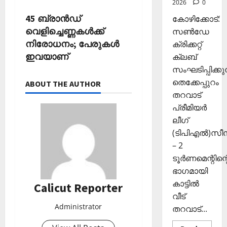
2026
0
ഴു
ര
10,
കി
ങ്ങി
2025
45 ബ്രാന്‍ഡ്
കോഴിക്കോട്:
യെ
ലേ
വെളിച്ചെണ്ണകള്‍ക്ക്
സൺഡേ
0
ത്തി
ക്ക്
നിരോധനം; പേരുകള്‍
ക്രിക്കറ്റ്
സ
ഇവയാണ്‌
ക്ലബ്
ഞ്ചാ
November
സംഘടിപ്പിക്കുന
രി
26,
ക
തെക്കേപ്പുറം
2025
ABOUT THE AUTHOR
ൾ
തറവാട്
0
പ്രീമിയർ
Septembe
ലീഗ്
29,
(ടിപിഎൽ)സ
2025
– 2
0
ടൂർണമെന്റിന്റ
ഭാഗമായി
കാട്ടിൽ
Calicut Reporter
വീട്
Administrator
തറവാട്...