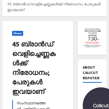
45 ബ്രാന്‍ഡ് വെളിച്ചെണ്ണകള്‍ക്ക് നിരോധനം; പേരുകള്‍
ഇവയാണ്‌
News
45 ബ്രാന്‍ഡ്
വെളിച്ചെണ്ണക
Editors' P
ള്‍ക്ക്
വോ
ട്ട്
ABOUT
നിരോധനം;
ചെ
CALICUT
യ്യാ
REPOTER
2
പേരുകള്‍
ന്‍
News
1
ഇവയാണ്‌
Editors' P
3
പ
തി
സംസ്ഥാനത്തെ
ത്താം
രി
വ
വിപണിയിലുള്ള 45