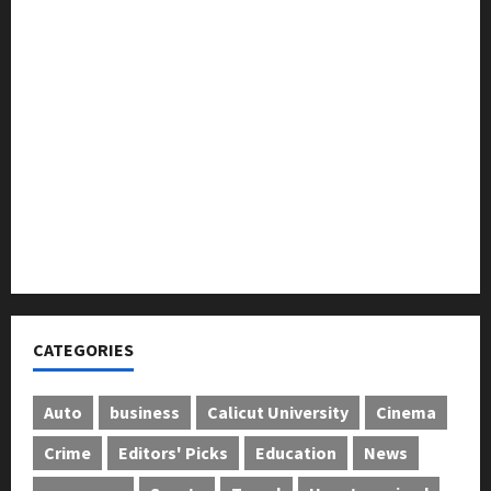
ലഹരിക്കെതിരെ കൈകോർക്കും : ഫുമ്മ
തെക്കേപ്പുറം തറവാട് പ്രീമിയർ ലീഗ്; കാട്ടിൽ വീട്
തറവാട് ടീമിന്റെ ജേഴ്സി പ്രകാശനം
അന്താരാഷ്ട്ര കടുവാ ദിനാചരണം നടത്തി
ഐ.സി.എം.എ.ഐ കരിയര്‍ കൗണ്‍സിലിംഗ് 28ന്
അടിയന്തരാവസ്ഥ വിരുദ്ധ പൗരാവകാശ
കണ്‍വെന്‍ഷന്‍ നടത്തി
CATEGORIES
Auto
business
Calicut University
Cinema
Crime
Editors' Picks
Education
News