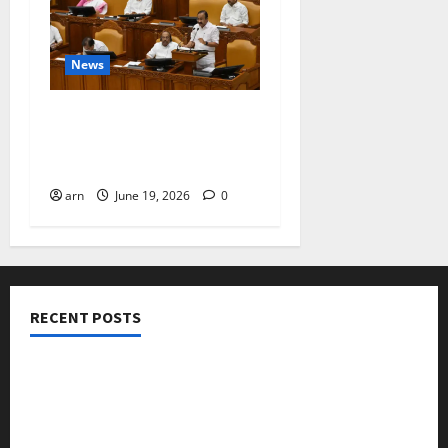
News
ദിശാബോധവും
വികസനോന്മുഖവുമായ
ബജറ്റ്: കാലിക്കറ്റ് ചേമ്പർ
arn
June 19, 2026
0
RECENT POSTS
നടക്കാവ് ഫ്രണ്ട്സ് അസോസിയേഷൻ ചാരിറ്റബിൾ
ട്രസ്റ്റ് വിദ്യാർത്ഥികളെ അനുമോദിച്ചു
മുൻ മേയർ സി മുഹസ്സിൻ അനുസ്മരണം നടത്തി