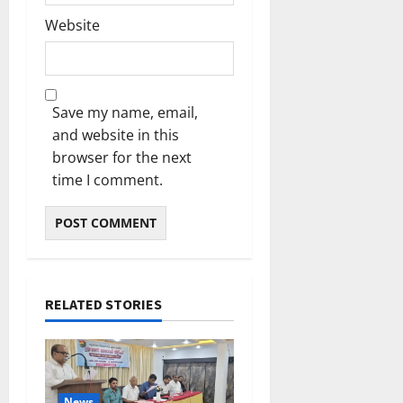
2026
ഹാ
Website
0
ട്രി
ക്
വി
ജ
Save my name, email,
യം
and website in this
browser for the next
February
6,
time I comment.
2026
0
RELATED STORIES
News