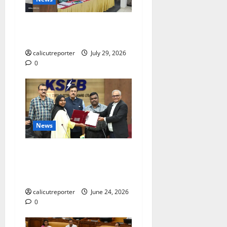
ലഹരിക്കെതിരെ
കൈകോർക്കും : ഫുമ്മ
calicutreporter
July 29, 2026
0
News
കക്കയം പമ്പ്ഡ്
സ്റ്റോറേജ് പദ്ധതി: കരാർ
ഒപ്പ് വെച്ചു
calicutreporter
June 24, 2026
0