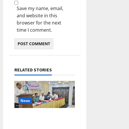
2026
ഹാ
Save my name, email,
0
ട്രി
and website in this
ക്
browser for the next
വി
time I comment.
ജ
യം
February
6,
2026
RELATED STORIES
0
News
ലഹരിക്കെതിരെ
കൈകോർക്കും : ഫുമ്മ