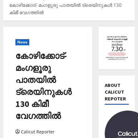
കോഴിക്കോട്- മംഗളൂരു പാതയില്‍ ട്രെയിനുകൾ 130
കിമീ വേഗത്തിൽ
News
കോഴിക്കോട്-
മംഗളൂരു
Editors' P
പാതയില്‍
വോ
ട്ട്
ABOUT
ട്രെയിനുകൾ
ചെ
CALICUT
യ്യാ
REPOTER
2
130 കിമീ
ന്‍
News
1
വേഗത്തിൽ
Editors' P
3
പ
തി
ത്താം
രി
Calicut Reporter
വ