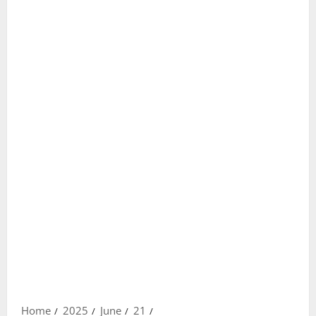
Home
2025
June
21