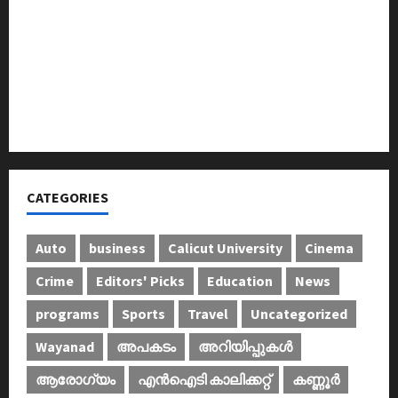
അന്താരാഷ്ട്ര കടുവാ ദിനാചരണം നടത്തി
ഐ.സി.എം.എ.ഐ കരിയര്‍ കൗണ്‍സിലിംഗ് 28ന്
അടിയന്തരാവസ്ഥ വിരുദ്ധ പൗരാവകാശ
കണ്‍വെന്‍ഷന്‍ നടത്തി
CATEGORIES
Auto
business
Calicut University
Cinema
Crime
Editors' Picks
Education
News
programs
Sports
Travel
Uncategorized
Wayanad
അപകടം
അറിയിപ്പുകള്‍
ആരോഗ്യം
എൻഐടി കാലിക്കറ്റ്
കണ്ണൂര്‍