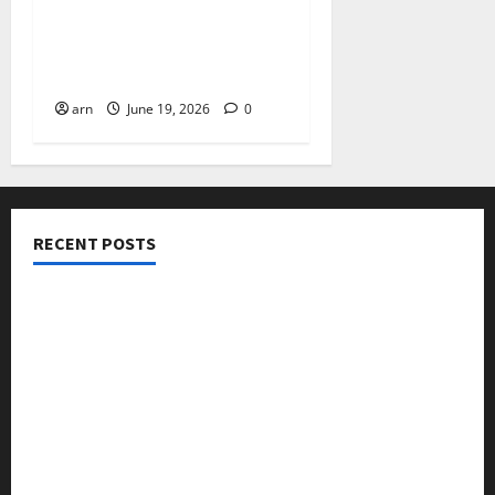
ദിശാബോധവും
വികസനോന്മുഖവുമായ
ബജറ്റ്: കാലിക്കറ്റ് ചേമ്പർ
arn
June 19, 2026
0
RECENT POSTS
നടക്കാവ് ഫ്രണ്ട്സ് അസോസിയേഷൻ ചാരിറ്റബിൾ
ട്രസ്റ്റ് വിദ്യാർത്ഥികളെ അനുമോദിച്ചു
മുൻ മേയർ സി മുഹസ്സിൻ അനുസ്മരണം നടത്തി
ലഹരിക്കെതിരെ കൈകോർക്കും : ഫുമ്മ
തെക്കേപ്പുറം തറവാട് പ്രീമിയർ ലീഗ്; കാട്ടിൽ വീട്
തറവാട് ടീമിന്റെ ജേഴ്സി പ്രകാശനം