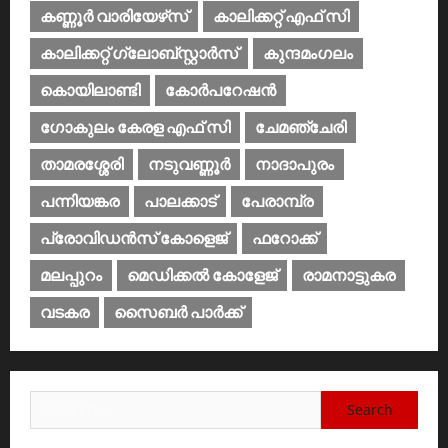
കണ്ണൂര്‍ വാരിയേഴ്‌സ്
കാലിക്കറ്റ് എഫ് സി
കാലിക്കറ്റ് ഗ്ലോബ്സ്റ്റാർസ്
കുന്ദമംഗലം
കൊയിലാണ്ടി
കോര്‍പറേഷന്‍
ഗോകുലം കേരള എഫ് സി
ചേമഞ്ചേരി
താമരശ്ശേരി
നടുവണ്ണൂര്‍
നാദാപുരം
പന്നിയങ്കര
പാലക്കാട്‌
പേരാമ്പ്ര
പ്രോവിഡന്‍സ് കോളെജ്‌
ഫറോക്ക്
മലപ്പുറം
മെഡിക്കൽ കോളേജ്‌
രാമനാട്ടുകര
വടകര
സൈബര്‍ പാര്‍ക്ക്‌
Search
for: