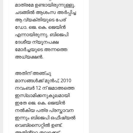
മാത്രമേ ഉണ്ടായിരുന്നുള്ളൂ.
ചടങ്ങിൽ ആശംസ അർപ്പിച്ച
ആ വ്യക്തിയുടെ പേര്
ഡോ. ജെ. കെ. ജെയിൻ
എന്നായിരുന്നു. ബിജെപി
ദേശീയ ന്യൂനപക്ഷ
മോർച്ചയുടെ അന്നത്തെ
അധ്യക്ഷൻ.
അതിന് അഞ്ചു
മാസങ്ങൾക്ക് മുൻപ്, 2010
നവംബർ 12 ന് ജമാഅത്തെ
ഇസ്ലാമിക്കനുകൂലമായി
ഇതേ ജെ. കെ. ജെയിൻ
നൽകിയ പത്ര പ്രസ്താവന
ഇന്നും ബിജെപി ഒഫീഷ്യൽ
വെബ്സൈറ്റിൽ ഉണ്ട്.
അതിൻ്റെ തലക്കെട്ട്