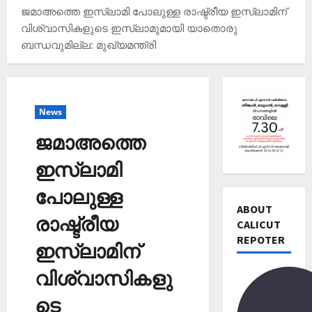
ജമാഅത്തെ ഇസ്ലാമി പോലുള്ള രാഷ്ട്രീയ ഇസ്ലാമിന്
വിശ്വാസികളുടെ ഇസ്ലാമുമായി യാതൊരു
ബന്ധവുമില്ല: മുഖ്യമന്ത്രി
Editors' P
വോ
News
ട്ട്
ചെ
ജമാഅത്തെ
യ്യാ
2
ന്‍
ഇസ്ലാമി
News
1
Editors' P
പോലുള്ള
3
പ
ABOUT
തി
രാഷ്ട്രീയ
ത്താം
CALICUT
രി
വ
REPOTER
3
ച്ച
ഇസ്ലാമിന്
ട്ട
റി
നാ
Editors' P
യ
വിശ്വാസികളു
ട
എ
ല്‍
ക
ന്താ
ടെ
രേ