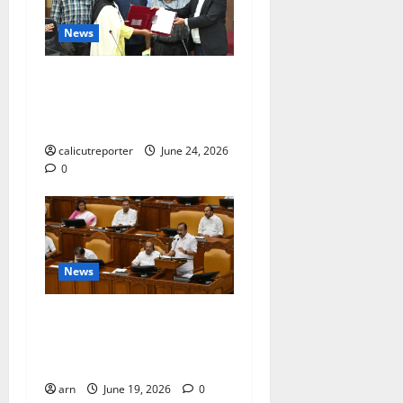
News
കക്കയം പമ്പ്ഡ്
സ്റ്റോറേജ് പദ്ധതി: കരാർ
ഒപ്പ് വെച്ചു
calicutreporter
June 24, 2026
0
News
ദിശാബോധവും
വികസനോന്മുഖവുമായ
ബജറ്റ്: കാലിക്കറ്റ് ചേമ്പർ
arn
June 19, 2026
0