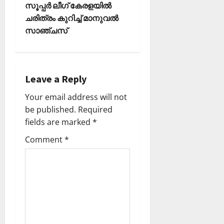
s
സൂപ്പര്‍ ലീഗ് കേരളയില്‍
t
ചരിത്രം കുറിച്ച് മാനുവല്‍
സാഞ്ചസ്
n
a
Leave a Reply
v
Your email address will not
i
be published.
Required
fields are marked
*
g
Comment
*
a
t
i
o