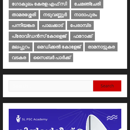
ഗോകുലം കേരള എഫ് സി
ചേമഞ്ചേരി
താമരശ്ശേരി
നടുവണ്ണൂര്‍
നാദാപുരം
പന്നിയങ്കര
പാലക്കാട്‌
പേരാമ്പ്ര
പ്രോവിഡന്‍സ് കോളെജ്‌
ഫറോക്ക്
മലപ്പുറം
മെഡിക്കൽ കോളേജ്‌
രാമനാട്ടുകര
വടകര
സൈബര്‍ പാര്‍ക്ക്‌
Search
for: