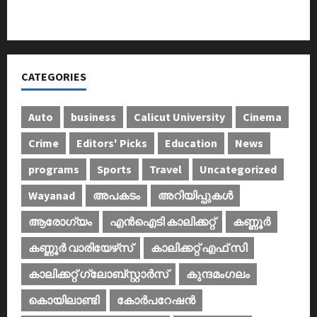
കണ്‍വെന്‍ഷന്‍ നടത്തി
CATEGORIES
Auto
business
Calicut University
Cinema
Crime
Editors' Picks
Education
News
programs
Sports
Travel
Uncategorized
Wayanad
അപകടം
അറിയിപ്പുകള്‍
ആരോഗ്യം
എൻഐടി കാലിക്കറ്റ്
കണ്ണൂര്‍
കണ്ണൂര്‍ വാരിയേഴ്‌സ്
കാലിക്കറ്റ് എഫ് സി
കാലിക്കറ്റ് ഗ്ലോബ്സ്റ്റാർസ്
കുന്ദമംഗലം
കൊയിലാണ്ടി
കോര്‍പറേഷന്‍