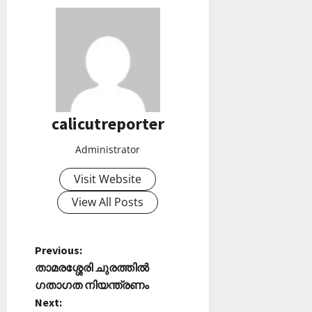
calicutreporter
Administrator
Visit Website
View All Posts
P
Previous:
താമരശ്ശേരി ചുരത്തിൽ
o
ഗതാഗത നിയന്ത്രണം
Next: