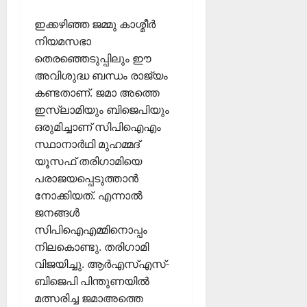
ഇക്കഴിഞ്ഞ ജമ്മു കാശ്മീർ
നിയമസഭാ
തെരഞ്ഞെടുപ്പിലും ഈ
അവിശുദ്ധ ബന്ധം രാജ്യം
കണ്ടതാണ്. ജമാ അത്തെ
ഇസ്ലാമിയും ബിജെപിയും
ഒരുമിച്ചാണ് സിപിഐഎം
സ്ഥാനാർഥി മുഹമ്മദ്‌
യൂസഫ് തരിഗാമിയെ
പരാജയപ്പെടുത്താൻ
നോക്കിയത്. എന്നാൽ
ജനങ്ങൾ
സിപിഐഎമ്മിനൊപ്പം
നിലകൊണ്ടു. തരിഗാമി
വിജയിച്ചു. ആർഎസ്എസ്-
ബിജെപി പിന്തുണയിൽ
മത്സരിച്ച ജമാഅത്തെ