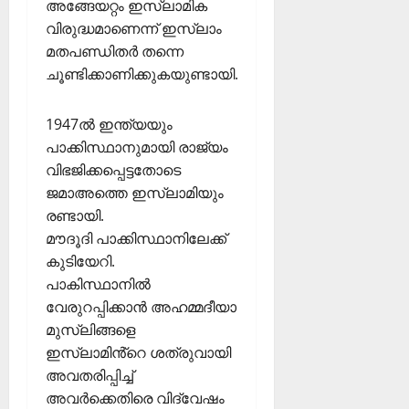
അങ്ങേയറ്റം ഇസ്ലാമിക
22,
യ്ക്ക്
2026
വിരുദ്ധമാണെന്ന് ഇസ്ലാം
ഹാ
മതപണ്ഡിതർ തന്നെ
0
ട്രി
ചൂണ്ടിക്കാണിക്കുകയുണ്ടായി.
ക്
വി
ജ
1947ൽ ഇന്ത്യയും
യം
പാക്കിസ്ഥാനുമായി രാജ്യം
വിഭജിക്കപ്പെട്ടതോടെ
February
ജമാഅത്തെ ഇസ്ലാമിയും
6,
രണ്ടായി.
2026
മൗദൂദി പാക്കിസ്ഥാനിലേക്ക്
0
കുടിയേറി.
പാകിസ്ഥാനിൽ
വേരുറപ്പിക്കാൻ അഹമ്മദീയാ
മുസ്ലിങ്ങളെ
ഇസ്ലാമിൻ്റെ ശത്രുവായി
അവതരിപ്പിച്ച്
അവർക്കെതിരെ വിദ്വേഷം