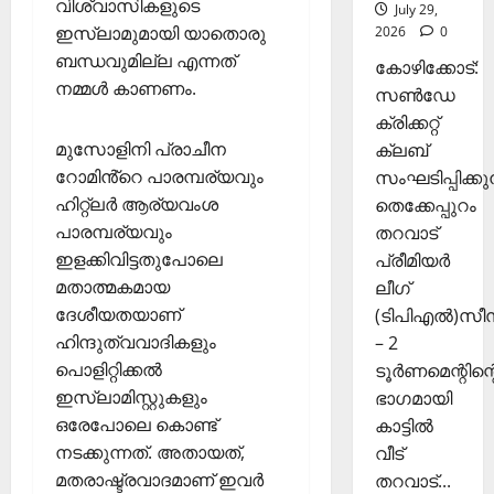
വിശ്വാസികളുടെ
July 29,
ഞ്ചാ
November
ഇസ്ലാമുമായി യാതൊരു
2026
0
രി
26,
ബന്ധവുമില്ല എന്നത്
ക
2025
കോഴിക്കോട്:
ൾ
നമ്മൾ കാണണം.
സൺഡേ
0
ക്രിക്കറ്റ്
Septembe
മുസോളിനി പ്രാചീന
ക്ലബ്
29,
റോമിൻ്റെ പാരമ്പര്യവും
സംഘടിപ്പിക്കുന
2025
ഹിറ്റ്ലർ ആര്യവംശ
തെക്കേപ്പുറം
0
പാരമ്പര്യവും
തറവാട്
ഇളക്കിവിട്ടതുപോലെ
പ്രീമിയർ
മതാത്മകമായ
ലീഗ്
ദേശീയതയാണ്
(ടിപിഎൽ)സ
ഹിന്ദുത്വവാദികളും
– 2
പൊളിറ്റിക്കൽ
ടൂർണമെന്റിന്റ
ഇസ്ലാമിസ്റ്റുകളും
ഭാഗമായി
ഒരേപോലെ കൊണ്ട്
കാട്ടിൽ
നടക്കുന്നത്. അതായത്,
വീട്
മതരാഷ്ട്രവാദമാണ് ഇവർ
തറവാട്...