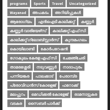
programs
Sports
Travel
Uncategorized
Wayanad
അപകടം
അറിയിപ്പുകള്‍
ആരോഗ്യം
എൻഐടി കാലിക്കറ്റ്
കണ്ണൂര്‍
കണ്ണൂര്‍ വാരിയേഴ്‌സ്
കാലിക്കറ്റ് എഫ് സി
കാലിക്കറ്റ് ഗ്ലോബ്സ്റ്റാർസ്
കുന്ദമംഗലം
കൊയിലാണ്ടി
കോര്‍പറേഷന്‍
ഗോകുലം കേരള എഫ് സി
ചേമഞ്ചേരി
താമരശ്ശേരി
നടുവണ്ണൂര്‍
നാദാപുരം
പന്നിയങ്കര
പാലക്കാട്‌
പേരാമ്പ്ര
പ്രോവിഡന്‍സ് കോളെജ്‌
ഫറോക്ക്
മലപ്പുറം
മെഡിക്കൽ കോളേജ്‌
രാമനാട്ടുകര
വടകര
സൈബര്‍ പാര്‍ക്ക്‌