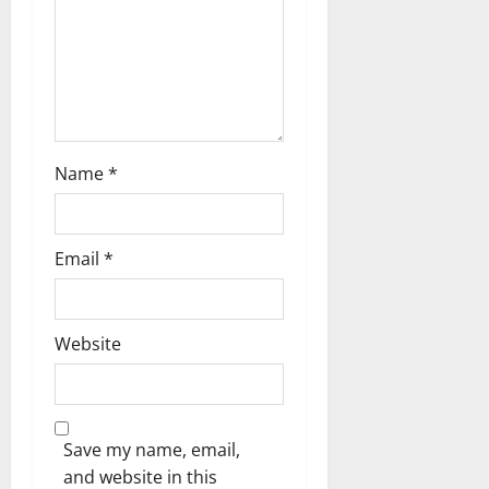
n
0
ട്രി
ക്
വി
ജ
യം
February
Name
*
6,
2026
0
Email
*
Website
Save my name, email,
and website in this