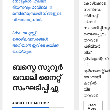
നോട്ടുകള്‍ എല്ലാ
രി
കോഴിക്കോട്:
26,
ദിവസവും രാവിലെ 10
ക
2025
സൺഡേ
മണിക്ക് മുമ്പായി നിങ്ങളുടെ
ൾ
ക്രിക്കറ്റ്
0
വിരല്‍ത്തുമ്പില്‍.
ക്ലബ്
Septembe
സംഘടിപ്പിക്കുന
29,
Advt: ലേറ്റസ്റ്റ്
തെക്കേപ്പുറം
2025
തൊഴിലവസരങ്ങള്‍
തറവാട്
0
അറിയാന്‍ ഇവിടെ ക്ലിക്ക്
പ്രീമിയർ
ചെയ്യുക
ലീഗ്
(ടിപിഎൽ)സ
– 2
ബസ്മെ സുറൂർ
ടൂർണമെന്റിന്റ
ഖവാലി നൈറ്റ്
ഭാഗമായി
കാട്ടിൽ
സംഘടിപ്പിച്ചു
വീട്
തറവാട്...
ABOUT THE AUTHOR
Read
Read
More