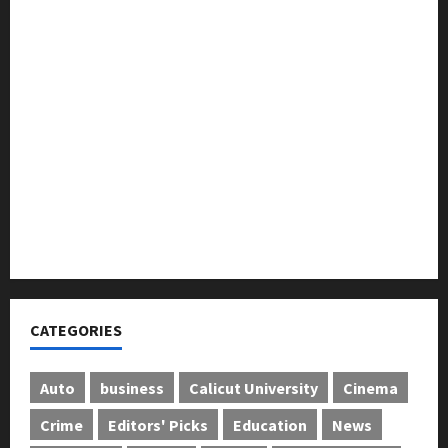
ലഹരിക്കെതിരെ കൈകോർക്കും : ഫുമ്മ
തെക്കേപ്പുറം തറവാട് പ്രീമിയർ ലീഗ്; കാട്ടിൽ വീട്
തറവാട് ടീമിന്റെ ജേഴ്സി പ്രകാശനം
അന്താരാഷ്ട്ര കടുവാ ദിനാചരണം നടത്തി
ഐ.സി.എം.എ.ഐ കരിയര്‍ കൗണ്‍സിലിംഗ് 28ന്
അടിയന്തരാവസ്ഥ വിരുദ്ധ പൗരാവകാശ
കണ്‍വെന്‍ഷന്‍ നടത്തി
CATEGORIES
Auto
business
Calicut University
Cinema
Crime
Editors' Picks
Education
News