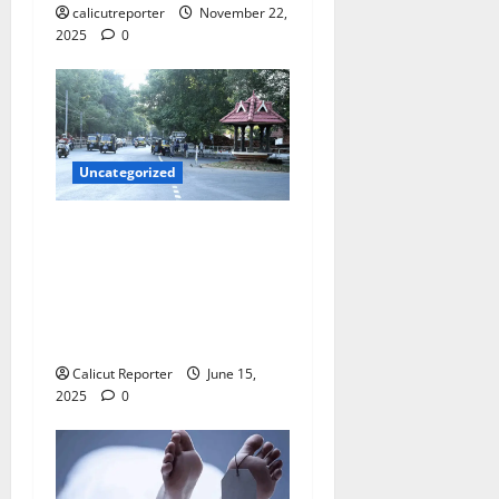
calicutreporter
November 22,
2025
0
Uncategorized
മാനാഞ്ചിറ മുതൽ
വെള്ളിമാടുകുന്ന് റോഡ്
വികസനം
പൂർത്തിയാക്കും: മന്ത്രി
റിയാസ്
Calicut Reporter
June 15,
2025
0