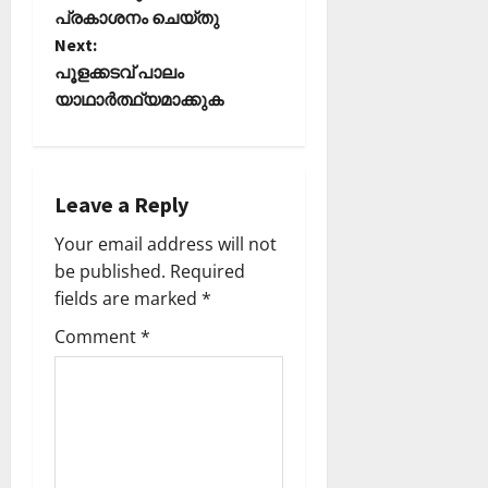
o
പ്രകാശനം ചെയ്തു
Next:
s
പൂളക്കടവ് പാലം
t
യാഥാർത്ഥ്യമാക്കുക
n
a
Leave a Reply
v
Your email address will not
be published.
Required
i
fields are marked
*
g
Comment
*
a
t
i