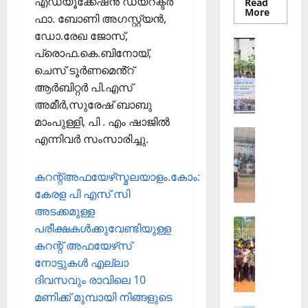
എഡ്യൂക്കേഷൻ ഡയറക്ടർ
Read
Read
More
ഫാ. ബോണി അഗസ്റ്റ്യൻ,
more
about
ഡോ.രേഖ ജോസ്,
തെക്കേപ്
Sports
തറവാട്
പ്രൊഫ.കെ.ബിനോയ്,
ഇ
പ്രീമിയ
ലീഗ്;
ചെസ് ടൂർണമെൻ്റ്
.
കാട്ടിൽ
ആർബിറ്റർ പി.എസ്
എ
വീട്
തറവാട്
സ്
അമീർ,സുരേഷ് ബാബു
ടീമിന്റെ
ജേഴ്സി
.
മാംപുള്ളി, പി . എം ഷാജിൽ
പ്രകാശ
Sports
ഐ
എന്നിവർ സംസാരിച്ചു.
ആ
.
ഴ്ച
സി
കറന്റ്അഫയേഴ്‌സ്മലയാളം.കോം:
വ
7
ട്ടം
കേരള പി എസ് സി
5
ജി
-ാം
അടക്കമുള്ള
Sports
എ
വാ
പരീക്ഷകള്‍ക്കുവേണ്ടിയുള്ള
ജി
ല്‍പി
ർ
കറന്റ് അഫയേഴ്‌സ്
ല്ലാ
സ്‌
ഷി
നോട്ടുകള്‍ എല്ലാ
ജൂ
കൂ
കാ
ദിവസവും രാവിലെ 10
നി
ളി
ഘോ
മണിക്ക് മുമ്പായി നിങ്ങളുടെ
യ
ല്‍
ഷ