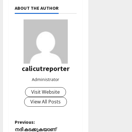
2026
ഹാ
ABOUT THE AUTHOR
0
ട്രി
ക്
വി
ജ
യം
February
6,
2026
calicutreporter
0
Administrator
Visit Website
View All Posts
P
Previous:
നദി കടക്കുകയാണ്