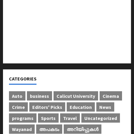
തെക്കേപ്പുറം തറവാട് പ്രീമിയർ ലീഗ്; കാട്ടിൽ വീട്
തറവാട് ടീമിന്റെ ജേഴ്സി പ്രകാശനം
അന്താരാഷ്ട്ര കടുവാ ദിനാചരണം നടത്തി
ഐ.സി.എം.എ.ഐ കരിയര്‍ കൗണ്‍സിലിംഗ് 28ന്
അടിയന്തരാവസ്ഥ വിരുദ്ധ പൗരാവകാശ
കണ്‍വെന്‍ഷന്‍ നടത്തി
CATEGORIES
Auto
business
Calicut University
Cinema
Crime
Editors' Picks
Education
News
programs
Sports
Travel
Uncategorized
Wayanad
അപകടം
അറിയിപ്പുകള്‍