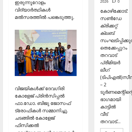
0
ത്തി
2026
0
ഇരുന്നൂറോളം
ക്ക്
സ
വിദ്യാർത്ഥികൾ
കോഴിക്കോട്:
ഞ്ചാ
മൽസരത്തിൽ പങ്കെടുത്തു.
November
സൺഡേ
രി
26,
ക്രിക്കറ്റ്
ക
2025
ക്ലബ്
ൾ
0
സംഘടിപ്പിക്കുന
തെക്കേപ്പുറം
Septembe
29,
തറവാട്
2025
പ്രീമിയർ
ലീഗ്
0
(ടിപിഎൽ)സ
– 2
വിജയികൾക്ക് ദേവഗിരി
ടൂർണമെന്റിന്റ
കോളേജ് പ്രിൻസിപ്പൽ
ഭാഗമായി
ഫാ.ഡോ. ബിജു ജോസഫ്
കാട്ടിൽ
ട്രോഫികൾ സമ്മാനിച്ചു.
വീട്
ചടങ്ങിൽ കോളേജ്
തറവാട്...
ഫിസിക്കൽ