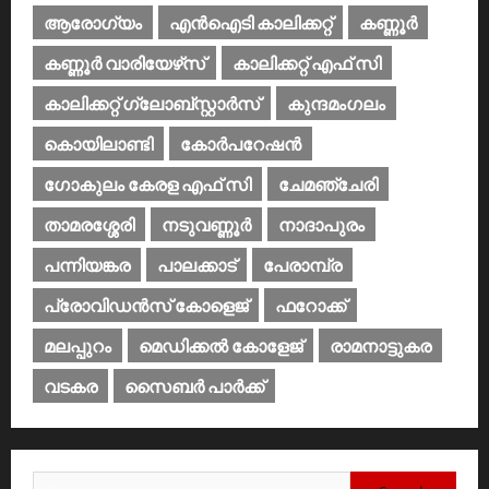
ആരോഗ്യം
എൻഐടി കാലിക്കറ്റ്
കണ്ണൂര്‍
കണ്ണൂര്‍ വാരിയേഴ്‌സ്
കാലിക്കറ്റ് എഫ് സി
കാലിക്കറ്റ് ഗ്ലോബ്സ്റ്റാർസ്
കുന്ദമംഗലം
കൊയിലാണ്ടി
കോര്‍പറേഷന്‍
ഗോകുലം കേരള എഫ് സി
ചേമഞ്ചേരി
താമരശ്ശേരി
നടുവണ്ണൂര്‍
നാദാപുരം
പന്നിയങ്കര
പാലക്കാട്‌
പേരാമ്പ്ര
പ്രോവിഡന്‍സ് കോളെജ്‌
ഫറോക്ക്
മലപ്പുറം
മെഡിക്കൽ കോളേജ്‌
രാമനാട്ടുകര
വടകര
സൈബര്‍ പാര്‍ക്ക്‌
Search