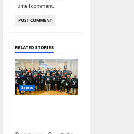
time I comment.
RELATED STORIES
Sports
തെക്കേപ്പുറം തറവാട്
പ്രീമിയർ ലീഗ്; കാട്ടിൽ
വീട് തറവാട് ടീമിന്റെ
ജേഴ്സി പ്രകാശനം