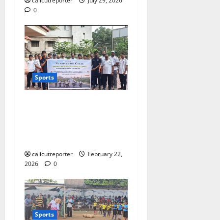
calicutreporter
July 29, 2026
0
Sports
ഇ.എസ്.ഐ.സി 75-ാം
വാർഷികാഘോഷങ്ങളു
ടെ ഭാഗമായി സൈക്കിൾ
റാലി സംഘടിപ്പിച്ചു
calicutreporter
February 22,
2026
0
Sports