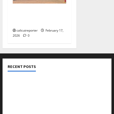
ആഴ്ചവട്ടം ജിഎല്‍പി
സ്‌കൂളില്‍ ഫുട്‌ബോള്‍
ക്യാമ്പ്
calicutreporter
February 17,
2026
0
RECENT POSTS
നടക്കാവ് ഫ്രണ്ട്സ് അസോസിയേഷൻ ചാരിറ്റബിൾ
ട്രസ്റ്റ് വിദ്യാർത്ഥികളെ അനുമോദിച്ചു
മുൻ മേയർ സി മുഹസ്സിൻ അനുസ്മരണം നടത്തി
ലഹരിക്കെതിരെ കൈകോർക്കും : ഫുമ്മ