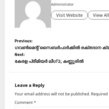
Administrator
Visit Website
View Al
P
Previous:
ഗവൺമെന്റ് സൈബർപാർക്കിൽ രക്തദാന ക്യാമ്പ
o
Next:
s
കേരള പ്രീമിയര്‍ ലീഗ് 2; കണ്ണൂരില്‍
t
n
Leave a Reply
a
Your email address will not be published.
Required 
v
Comment
*