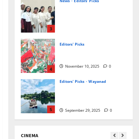
വിജയവുമായി കോക്കല്ലൂർ
സംസ്ഥാന കലോത്സവ
അരങ്ങിലേക്ക്
3
November 26, 2025
0
Editors' Picks
എന്താണ് തിരഞ്ഞെടുപ്പ്
മാതൃകാ പെരുമാറ്റച്ചട്ടം?
November 10, 2025
0
4
Editors' Picks
Wayanad
പുത്തനുണര്‍വിൽ കുറവാ
ദ്വീപ്; ഒഴുകിയെത്തി
സഞ്ചാരികൾ
5
September 29, 2025
0
ആരോഗ്യം
Editors' Picks
ഹെപ്പറ്റൈറ്റിസിന്റെ
ലക്ഷണങ്ങളും പ്രതിരോധ
മാര്‍ഗങ്ങളും
CINEMA
1
January 15, 2026
0