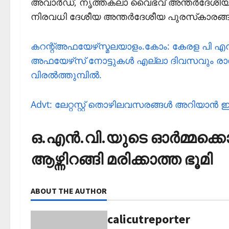
അവാര്‍ഡ്, നൃത്തകലാ വൈഭവ് അന്തര്‍ദേശീയ അവ
നിരവധി ദേശീയ അന്തര്‍ദേശീയ പുരസ്‌കാരങ്ങള്‍ 
കറന്റ്അഫയേഴ്‌സ്മലയാളം.കോം: കേരള പി എസ് സ
അഫയേഴ്‌സ് നോട്ടുകള്‍ എല്ലാ ദിവസവും രാവി
വിരല്‍ത്തുമ്പില്‍.
Advt: ലേറ്റസ്റ്റ് തൊഴിലവസരങ്ങള്‍ അറിയാന്‍ 
ഒ.എന്‍.വി.യുടെ ഓര്‍മ്മക്ക
ആഴ്ന്നിറങ്ങി മരിക്കാത്ത ഭൂമി
ABOUT THE AUTHOR
calicutreporter