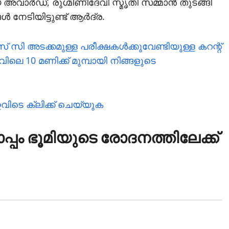
ാര്‍ഡ്, രുഗ്മിണീദേവി സ്മൃതി സമ്മാന്‍ തുടങ്ങി
നേടിയിട്ടുണ്ട് ആര്‍ദ്ര.
ി അടക്കമുള്ള പരീക്ഷകള്‍ക്കുവേണ്ടിയുള്ള കറന്റ്
ലെ 10 മണിക്ക് മുമ്പായി നിങ്ങളുടെ
ഇവിടെ ക്ലിക്ക് ചെയ്യുക
ൊപ്പം ഭൂമിയുടെ രോദനത്തിലേക്ക്
Cinema
അരുണും മിഥു
പ്രധാന
കഥാപാത്രങ്ങ