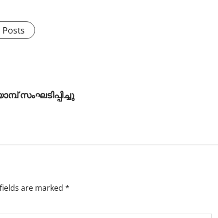
കുന്ന ചിത്രത്ത
l Posts
വയനാട്ടില്‍
തുടക്കമായി
calicutreporter
September 17, 2025
് സംഘടിപ്പിച്ചു
fields are marked
*