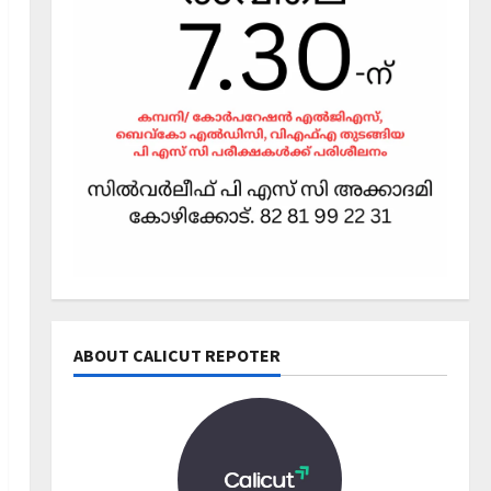
Editors' Picks
വോട്ട് ചെയ്യാന്‍ 13
തിരിച്ചറിയല്‍ രേഖകള്‍
December 1, 2025
0
2
News
Editors' Picks
പത്താം വട്ട നാടക
വിജയവുമായി കോക്കല്ലൂർ
സംസ്ഥാന കലോത്സവ
അരങ്ങിലേക്ക്
3
ABOUT CALICUT REPOTER
November 26, 2025
0
Editors' Picks
എന്താണ് തിരഞ്ഞെടുപ്പ്
മാതൃകാ പെരുമാറ്റച്ചട്ടം?
November 10, 2025
0
4