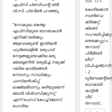
2026
0
രി
26,
എഫ്‌സി പ്രസിഡന്റ് ശ്രീ.
ക
2025
കോഴിക്കോട്:
വി.സി. പ്രവീൺ പറഞ്ഞു.
ൾ
സൺഡേ
0
ക്രിക്കറ്റ്
“ഗോകുലം കേരള
Septembe
ക്ലബ്
29,
എഫ്‌സിയുടെ ഭാഗമാകാൻ
സംഘടിപ്പിക്കുന
2025
എനിക്ക് ശരിക്കും
തെക്കേപ്പുറം
ആവേശമുണ്ട്. ഇന്ത്യൻ
0
തറവാട്
ഫുട്ബോളിൽ ഒരുപാട്
പ്രീമിയർ
നേട്ടങ്ങളുണ്ടാക്കിയ ഒരു
ലീഗ്
ക്ലബ്ബണിത് ഒരുമിച്ച്, നമുക്ക്
(ടിപിഎൽ)സ
വലിയ കാര്യങ്ങൾ
– 2
നേടാനും സാധിക്കും,
ടൂർണമെന്റിന്റ
ചാമ്പ്യൻഷിപ്പ്
ഭാഗമായി
ലക്ഷ്യമിടാനും കഴിയുമെന്ന്
കാട്ടിൽ
ഞാൻ വിശ്വസിക്കുന്നു”
വീട്
എന്ന് ഹെഡ് കോച്ച് ജോസ്
തറവാട്...
ഹെവിയ.