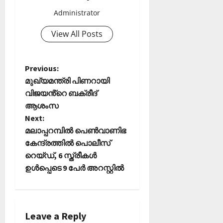
2026
ഹാ
Administrator
0
ട്രി
ക്
View All Posts
വി
ജ
യം
P
Previous:
മുഖ്യമന്ത്രി പിണറായി
February
o
വിജയൻ്റെ ബക്രീദ്
6,
ആശംസ
2026
s
Next:
0
t
മലാപ്പറമ്പിൽ പെൺവാണിഭ
കേന്ദ്രത്തിൽ പൊലീസ്
n
റെയ്ഡ്, 6 സ്ത്രീകൾ
ഉൾപ്പെടെ 9 പേർ അറസ്റ്റിൽ
a
v
i
Leave a Reply