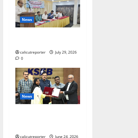
News
ലഹരിക്കെതിരെ
കൈകോർക്കും : ഫുമ്മ
calicutreporter
July 29, 2026
0
News
കക്കയം പമ്പ്ഡ്
സ്റ്റോറേജ് പദ്ധതി: കരാർ
ഒപ്പ് വെച്ചു
calicutreporter
June 24, 2026