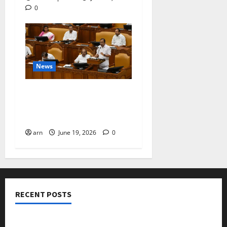
0
News
ദിശാബോധവും
വികസനോന്മുഖവുമായ
ബജറ്റ്: കാലിക്കറ്റ് ചേമ്പർ
arn
June 19, 2026
0
RECENT POSTS
നടക്കാവ് ഫ്രണ്ട്സ് അസോസിയേഷൻ ചാരിറ്റബിൾ