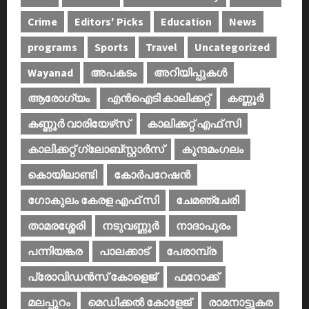
Crime
Editors' Picks
Education
News
programs
Sports
Travel
Uncategorized
Wayanad
അപകടം
അറിയിപ്പുകള്‍
ആരോഗ്യം
എൻഐടി കാലിക്കറ്റ്
കണ്ണൂര്‍
കണ്ണൂര്‍ വാരിയേഴ്‌സ്
കാലിക്കറ്റ് എഫ് സി
കാലിക്കറ്റ് ഗ്ലോബ്സ്റ്റാർസ്
കുന്ദമംഗലം
കൊയിലാണ്ടി
കോര്‍പറേഷന്‍
ഗോകുലം കേരള എഫ് സി
ചേമഞ്ചേരി
താമരശ്ശേരി
നടുവണ്ണൂര്‍
നാദാപുരം
പന്നിയങ്കര
പാലക്കാട്‌
പേരാമ്പ്ര
പ്രോവിഡന്‍സ് കോളെജ്‌
ഫറോക്ക്
മലപ്പുറം
മെഡിക്കൽ കോളേജ്‌
രാമനാട്ടുകര