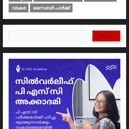
വടകര
സൈബര്‍ പാര്‍ക്ക്‌
Search
for: