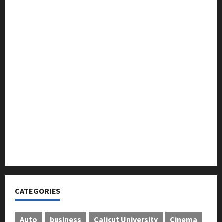
ട്രസ്റ്റ് വിദ്യാർത്ഥികളെ അനുമോദിച്ചു
മുൻ മേയർ സി മുഹസ്സിൻ അനുസ്മരണം നടത്തി
ലഹരിക്കെതിരെ കൈകോർക്കും : ഫുമ്മ
തെക്കേപ്പുറം തറവാട് പ്രീമിയർ ലീഗ്; കാട്ടിൽ വീട്
തറവാട് ടീമിന്റെ ജേഴ്സി പ്രകാശനം
അന്താരാഷ്ട്ര കടുവാ ദിനാചരണം നടത്തി
ഐ.സി.എം.എ.ഐ കരിയര്‍ കൗണ്‍സിലിംഗ് 28ന്
അടിയന്തരാവസ്ഥ വിരുദ്ധ പൗരാവകാശ
കണ്‍വെന്‍ഷന്‍ നടത്തി
CATEGORIES
Auto
business
Calicut University
Cinema