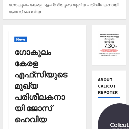
ഗോകുലം കേരള എഫ്‌സിയുടെ മുഖ്യ പരിശീലകനായി
ജോസ് ഹെവിയ
Editors' P
വോ
News
ട്ട്
ചെ
ഗോകുലം
യ്യാ
2
ന്‍
കേരള
News
1
Editors' P
എഫ്‌സിയുടെ
3
പ
ABOUT
തി
മുഖ്യ
ത്താം
CALICUT
രി
വ
REPOTER
3
ച്ച
പരിശീലകനാ
ട്ട
റി
നാ
Editors' P
യ
യി ജോസ്
ട
എ
ല്‍
ക
ന്താ
ഹെവിയ
രേ
വി
ണ്
ഖ
ജ
തി