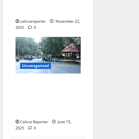
സമ്മാനം പാലക്കാട് വിറ്റ
ടിക്കറ്റിന്‌
calicutreporter
November 22,
2025
0
Uncategorized
മാനാഞ്ചിറ മുതൽ
വെള്ളിമാടുകുന്ന് റോഡ്
വികസനം
പൂർത്തിയാക്കും: മന്ത്രി
റിയാസ്
Calicut Reporter
June 15,
2025
0