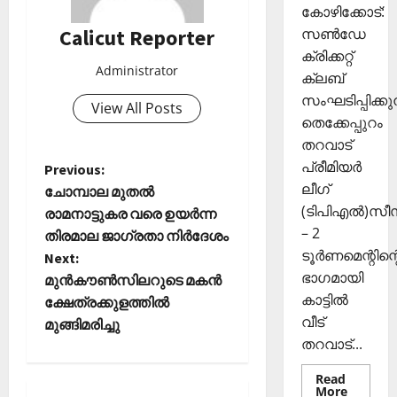
കി
ങ്ങി
2025
കോഴിക്കോട്:
യെ
ലേ
Calicut Reporter
സൺഡേ
0
ത്തി
ക്ക്
ക്രിക്കറ്റ്
സ
Administrator
ക്ലബ്
ഞ്ചാ
November
സംഘടിപ്പിക്കുന
രി
View All Posts
26,
ക
തെക്കേപ്പുറം
2025
ൾ
തറവാട്
0
പ്രീമിയർ
P
Previous:
Septembe
ലീഗ്
ചോമ്പാല മുതൽ
29,
o
(ടിപിഎൽ)സ
രാമനാട്ടുകര വരെ ഉയർന്ന
2025
– 2
തിരമാല ജാഗ്രതാ നിർദേശം
s
0
ടൂർണമെന്റിന്റ
Next:
ഭാഗമായി
t
മുന്‍കൗണ്‍സിലറുടെ മകന്‍
കാട്ടിൽ
ക്ഷേത്രക്കുളത്തില്‍
n
വീട്
മുങ്ങിമരിച്ചു
തറവാട്...
a
Read
Read
More