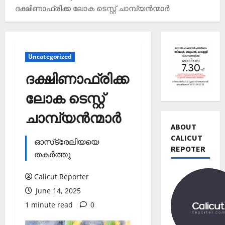
ദക്ഷിണാഫ്രിക്ക ലോക ടെസ്റ്റ് ചാമ്പ്യൻന്മാർ
Uncategorized
ദക്ഷിണാഫ്രിക്ക
ലോക ടെസ്റ്റ്
Editors' P
ചാമ്പ്യൻന്മാർ
വോ
ട്ട്
ABOUT
ചെ
CALICUT
ഓസ്‌ട്രേലിയയെ
യ്യാ
REPOTER
2
തകര്‍ത്തു
ന്‍
News
1
Calicut Reporter
Editors' P
3
പ
June 14, 2025
തി
ത്താം
രി
1 minute read
0
വ
3
ച്ച
ട്ട
റി