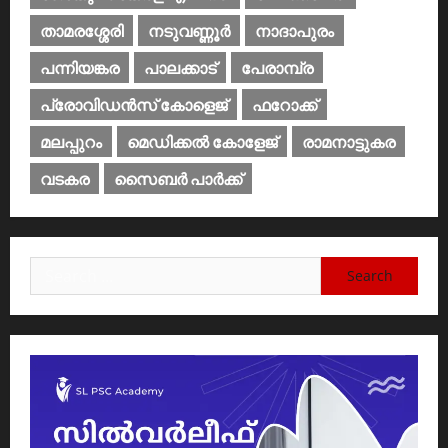
താമരശ്ശേരി
നടുവണ്ണൂര്‍
നാദാപുരം
പന്നിയങ്കര
പാലക്കാട്‌
പേരാമ്പ്ര
പ്രോവിഡന്‍സ് കോളെജ്‌
ഫറോക്ക്
മലപ്പുറം
മെഡിക്കൽ കോളേജ്‌
രാമനാട്ടുകര
വടകര
സൈബര്‍ പാര്‍ക്ക്‌
Search
for: