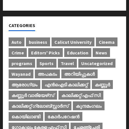
കണ്‍വെന്‍ഷന്‍ നടത്തി
CATEGORIES
Auto
business
Calicut University
Cinema
Crime
Editors' Picks
Education
News
programs
Sports
Travel
Uncategorized
Wayanad
അപകടം
അറിയിപ്പുകള്‍
ആരോഗ്യം
എൻഐടി കാലിക്കറ്റ്
കണ്ണൂര്‍
കണ്ണൂര്‍ വാരിയേഴ്‌സ്
കാലിക്കറ്റ് എഫ് സി
കാലിക്കറ്റ് ഗ്ലോബ്സ്റ്റാർസ്
കുന്ദമംഗലം
കൊയിലാണ്ടി
കോര്‍പറേഷന്‍
ഗോകുലം കേരള എഫ് സി
ചേമഞ്ചേരി