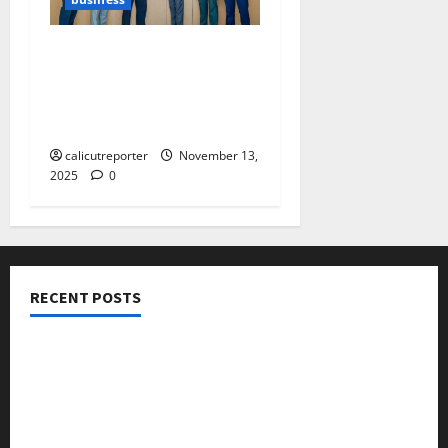
മലബാര്‍ ഗോള്‍ഡിന്റെ
ഹംഗര്‍ ഫ്രീ വേള്‍ഡ്
പദ്ധതി ആഗോള
തലത്തിലേക്ക്
calicutreporter
November 13,
2025
0
RECENT POSTS
നടക്കാവ് ഫ്രണ്ട്സ് അസോസിയേഷൻ ചാരിറ്റബിൾ
ട്രസ്റ്റ് വിദ്യാർത്ഥികളെ അനുമോദിച്ചു
മുൻ മേയർ സി മുഹസ്സിൻ അനുസ്മരണം നടത്തി