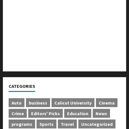
ലഹരിക്കെതിരെ കൈകോർക്കും : ഫുമ്മ
തെക്കേപ്പുറം തറവാട് പ്രീമിയർ ലീഗ്; കാട്ടിൽ വീട്
തറവാട് ടീമിന്റെ ജേഴ്സി പ്രകാശനം
അന്താരാഷ്ട്ര കടുവാ ദിനാചരണം നടത്തി
ഐ.സി.എം.എ.ഐ കരിയര്‍ കൗണ്‍സിലിംഗ് 28ന്
അടിയന്തരാവസ്ഥ വിരുദ്ധ പൗരാവകാശ
കണ്‍വെന്‍ഷന്‍ നടത്തി
CATEGORIES
Auto
business
Calicut University
Cinema
Crime
Editors' Picks
Education
News
programs
Sports
Travel
Uncategorized