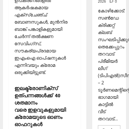
ഉപകരണങ്ങളിൽ
2026
0
ഴു
ര
10,
ആകർഷകമായ
കി
ങ്ങി
2025
കോഴിക്കോട്:
എക്സ്ചേഞ്ച്
യെ
ലേ
സൺഡേ
0
ത്തി
ബോണസുകൾ, മുൻനിര
ക്ക്
ക്രിക്കറ്റ്
സ
ബാങ്ക് പങ്കാളികളുമായി
ക്ലബ്
ഞ്ചാ
November
ചേർന്ന് തൽക്ഷണ
സംഘടിപ്പിക്കുന
രി
26,
സേവിംഗ്‌സ്,
ക
തെക്കേപ്പുറം
2025
സൗകര്യപ്രദമായ
ൾ
തറവാട്
ഇഎംഐ ഓപ്ഷനുകൾ
0
പ്രീമിയർ
എന്നിവയും ക്രോമ
Septembe
ലീഗ്
ഒരുക്കിയിട്ടുണ്ട്.
29,
(ടിപിഎൽ)സ
2025
– 2
ഇലക്ട്രോണിക്‌സ്
0
ടൂർണമെന്റിന്റ
ഉത്പന്നങ്ങള്‍ക്ക് 40
ഭാഗമായി
ശതമാനം
കാട്ടിൽ
വരെ ഇളവുകളുമായി
വീട്
ക്രോമയുടെ ഓണം
തറവാട്...
ഓഫറുകള്‍