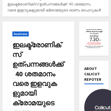
ഇലക്ട്രോണിക്‌സ് ഉത്പന്നങ്ങള്‍ക്ക് 40 ശതമാനം
വരെ ഇളവുകളുമായി ക്രോമയുടെ ഓണം ഓഫറുകള്‍
business
ഇലക്ട്രോണിക്‌
സ്
Editors' P
ഉത്പന്നങ്ങള്‍ക്ക്
വോ
ട്ട്
ABOUT
40 ശതമാനം
ചെ
CALICUT
യ്യാ
REPOTER
2
വരെ ഇളവുക
ന്‍
News
1
ളുമായി
Editors' P
3
പ
തി
ക്രോമയുടെ
ത്താം
രി
വ