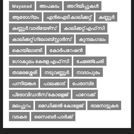
Wayanad
അപകടം
അറിയിപ്പുകള്‍
ആരോഗ്യം
എൻഐടി കാലിക്കറ്റ്
കണ്ണൂര്‍
കണ്ണൂര്‍ വാരിയേഴ്‌സ്
കാലിക്കറ്റ് എഫ് സി
കാലിക്കറ്റ് ഗ്ലോബ്സ്റ്റാർസ്
കുന്ദമംഗലം
കൊയിലാണ്ടി
കോര്‍പറേഷന്‍
ഗോകുലം കേരള എഫ് സി
ചേമഞ്ചേരി
താമരശ്ശേരി
നടുവണ്ണൂര്‍
നാദാപുരം
പന്നിയങ്കര
പാലക്കാട്‌
പേരാമ്പ്ര
പ്രോവിഡന്‍സ് കോളെജ്‌
ഫറോക്ക്
മലപ്പുറം
മെഡിക്കൽ കോളേജ്‌
രാമനാട്ടുകര
വടകര
സൈബര്‍ പാര്‍ക്ക്‌