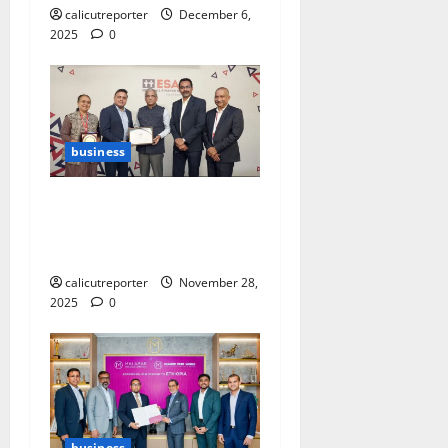
calicutreporter
December 6,
2025
0
business
ഇഎസ്ജി റേറ്റിംഗില്‍
മികവ് പുലര്‍ത്തി
ഇസാഫ് ബാങ്ക്
calicutreporter
November 28,
2025
0
business