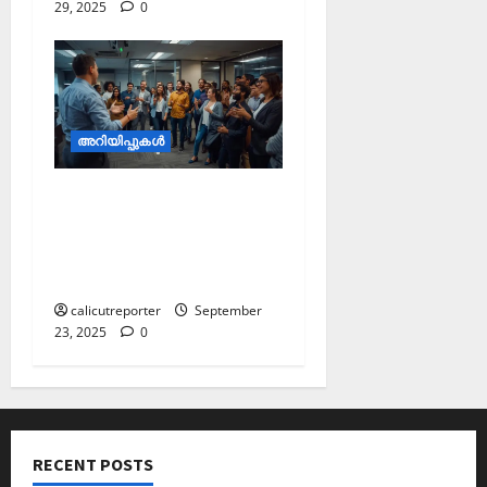
29, 2025
0
അറിയിപ്പുകള്‍
റിസർജ് ഇൻ്റർ
കോളജിയറ്റ്
മത്സരങ്ങൾക്ക് അപേക്ഷ
ക്ഷണിച്ചു
calicutreporter
September
23, 2025
0
RECENT POSTS