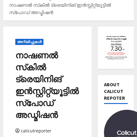
നാഷണല്‍ സ്‌കില്‍ ട്രെയിനിങ് ഇന്‍സ്റ്റിറ്റ്യൂട്ടില്‍
സ്‌പോഡ് അഡ്മിഷന്‍
അറിയിപ്പുകള്‍
നാഷണല്‍
സ്‌കില്‍
Editors' P
ട്രെയിനിങ്
വോ
ട്ട്
ABOUT
ഇന്‍സ്റ്റിറ്റ്യൂട്ടില്‍
ചെ
CALICUT
യ്യാ
REPOTER
2
സ്‌പോഡ്
ന്‍
News
1
അഡ്മിഷന്‍
Editors' P
3
പ
തി
ത്താം
രി
calicutreporter
വ