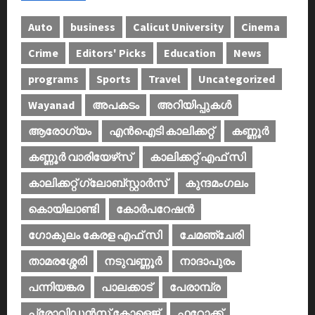
Auto
business
Calicut University
Cinema
Crime
Editors' Picks
Education
News
programs
Sports
Travel
Uncategorized
Wayanad
അപകടം
അറിയിപ്പുകള്‍
ആരോഗ്യം
എൻഐടി കാലിക്കറ്റ്
കണ്ണൂര്‍
കണ്ണൂര്‍ വാരിയേഴ്‌സ്
കാലിക്കറ്റ് എഫ് സി
കാലിക്കറ്റ് ഗ്ലോബ്സ്റ്റാർസ്
കുന്ദമംഗലം
കൊയിലാണ്ടി
കോര്‍പറേഷന്‍
ഗോകുലം കേരള എഫ് സി
ചേമഞ്ചേരി
താമരശ്ശേരി
നടുവണ്ണൂര്‍
നാദാപുരം
പന്നിയങ്കര
പാലക്കാട്‌
പേരാമ്പ്ര
പ്രോവിഡന്‍സ് കോളെജ്‌
ഫറോക്ക്