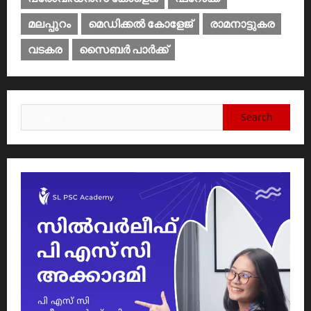
മലപ്പുറം
മെഡിക്കൽ കോളേജ്‌
രാമനാട്ടുകര
വടകര
സൈബര്‍ പാര്‍ക്ക്‌
Search
for: