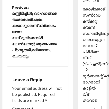
2026
0
ഴു
ര
10,
കി
P
Previous:
ങ്ങി
2025
കോഴിക്കോട്:
യെ
ലേ
മണ്ണിടിച്ചില്‍; വാഹനങ്ങള്‍
സൺഡേ
0
o
ത്തി
ക്ക്
താമരശേരി ചുരം
ക്രിക്കറ്റ്
സ
കയറരുതെന്ന് നിര്‍ദേശം
ക്ലബ്
s
ഞ്ചാ
November
Next:
സംഘടിപ്പിക്കുന
രി
26,
t
31ന് മുഖ്യമന്ത്രി
ക
തെക്കേപ്പുറം
2025
കോഴിക്കോട്ട്; തുരങ്കപാത
ൾ
തറവാട്
n
0
പ്രവൃത്തി ഉദ്ഘാടനം
പ്രീമിയർ
ചെയ്യും
Septembe
ലീഗ്
a
29,
(ടിപിഎൽ)സ
2025
v
– 2
0
ടൂർണമെന്റിന്റ
i
Leave a Reply
ഭാഗമായി
കാട്ടിൽ
Your email address will not
g
വീട്
be published.
Required
a
തറവാട്...
fields are marked
*