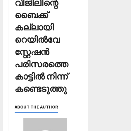
വിജിലിന്റെ
2026
ഹാ
0
ട്രി
ബൈക്ക്
ക്
കല്ലായി
വി
ജ
റെയില്‍വേ
യം
സ്റ്റേഷൻ
February
6,
പരിസരത്തെ
2026
കാട്ടില്‍ നിന്ന്
0
കണ്ടെടുത്തു
ABOUT THE AUTHOR