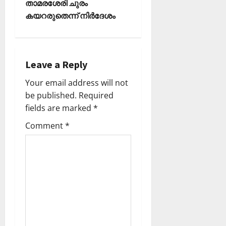
താമരശേരി ചുരം
n
കയറരുതെന്ന് നിര്‍ദേശം
a
v
Leave a Reply
i
Your email address will not
be published.
Required
g
fields are marked
*
a
Comment
*
t
i
o
n