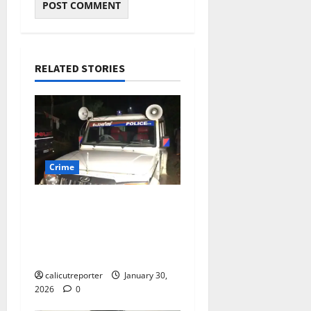
RELATED STORIES
Crime
ഓണ്‍ലൈന്‍ ഷെയര്‍
ട്രേഡിങിന്റെ പേരില്‍ 78
ലക്ഷം രൂപയുടെ തട്ടിപ്പ്; 3
പേര്‍ അറസ്റ്റില്‍
calicutreporter
January 30,
2026
0