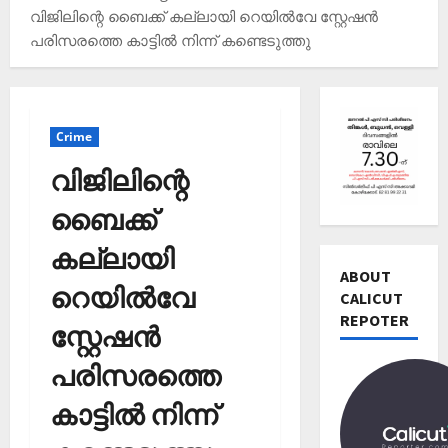
വിജിലിന്റെ ബൈക്ക് കല്ലായി റെയില്‍വേ സ്റ്റേഷൻ
പരിസരത്തെ കാട്ടില്‍ നിന്ന് കണ്ടെടുത്തു
Editors' P
വോ
Crime
ട്ട്
ചെ
വിജിലിന്റെ
യ്യാ
2
ന്‍
ബൈക്ക്
News
1
Editors' P
കല്ലായി
3
പ
ABOUT
തി
റെയില്‍വേ
ത്താം
CALICUT
രി
വ
REPOTER
3
ച്ച
സ്റ്റേഷൻ
ട്ട
റി
നാ
Editors' P
യ
പരിസരത്തെ
ട
എ
ല്‍
ക
ന്താ
കാട്ടില്‍ നിന്ന്
രേ
വി
ണ്
ഖ
ജ
തി