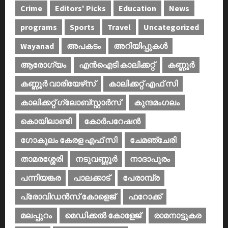
Crime
Editors' Picks
Education
News
programs
Sports
Travel
Uncategorized
Wayanad
അപകടം
അറിയിപ്പുകള്‍
ആരോഗ്യം
എൻഐടി കാലിക്കറ്റ്
കണ്ണൂര്‍
കണ്ണൂര്‍ വാരിയേഴ്‌സ്
കാലിക്കറ്റ് എഫ് സി
കാലിക്കറ്റ് ഗ്ലോബ്സ്റ്റാർസ്
കുന്ദമംഗലം
കൊയിലാണ്ടി
കോര്‍പറേഷന്‍
ഗോകുലം കേരള എഫ് സി
ചേമഞ്ചേരി
താമരശ്ശേരി
നടുവണ്ണൂര്‍
നാദാപുരം
പന്നിയങ്കര
പാലക്കാട്‌
പേരാമ്പ്ര
പ്രോവിഡന്‍സ് കോളെജ്‌
ഫറോക്ക്
മലപ്പുറം
മെഡിക്കൽ കോളേജ്‌
രാമനാട്ടുകര