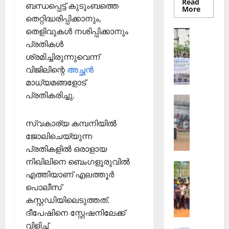
Read
ബന്ധപ്പെട്ട് കുടുംബത്തെ
Read
More
more
തെറ്റിദ്ധരിപ്പിക്കാനും,
about
തെക്കേപ്
തെളിവുകള്‍ നശിപ്പിക്കാനും
Sports
തറവാട്
ഇ
പ്രതികള്‍
പ്രീമിയ
ലീഗ്;
.
ശ്രമിച്ചിരുന്നുവെന്ന്
കാട്ടിൽ
എ
വീട്
വിജിലിന്റെ
അച്ഛൻ
തറവാട്
സ്
ടീമിന്റെ
മാധ്യമങ്ങളോട്
ജേഴ്സി
.
പ്രകാശ
പ്രതികരിച്ചു.
Sports
ഐ
ആ
.
ഴ്ച
സി
സ്വകാര്യ കമ്പനിയില്‍
വ
7
ജോലിചെയ്യുന്ന
ട്ടം
5
പ്രതികളില്‍ ഒരാളായ
ജി
-ാം
നിഖിലിനെ ബെംഗളൂരുവില്‍
Sports
എ
വാ
എത്തിയാണ് എലത്തൂർ
ജി
ല്‍പി
ർ
പൊലീസ്
ല്ലാ
സ്‌
ഷി
ജൂ
കസ്റ്റഡിയിലെടുത്തത്.
കൂ
കാ
നി
ളി
ഘോ
ദീപേഷിനെ സ്റ്റേഷനിലേക്ക്
യ
ല്‍
ഷ
വിളിച്ച്‌