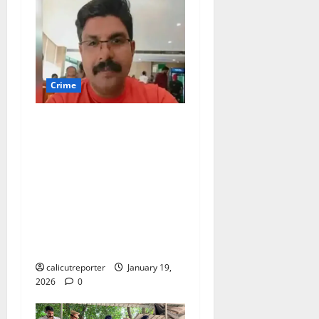
Crime
ലൈംഗികാതിക്രമം
ആരോപിച്ച് വീഡിയോ :
യുവാവ്
ജീവനൊടുക്കിയത്‌
ഡി.ഐ.ജി.
അന്വേഷിക്കണമെന്ന്
മനുഷ്യാവകാശ
കമ്മീഷൻ
calicutreporter
January 19,
2026
0