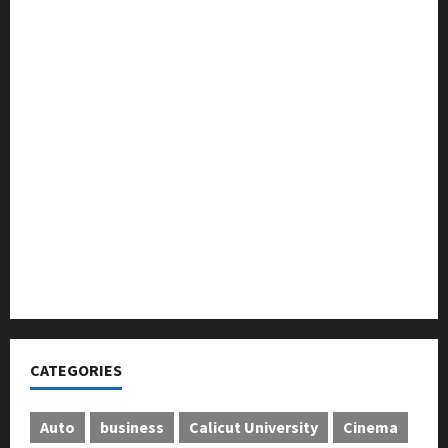
മുൻ മേയർ സി മുഹസ്സിൻ അനുസ്മരണം നടത്തി
ലഹരിക്കെതിരെ കൈകോർക്കും : ഫുമ്മ
തെക്കേപ്പുറം തറവാട് പ്രീമിയർ ലീഗ്; കാട്ടിൽ വീട്
തറവാട് ടീമിന്റെ ജേഴ്സി പ്രകാശനം
അന്താരാഷ്ട്ര കടുവാ ദിനാചരണം നടത്തി
ഐ.സി.എം.എ.ഐ കരിയര്‍ കൗണ്‍സിലിംഗ് 28ന്
അടിയന്തരാവസ്ഥ വിരുദ്ധ പൗരാവകാശ
കണ്‍വെന്‍ഷന്‍ നടത്തി
CATEGORIES
Auto
business
Calicut University
Cinema