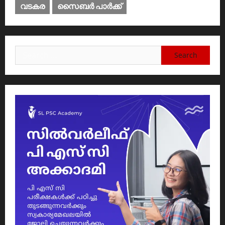
വടകര
സൈബര്‍ പാര്‍ക്ക്‌
Search
for: