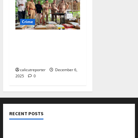
Crime
വ്യാജ സർട്ടിഫിക്കറ്റ്
നിർമ്മാണ റാക്കറ്റ് :
അധ്യാപകനടക്കം
നിരവധി പേർ അറസ്റ്റിൽ
calicutreporter
December 6,
2025
0
RECENT POSTS
നടക്കാവ് ഫ്രണ്ട്സ് അസോസിയേഷൻ ചാരിറ്റബിൾ
ട്രസ്റ്റ് വിദ്യാർത്ഥികളെ അനുമോദിച്ചു