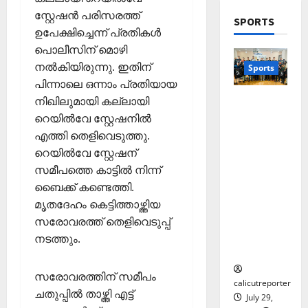
2026
Wayanad
മാ
സ്റ്റേഷൻ പരിസരത്ത്
ടു
December
SPORTS
പു
0
യി
പ്പ്
ഉപേക്ഷിച്ചെന്ന് പ്രതികള്‍
1,
ത്ത
കോ
മാ
2025
പൊലീസിന് മൊഴി
നു
ക്ക
5
തൃ
നല്‍കിയിരുന്നു. ഇതിന്
Sports
ണ
0
ല്ലൂ
കാ
പിന്നാലെ ഒന്നാം പ്രതിയായ
ര്‍വി
ർ
പെ
തെക്കേപ്പു
നിഖിലുമായി കല്ലായി
ൽ
സം
രു
റം തറവാട്
കു
റെയില്‍വേ സ്റ്റേഷനില്‍
സ്ഥാ
മാ
പ്രീമിയർ
റ
എത്തി തെളിവെടുത്തു.
ന
റ്റ
ലീഗ്;
വാ
ക
ച്ച
റെയില്‍വേ സ്റ്റേഷന്
കാട്ടിൽ
ദ്വീ
ലോ
ട്ടം
സമീപത്തെ കാട്ടില്‍ നിന്ന്
വീട്
പ്
ത്സ
?
ബൈക്ക് കണ്ടെത്തി.
തറവാട്
;
വ
മൃതദേഹം കെട്ടിത്താഴ്ത്തിയ
ടീമിന്റെ
ഒ
അ
November
ജേഴ്സി
സരോവരത്ത് തെളിവെടുപ്പ്
ഴു
ര
10,
പ്രകാശ
നടത്തും.
കി
ങ്ങി
2025
നം
യെ
ലേ
0
ത്തി
ക്ക്
സരോവരത്തിന് സമീപം
സ
calicutreporter
ചതുപ്പില്‍ താഴ്ത്തി എട്ട്
July 29,
ഞ്ചാ
November