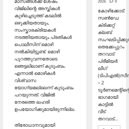
മാസങ്ങള്‍ക്ക് ശേഷം
2026
0
രി
26,
വിജിലിന്റെ അസ്തികള്‍
ക
2025
കോഴിക്കോട്:
ൾ
കുഴിച്ചെടുത്ത് കടലില്‍
സൺഡേ
0
ഒഴുക്കിയതായും,
ക്രിക്കറ്റ്
Septembe
സംസ്കാരക്രിയകള്‍
ക്ലബ്
29,
നടത്തിയതായും പ്രതികള്‍
സംഘടിപ്പിക്കുന
2025
പൊലീസിന് മൊഴി
തെക്കേപ്പുറം
0
നല്‍കിയിട്ടുണ്ട്. മൊഴി
തറവാട്
പുറത്തുവന്നതോടെ
പ്രീമിയർ
ഞെട്ടലിലാണ് കുടുംബം.
ലീഗ്
എന്നാല്‍ മൊഴികള്‍
(ടിപിഎൽ)സ
വിശ്വാസ
– 2
യോഗ്യമല്ലെന്ന് കുടുംബം
ടൂർണമെന്റിന്റ
പറയുന്നത്. വിജില്‍
ഭാഗമായി
നേരത്തെ ലഹരി
കാട്ടിൽ
ഉപയോഗിക്കുമായിരുന്നില്ല.
വീട്
തറവാട്...
തിരോധാനവുമായി