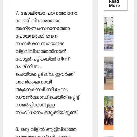
Read
Read
More
more
7. ജോലിയോ പഠനത്തിനോ
about
തെക്കേപ്
Sports
വേണ്ടി വിദേശത്തോ
തറവാട്
ഇ
പ്രീമിയ
അന്യസംസ്ഥാനത്തോ
ലീഗ്;
.
കാട്ടിൽ
പോയവര്‍ക്ക്, ഭവന
എ
വീട്
സന്ദര്‍ശന സമയത്ത്
തറവാട്
സ്
ടീമിന്റെ
വീട്ടിലില്ലാത്തതിനാല്‍
ജേഴ്സി
.
പ്രകാശ
വോട്ടര്‍ പട്ടികയില്‍ നിന്ന്
Sports
ഐ
ആ
പേര് നീക്കം
.
ഴ്ച
സി
ചെയ്യപ്പെടില്ല. ഇവര്‍ക്ക്
വ
7
ഓണ്‍ലൈനായി
ട്ടം
5
ആനെക്‌സര്‍ സി ഫോം
ജി
-ാം
ഡൗണ്‍ലോഡ് ചെയ്ത് ഒപ്പിട്ട്
Sports
എ
വാ
സമര്‍പ്പിക്കാനുള്ള
ജി
ല്‍പി
ർ
സംവിധാനം ഒരുക്കിയിട്ടുണ്ട്.
ല്ലാ
സ്‌
ഷി
ജൂ
കൂ
കാ
നി
ളി
ഘോ
8. ഒരു വീട്ടില്‍ ആളില്ലാത്ത
യ
ല്‍
ഷ
സമയത്താണ് ബിഎല്‍ഒ