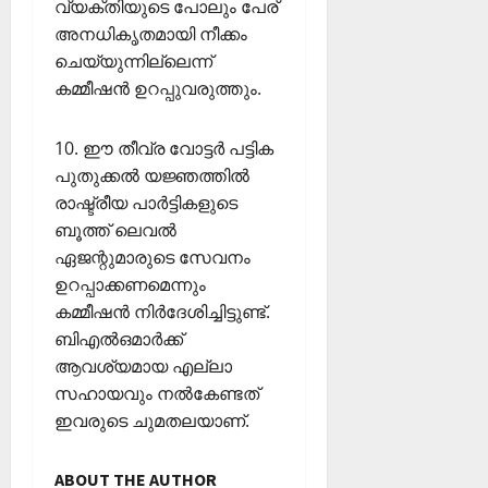
2026
വ്യക്തിയുടെ പോലും പേര്
ഹാ
അനധികൃതമായി നീക്കം
0
ട്രി
ചെയ്യുന്നില്ലെന്ന്
ക്
കമ്മീഷന്‍ ഉറപ്പുവരുത്തും.
വി
ജ
യം
10. ഈ തീവ്ര വോട്ടര്‍ പട്ടിക
പുതുക്കല്‍ യജ്ഞത്തില്‍
February
രാഷ്ട്രീയ പാര്‍ട്ടികളുടെ
6,
ബൂത്ത് ലെവല്‍
2026
ഏജന്റുമാരുടെ സേവനം
0
ഉറപ്പാക്കണമെന്നും
കമ്മീഷന്‍ നിര്‍ദേശിച്ചിട്ടുണ്ട്.
ബിഎല്‍ഒമാര്‍ക്ക്
ആവശ്യമായ എല്ലാ
സഹായവും നല്‍കേണ്ടത്
ഇവരുടെ ചുമതലയാണ്.
ABOUT THE AUTHOR