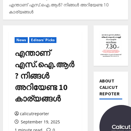
എന്താണ്‌ എസ്.ഐ.ആര്‍? നിങ്ങള്‍ അറിയേണ്ട 10
കാര്യങ്ങള്‍
Editors' P
വോ
News
Editors' Picks
ട്ട്
ചെ
എന്താണ്‌
യ്യാ
2
ന്‍
എസ്.ഐ.ആര്‍
News
1
Editors' P
? നിങ്ങള്‍
3
പ
ABOUT
തി
അറിയേണ്ട 10
ത്താം
CALICUT
രി
വ
REPOTER
3
ച്ച
കാര്യങ്ങള്‍
ട്ട
റി
നാ
Editors' P
യ
ട
എ
ല്‍
calicutreporter
ക
ന്താ
രേ
September 19, 2025
വി
ണ്
ഖ
1 minute read
0
ജ
തി