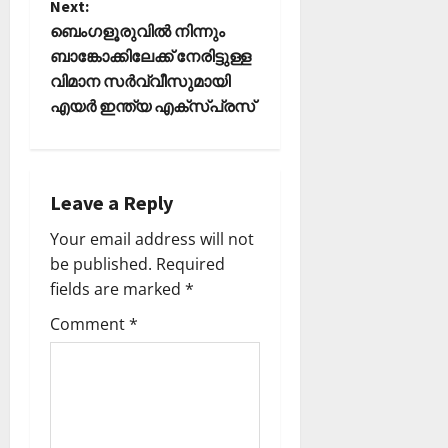
Next:
s
ബെംഗളൂരുവില്‍ നിന്നും
t
ബാങ്കോക്കിലേക്ക് നേരിട്ടുള്ള
വിമാന സര്‍വ്വീസുമായി
n
എയര്‍ ഇന്ത്യ എക്സ്പ്രസ്
a
v
Leave a Reply
i
Your email address will not
be published.
Required
g
fields are marked
*
a
Comment
*
t
i
o