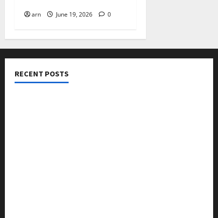
ബജറ്റ്: കാലിക്കറ്റ് ചേമ്പർ
arn
June 19, 2026
0
RECENT POSTS
നടക്കാവ് ഫ്രണ്ട്സ് അസോസിയേഷൻ ചാരിറ്റബിൾ
ട്രസ്റ്റ് വിദ്യാർത്ഥികളെ അനുമോദിച്ചു
മുൻ മേയർ സി മുഹസ്സിൻ അനുസ്മരണം നടത്തി
ലഹരിക്കെതിരെ കൈകോർക്കും : ഫുമ്മ
തെക്കേപ്പുറം തറവാട് പ്രീമിയർ ലീഗ്; കാട്ടിൽ വീട്
തറവാട് ടീമിന്റെ ജേഴ്സി പ്രകാശനം
അന്താരാഷ്ട്ര കടുവാ ദിനാചരണം നടത്തി