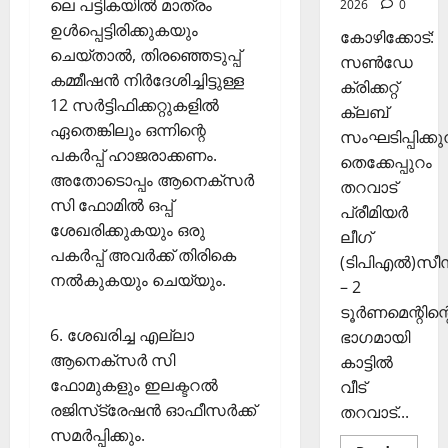
ലെ പട്ടികയില്‍ മാത്രം
2026
0
രി
26,
ഉള്‍പ്പെട്ടിരിക്കുകയും
ക
2025
കോഴിക്കോട്:
ൾ
ചെയ്താല്‍, തിരഞ്ഞെടുപ്പ്
സൺഡേ
0
കമ്മീഷന്‍ നിര്‍ദേശിച്ചിട്ടുള്ള
ക്രിക്കറ്റ്
Septembe
12 സര്‍ട്ടിഫിക്കറ്റുകളില്‍
ക്ലബ്
29,
ഏതെങ്കിലും ഒന്നിന്റെ
സംഘടിപ്പിക്കുന
2025
പകര്‍പ്പ് ഹാജരാക്കണം.
തെക്കേപ്പുറം
0
അതോടൊപ്പം ആനെക്‌സര്‍
തറവാട്
സി ഫോമില്‍ ഒപ്പ്
പ്രീമിയർ
ശേഖരിക്കുകയും ഒരു
ലീഗ്
പകര്‍പ്പ് അവര്‍ക്ക് തിരികെ
(ടിപിഎൽ)സ
നല്‍കുകയും ചെയ്യും.
– 2
ടൂർണമെന്റിന്റ
6. ശേഖരിച്ച എല്ലാ
ഭാഗമായി
ആനെക്‌സര്‍ സി
കാട്ടിൽ
ഫോമുകളും ഇലക്ടറല്‍
വീട്
രജിസ്‌ട്രേഷന്‍ ഓഫീസര്‍ക്ക്
തറവാട്...
സമര്‍പ്പിക്കും.