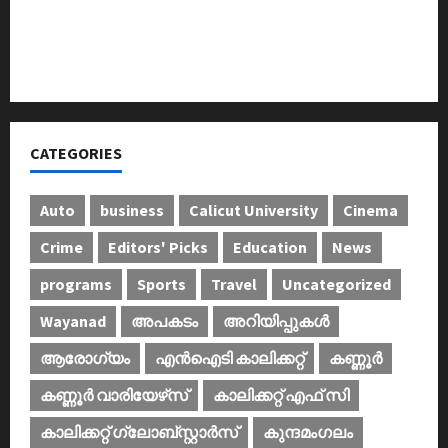
ഐ.സി.എം.എ.ഐ കരിയര്‍ കൗണ്‍സിലിംഗ് 28ന്
അടിയന്തരാവസ്ഥ വിരുദ്ധ പൗരാവകാശ
കണ്‍വെന്‍ഷന്‍ നടത്തി
CATEGORIES
Auto
business
Calicut University
Cinema
Crime
Editors' Picks
Education
News
programs
Sports
Travel
Uncategorized
Wayanad
അപകടം
അറിയിപ്പുകള്‍
ആരോഗ്യം
എൻഐടി കാലിക്കറ്റ്
കണ്ണൂര്‍
കണ്ണൂര്‍ വാരിയേഴ്‌സ്
കാലിക്കറ്റ് എഫ് സി
കാലിക്കറ്റ് ഗ്ലോബ്സ്റ്റാർസ്
കുന്ദമംഗലം