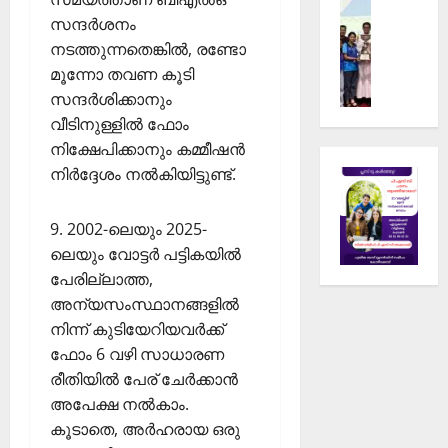
Sports
ർ
ഫു
ങ്ങ
സന്ദര്‍ശനം
സ
റ
ട്‌
ളു
നടത്തുന്നതെങ്കില്‍, രണ്ടോ
ർ
ഗ്ബി
ബോ
ടെ
വ
മൂന്നോ തവണ കൂടി
ചാ
ള്‍
ഭാ
ക
മ്പ്യ
ക്യാ
സന്ദര്‍ശിക്കാനും
ഗ
ലാ
ൻ
മ്പ്
മാ
വീടിനുള്ളില്‍ ഫോം
ശാ
ഷി
യി
നിക്ഷേപിക്കാനും കമ്മീഷന്‍
ല
പ്പ്
സൈ
February
നിര്‍ദ്ദേശം നല്‍കിയിട്ടുണ്ട്.
ചെ
ആ
ക്കി
17,
സ്
രം
2026
ൾ
ടൂ
ഭി
9. 2002-ലെയും 2025-
റാ
0
ർ
ച്ചു
ലെയും വോട്ടര്‍ പട്ടികയില്‍
ലി
ണ
സം
പേരില്ലാത്ത,
മെ
ഘ
February
അന്യസംസ്ഥാനങ്ങളില്‍
ൻ്
15,
ടി
നിന്ന് കുടിയേറിയവര്‍ക്ക്
റ്
2026
പ്പി
ഫോം 6 വഴി സാധാരണ
ദേ
ച്ചു
0
രീതിയില്‍ പേര് ചേര്‍ക്കാന്‍
വ
ഗി
അപേക്ഷ നല്‍കാം.
February
രി
കൂടാതെ, അര്‍ഹരായ ഒരു
22,
യ്ക്ക്