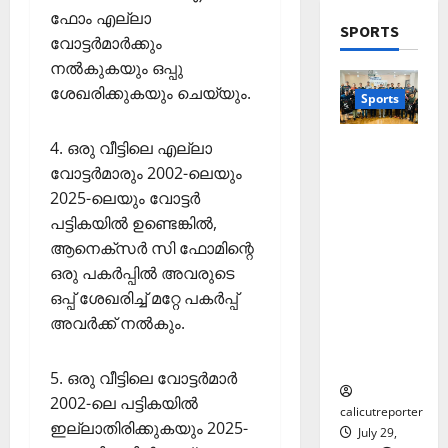
2026
ഫോം എല്ലാ
Wayanad
മാ
ടു
December
SPORTS
പു
0
വോട്ടര്‍മാര്‍ക്കും
യി
പ്പ്
1,
ത്ത
കോ
മാ
നല്‍കുകയും ഒപ്പു
2025
നു
ക്ക
5
തൃ
ശേഖരിക്കുകയും ചെയ്യും.
Sports
ണ
0
ല്ലൂ
കാ
ര്‍വി
ർ
പെ
തെക്കേപ്പു
4. ഒരു വീട്ടിലെ എല്ലാ
ൽ
സം
രു
റം തറവാട്
കു
വോട്ടര്‍മാരും 2002-ലെയും
സ്ഥാ
മാ
പ്രീമിയർ
റ
2025-ലെയും വോട്ടര്‍
ന
റ്റ
ലീഗ്;
വാ
ക
ച്ച
പട്ടികയില്‍ ഉണ്ടെങ്കില്‍,
കാട്ടിൽ
ദ്വീ
ലോ
ട്ടം
ആനെക്‌സര്‍ സി ഫോമിന്റെ
വീട്
പ്
ത്സ
?
ഒരു പകര്‍പ്പില്‍ അവരുടെ
തറവാട്
;
വ
ഒപ്പ് ശേഖരിച്ച് മറ്റേ പകര്‍പ്പ്
ടീമിന്റെ
ഒ
അ
November
ജേഴ്സി
അവര്‍ക്ക് നല്‍കും.
ഴു
ര
10,
പ്രകാശ
കി
ങ്ങി
2025
നം
യെ
ലേ
5. ഒരു വീട്ടിലെ വോട്ടര്‍മാര്‍
0
ത്തി
ക്ക്
2002-ലെ പട്ടികയില്‍
സ
calicutreporter
ഇല്ലാതിരിക്കുകയും 2025-
July 29,
ഞ്ചാ
November