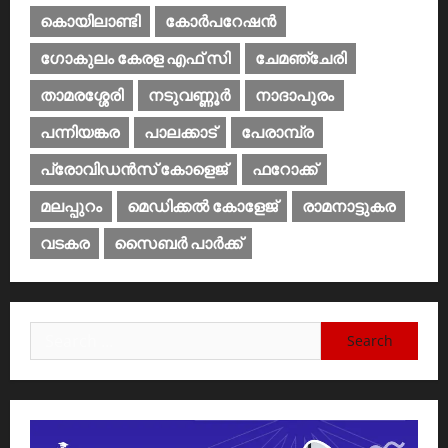
കൊയിലാണ്ടി
കോര്‍പറേഷന്‍
ഗോകുലം കേരള എഫ് സി
ചേമഞ്ചേരി
താമരശ്ശേരി
നടുവണ്ണൂര്‍
നാദാപുരം
പന്നിയങ്കര
പാലക്കാട്‌
പേരാമ്പ്ര
പ്രോവിഡന്‍സ് കോളെജ്‌
ഫറോക്ക്
മലപ്പുറം
മെഡിക്കൽ കോളേജ്‌
രാമനാട്ടുകര
വടകര
സൈബര്‍ പാര്‍ക്ക്‌
Search
for: