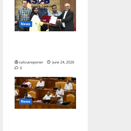
News
കക്കയം പമ്പ്ഡ്
സ്റ്റോറേജ് പദ്ധതി: കരാർ
ഒപ്പ് വെച്ചു
calicutreporter
June 24, 2026
0
News
ദിശാബോധവും
വികസനോന്മുഖവുമായ