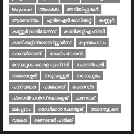
Wayanad
അപകടം
അറിയിപ്പുകള്‍
ആരോഗ്യം
എൻഐടി കാലിക്കറ്റ്
കണ്ണൂര്‍
കണ്ണൂര്‍ വാരിയേഴ്‌സ്
കാലിക്കറ്റ് എഫ് സി
കാലിക്കറ്റ് ഗ്ലോബ്സ്റ്റാർസ്
കുന്ദമംഗലം
കൊയിലാണ്ടി
കോര്‍പറേഷന്‍
ഗോകുലം കേരള എഫ് സി
ചേമഞ്ചേരി
താമരശ്ശേരി
നടുവണ്ണൂര്‍
നാദാപുരം
പന്നിയങ്കര
പാലക്കാട്‌
പേരാമ്പ്ര
പ്രോവിഡന്‍സ് കോളെജ്‌
ഫറോക്ക്
മലപ്പുറം
മെഡിക്കൽ കോളേജ്‌
രാമനാട്ടുകര
വടകര
സൈബര്‍ പാര്‍ക്ക്‌