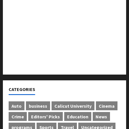
ക്
ലഹരിക്കെതിരെ കൈകോർക്കും : ഫുമ്മ
വി
തെക്കേപ്പുറം തറവാട് പ്രീമിയർ ലീഗ്; കാട്ടിൽ വീട്
ജ
തറവാട് ടീമിന്റെ ജേഴ്സി പ്രകാശനം
യം
അന്താരാഷ്ട്ര കടുവാ ദിനാചരണം നടത്തി
February
6,
ഐ.സി.എം.എ.ഐ കരിയര്‍ കൗണ്‍സിലിംഗ് 28ന്
2026
അടിയന്തരാവസ്ഥ വിരുദ്ധ പൗരാവകാശ
0
കണ്‍വെന്‍ഷന്‍ നടത്തി
CATEGORIES
Auto
business
Calicut University
Cinema
Crime
Editors' Picks
Education
News
programs
Sports
Travel
Uncategorized