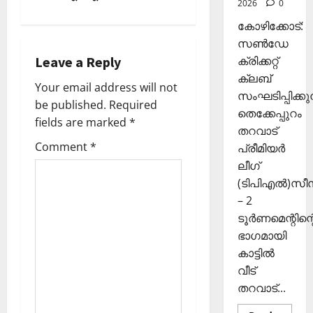
2026
0
ഴു
n
ര
10,
കി
ങ്ങി
2025
കോഴിക്കോട്:
യെ
a
ലേ
സൺഡേ
0
ത്തി
ക്ക്
ക്രിക്കറ്റ്
Leave a Reply
v
സ
ക്ലബ്
ഞ്ചാ
Your email address will not
November
i
സംഘടിപ്പിക്കുന
രി
26,
be published.
Required
ക
തെക്കേപ്പുറം
2025
fields are marked
*
g
ൾ
തറവാട്
0
Comment
*
പ്രീമിയർ
a
Septembe
ലീഗ്
29,
(ടിപിഎൽ)സ
t
2025
– 2
i
0
ടൂർണമെന്റിന്റ
ഭാഗമായി
o
കാട്ടിൽ
വീട്
n
തറവാട്...