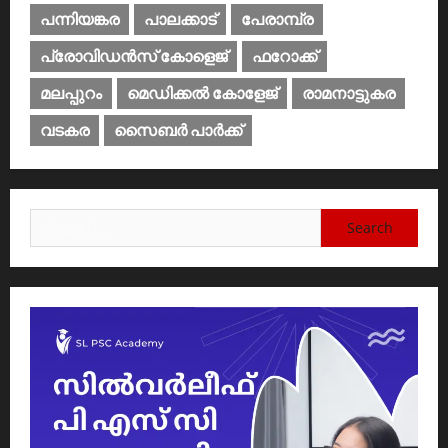
പന്നിയങ്കര
പാലക്കാട്‌
പേരാമ്പ്ര
പ്രോവിഡന്‍സ് കോളെജ്‌
ഫറോക്ക്
മലപ്പുറം
മെഡിക്കൽ കോളേജ്‌
രാമനാട്ടുകര
വടകര
സൈബര്‍ പാര്‍ക്ക്‌
Search
for: