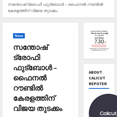
സന്തോഷ് ട്രോഫി ഫുട്ബോൾ – ഫൈനൽ റൗണ്ടിൽ
കേരളത്തിന് വിജയ തുടക്കം
News
സന്തോഷ്
ട്രോഫി
Editors' P
ഫുട്ബോൾ –
വോ
ട്ട്
ABOUT
ഫൈനൽ
ചെ
CALICUT
യ്യാ
REPOTER
2
റൗണ്ടിൽ
ന്‍
News
1
കേരളത്തിന്
Editors' P
3
പ
തി
വിജയ തുടക്കം
ത്താം
രി
വ