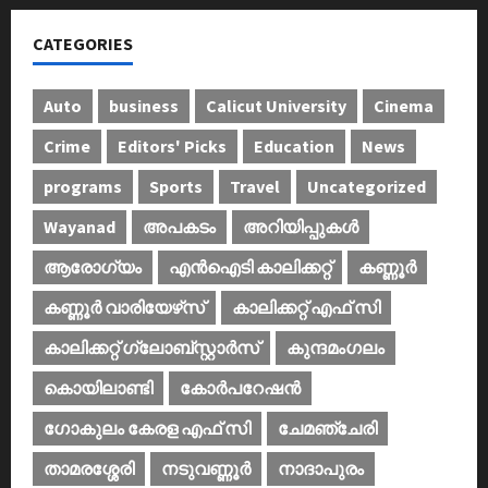
CATEGORIES
Auto
business
Calicut University
Cinema
Crime
Editors' Picks
Education
News
programs
Sports
Travel
Uncategorized
Wayanad
അപകടം
അറിയിപ്പുകള്‍
ആരോഗ്യം
എൻഐടി കാലിക്കറ്റ്
കണ്ണൂര്‍
കണ്ണൂര്‍ വാരിയേഴ്‌സ്
കാലിക്കറ്റ് എഫ് സി
കാലിക്കറ്റ് ഗ്ലോബ്സ്റ്റാർസ്
കുന്ദമംഗലം
കൊയിലാണ്ടി
കോര്‍പറേഷന്‍
ഗോകുലം കേരള എഫ് സി
ചേമഞ്ചേരി
താമരശ്ശേരി
നടുവണ്ണൂര്‍
നാദാപുരം