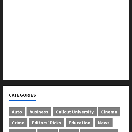
ലഹരിക്കെതിരെ കൈകോർക്കും : ഫുമ്മ
തെക്കേപ്പുറം തറവാട് പ്രീമിയർ ലീഗ്; കാട്ടിൽ വീട്
തറവാട് ടീമിന്റെ ജേഴ്സി പ്രകാശനം
അന്താരാഷ്ട്ര കടുവാ ദിനാചരണം നടത്തി
ഐ.സി.എം.എ.ഐ കരിയര്‍ കൗണ്‍സിലിംഗ് 28ന്
അടിയന്തരാവസ്ഥ വിരുദ്ധ പൗരാവകാശ
കണ്‍വെന്‍ഷന്‍ നടത്തി
CATEGORIES
Auto
business
Calicut University
Cinema
Crime
Editors' Picks
Education
News