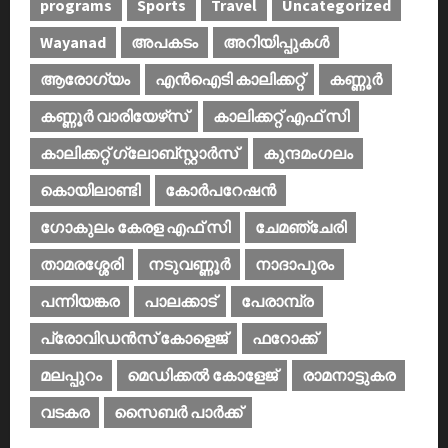
programs
Sports
Travel
Uncategorized
Wayanad
അപകടം
അറിയിപ്പുകള്‍
ആരോഗ്യം
എൻഐടി കാലിക്കറ്റ്
കണ്ണൂര്‍
കണ്ണൂര്‍ വാരിയേഴ്‌സ്
കാലിക്കറ്റ് എഫ് സി
കാലിക്കറ്റ് ഗ്ലോബ്സ്റ്റാർസ്
കുന്ദമംഗലം
കൊയിലാണ്ടി
കോര്‍പറേഷന്‍
ഗോകുലം കേരള എഫ് സി
ചേമഞ്ചേരി
താമരശ്ശേരി
നടുവണ്ണൂര്‍
നാദാപുരം
പന്നിയങ്കര
പാലക്കാട്‌
പേരാമ്പ്ര
പ്രോവിഡന്‍സ് കോളെജ്‌
ഫറോക്ക്
മലപ്പുറം
മെഡിക്കൽ കോളേജ്‌
രാമനാട്ടുകര
വടകര
സൈബര്‍ പാര്‍ക്ക്‌