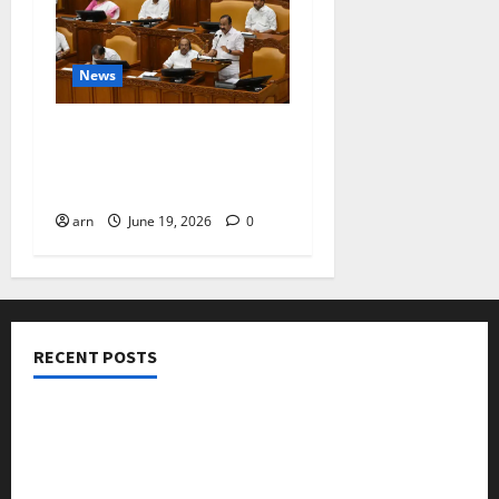
News
ദിശാബോധവും
വികസനോന്മുഖവുമായ
ബജറ്റ്: കാലിക്കറ്റ് ചേമ്പർ
arn
June 19, 2026
0
RECENT POSTS
നടക്കാവ് ഫ്രണ്ട്സ് അസോസിയേഷൻ ചാരിറ്റബിൾ
ട്രസ്റ്റ് വിദ്യാർത്ഥികളെ അനുമോദിച്ചു
മുൻ മേയർ സി മുഹസ്സിൻ അനുസ്മരണം നടത്തി