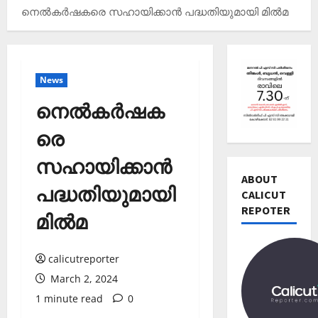
നെല്‍കര്‍ഷകരെ സഹായിക്കാന്‍ പദ്ധതിയുമായി മില്‍മ
News
നെല്‍കര്‍ഷക
രെ
Editors' P
സഹായിക്കാന്‍
വോ
ട്ട്
ABOUT
പദ്ധതിയുമായി
ചെ
CALICUT
യ്യാ
REPOTER
2
മില്‍മ
ന്‍
News
1
Editors' P
3
calicutreporter
പ
തി
March 2, 2024
ത്താം
രി
വ
1 minute read
0
3
ച്ച
ട്ട
റി