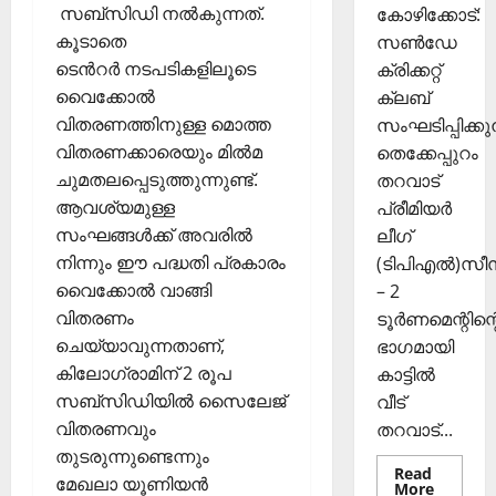
കി
ങ്ങി
2025
സബ്സിഡി നല്‍കുന്നത്.
കോഴിക്കോട്:
യെ
ലേ
കൂടാതെ
സൺഡേ
0
ത്തി
ക്ക്
ടെന്‍റര്‍ നടപടികളിലൂടെ
ക്രിക്കറ്റ്
സ
വൈക്കോല്‍
ക്ലബ്
ഞ്ചാ
November
വിതരണത്തിനുള്ള മൊത്ത
സംഘടിപ്പിക്കുന
രി
26,
വിതരണക്കാരെയും മില്‍മ
ക
തെക്കേപ്പുറം
2025
ൾ
ചുമതലപ്പെടുത്തുന്നുണ്ട്.
തറവാട്
0
ആവശ്യമുള്ള
പ്രീമിയർ
Septembe
സംഘങ്ങള്‍ക്ക് അവരില്‍
ലീഗ്
29,
നിന്നും ഈ പദ്ധതി പ്രകാരം
(ടിപിഎൽ)സ
2025
വൈക്കോല്‍ വാങ്ങി
– 2
0
വിതരണം
ടൂർണമെന്റിന്റ
ചെയ്യാവുന്നതാണ്,
ഭാഗമായി
കിലോഗ്രാമിന് 2 രൂപ
കാട്ടിൽ
സബ്സിഡിയില്‍ സൈലേജ്
വീട്
വിതരണവും
തറവാട്...
തുടരുന്നുണ്ടെന്നും
Read
മേഖലാ യൂണിയന്‍
Read
More