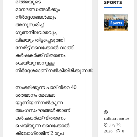
മില്‍മയുടെ
Septembe
SPORTS
ക
ന്താ
ളും
രേ
29,
മാനദണ്ഡങ്ങള്‍ക്കും
വി
ണ്
ഖ
2025
നിര്‍ദ്ദേശങ്ങള്‍ക്കും
ജ
തി
4
ക
January
Sports
അനുസരിച്ച്
0
യ
ര
ള്‍
15,
ഗുണനിലവാരവും,
വു
Editors' P
ഞ്ഞെ
2026
തെക്കേപ്പു
Wayanad
മാ
ടു
വിലയും തിട്ടപ്പെടുത്തി
December
റം തറവാട്
പു
0
യി
പ്പ്
നേരിട്ട് വൈക്കോല്‍ വാങ്ങി
1,
പ്രീമിയർ
ത്ത
കോ
മാ
2025
കര്‍ഷകര്‍ക്ക് വിതരണം
ലീഗ്;
നു
ക്ക
5
തൃ
ചെയ്യുവാനുള്ള
കാട്ടിൽ
ണ
0
ല്ലൂ
കാ
നിര്‍ദ്ദേശമാണ് നല്‍കിയിരിക്കുന്നത്.
വീട്
ര്‍വി
ർ
പെ
തറവാട്
ൽ
സം
രു
ടീമിന്റെ
കു
സ്ഥാ
മാ
സംഭരിക്കുന്ന പാലിന്‍റെ 40
ജേഴ്സി
റ
ന
റ്റ
ശതമാനം മേഖലാ
പ്രകാശ
വാ
ക
ച്ച
യൂണിയന് നല്‍കുന്ന
നം
ദ്വീ
ലോ
ട്ടം
അംഗസംഘങ്ങള്‍ക്കാണ്
പ്
ത്സ
?
കര്‍ഷകര്‍ക്ക് വിതരണം
;
calicutreporter
വ
ചെയ്യുന്ന വൈക്കോല്‍
ഒ
July 29,
അ
November
2026
0
ഴു
കിലോഗ്രാമിന് 2 രൂപ
ര
10,