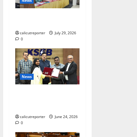
News
ലഹരിക്കെതിരെ
കൈകോർക്കും : ഫുമ്മ
calicutreporter
July 29, 2026
0
News
കക്കയം പമ്പ്ഡ്
സ്റ്റോറേജ് പദ്ധതി: കരാർ
ഒപ്പ് വെച്ചു
calicutreporter
June 24, 2026
0